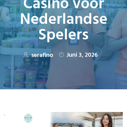
Casino voor
Nederlandse
Spelers
Juni 3, 2026
serafino