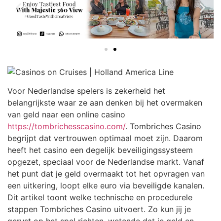
Voor Nederlandse spelers is zekerheid het
belangrijkste waar ze aan denken bij het overmaken
van geld naar een online casino
https://tombrichesscasino.com/
. Tombriches Casino
begrijpt dat vertrouwen optimaal moet zijn. Daarom
heeft het casino een degelijk beveiligingssysteem
opgezet, speciaal voor de Nederlandse markt. Vanaf
het punt dat je geld overmaakt tot het opvragen van
een uitkering, loopt elke euro via beveiligde kanalen.
Dit artikel toont welke technische en procedurele
stappen Tombriches Casino uitvoert. Zo kun jij je
gerust op het spel richten, wetende dat je geld en