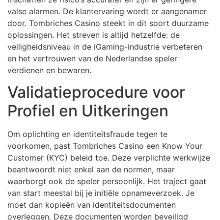
valse alarmen. De klantervaring wordt er aangenamer
door. Tombriches Casino steekt in dit soort duurzame
oplossingen. Het streven is altijd hetzelfde: de
veiligheidsniveau in de iGaming-industrie verbeteren
en het vertrouwen van de Nederlandse speler
verdienen en bewaren.
Validatieprocedure voor
Profiel en Uitkeringen
Om oplichting en identiteitsfraude tegen te
voorkomen, past Tombriches Casino een Know Your
Customer (KYC) beleid toe. Deze verplichte werkwijze
beantwoordt niet enkel aan de normen, maar
waarborgt ook de speler persoonlijk. Het traject gaat
van start meestal bij je initiële opnameverzoek. Je
moet dan kopieën van identiteitsdocumenten
overleggen. Deze documenten worden beveiligd