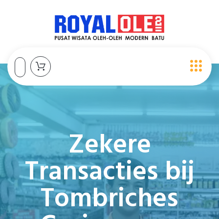
Zekere
Transacties bij
Tombriches