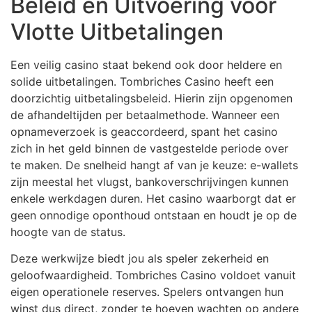
Beleid en Uitvoering voor
Vlotte Uitbetalingen
Een veilig casino staat bekend ook door heldere en
solide uitbetalingen. Tombriches Casino heeft een
doorzichtig uitbetalingsbeleid. Hierin zijn opgenomen
de afhandeltijden per betaalmethode. Wanneer een
opnameverzoek is geaccordeerd, spant het casino
zich in het geld binnen de vastgestelde periode over
te maken. De snelheid hangt af van je keuze: e-wallets
zijn meestal het vlugst, bankoverschrijvingen kunnen
enkele werkdagen duren. Het casino waarborgt dat er
geen onnodige oponthoud ontstaan en houdt je op de
hoogte van de status.
Deze werkwijze biedt jou als speler zekerheid en
geloofwaardigheid. Tombriches Casino voldoet vanuit
eigen operationele reserves. Spelers ontvangen hun
winst dus direct, zonder te hoeven wachten op andere