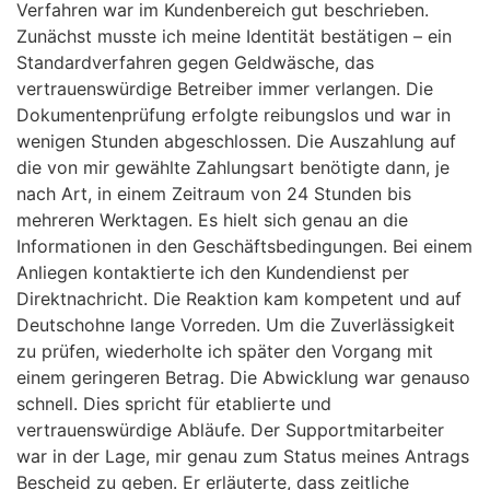
Verfahren war im Kundenbereich gut beschrieben.
Zunächst musste ich meine Identität bestätigen – ein
Standardverfahren gegen Geldwäsche, das
vertrauenswürdige Betreiber immer verlangen. Die
Dokumentenprüfung erfolgte reibungslos und war in
wenigen Stunden abgeschlossen. Die Auszahlung auf
die von mir gewählte Zahlungsart benötigte dann, je
nach Art, in einem Zeitraum von 24 Stunden bis
mehreren Werktagen. Es hielt sich genau an die
Informationen in den Geschäftsbedingungen. Bei einem
Anliegen kontaktierte ich den Kundendienst per
Direktnachricht. Die Reaktion kam kompetent und auf
Deutschohne lange Vorreden. Um die Zuverlässigkeit
zu prüfen, wiederholte ich später den Vorgang mit
einem geringeren Betrag. Die Abwicklung war genauso
schnell. Dies spricht für etablierte und
vertrauenswürdige Abläufe. Der Supportmitarbeiter
war in der Lage, mir genau zum Status meines Antrags
Bescheid zu geben. Er erläuterte, dass zeitliche