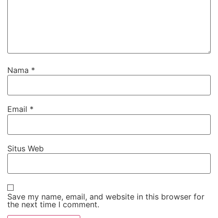
Nama
*
Email
*
Situs Web
Save my name, email, and website in this browser for
the next time I comment.