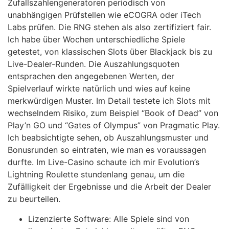
Zufallszahlengeneratoren periodisch von
unabhängigen Prüfstellen wie eCOGRA oder iTech
Labs prüfen. Die RNG stehen als also zertifiziert fair.
Ich habe über Wochen unterschiedliche Spiele
getestet, von klassischen Slots über Blackjack bis zu
Live-Dealer-Runden. Die Auszahlungsquoten
entsprachen den angegebenen Werten, der
Spielverlauf wirkte natürlich und wies auf keine
merkwürdigen Muster. Im Detail testete ich Slots mit
wechselndem Risiko, zum Beispiel “Book of Dead” von
Play’n GO und “Gates of Olympus” von Pragmatic Play.
Ich beabsichtigte sehen, ob Auszahlungsmuster und
Bonusrunden so eintraten, wie man es voraussagen
durfte. Im Live-Casino schaute ich mir Evolution’s
Lightning Roulette stundenlang genau, um die
Zufälligkeit der Ergebnisse und die Arbeit der Dealer
zu beurteilen.
Lizenzierte Software: Alle Spiele sind von