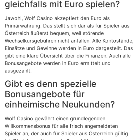
gleichfalls mit Euro spielen?
Jawohl, Wolf Casino akzeptiert den Euro als
Primärwährung. Das stellt sich dar als für Spieler aus
Österreich äußerst bequem, weil störende
Wechselkursgebühren nicht anfallen. Alle Kontostände,
Einsätze und Gewinne werden in Euro dargestellt. Das
gibt eine klare Übersicht über die Finanzen. Auch alle
Bonusangebote werden in Euro ermittelt und
ausgezahlt.
Gibt es denn spezielle
Bonusangebote für
einheimische Neukunden?
Wolf Casino gewährt einen grundlegenden
Willkommensbonus für alle frisch angemeldeten
Spieler an, der auch für Spieler aus Österreich gültig