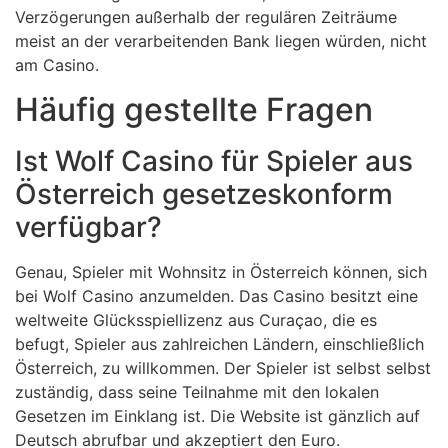
Verzögerungen außerhalb der regulären Zeiträume
meist an der verarbeitenden Bank liegen würden, nicht
am Casino.
Häufig gestellte Fragen
Ist Wolf Casino für Spieler aus
Österreich gesetzeskonform
verfügbar?
Genau, Spieler mit Wohnsitz in Österreich können, sich
bei Wolf Casino anzumelden. Das Casino besitzt eine
weltweite Glücksspiellizenz aus Curaçao, die es
befugt, Spieler aus zahlreichen Ländern, einschließlich
Österreich, zu willkommen. Der Spieler ist selbst selbst
zuständig, dass seine Teilnahme mit den lokalen
Gesetzen im Einklang ist. Die Website ist gänzlich auf
Deutsch abrufbar und akzeptiert den Euro.