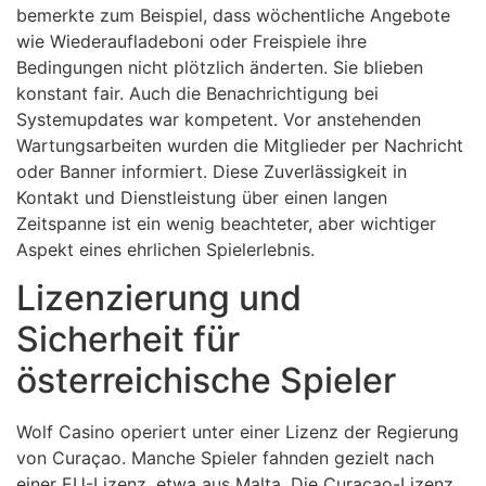
bemerkte zum Beispiel, dass wöchentliche Angebote
wie Wiederaufladeboni oder Freispiele ihre
Bedingungen nicht plötzlich änderten. Sie blieben
konstant fair. Auch die Benachrichtigung bei
Systemupdates war kompetent. Vor anstehenden
Wartungsarbeiten wurden die Mitglieder per Nachricht
oder Banner informiert. Diese Zuverlässigkeit in
Kontakt und Dienstleistung über einen langen
Zeitspanne ist ein wenig beachteter, aber wichtiger
Aspekt eines ehrlichen Spielerlebnis.
Lizenzierung und
Sicherheit für
österreichische Spieler
Wolf Casino operiert unter einer Lizenz der Regierung
von Curaçao. Manche Spieler fahnden gezielt nach
einer EU-Lizenz, etwa aus Malta. Die Curaçao-Lizenz