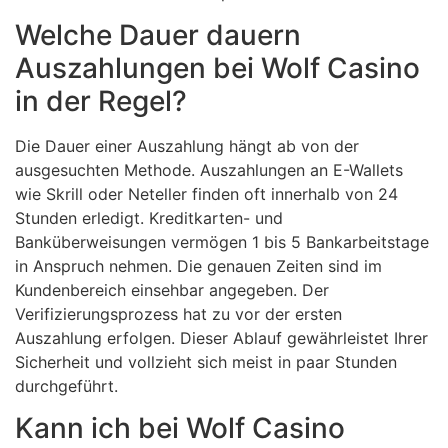
Welche Dauer dauern
Auszahlungen bei Wolf Casino
in der Regel?
Die Dauer einer Auszahlung hängt ab von der
ausgesuchten Methode. Auszahlungen an E-Wallets
wie Skrill oder Neteller finden oft innerhalb von 24
Stunden erledigt. Kreditkarten- und
Banküberweisungen vermögen 1 bis 5 Bankarbeitstage
in Anspruch nehmen. Die genauen Zeiten sind im
Kundenbereich einsehbar angegeben. Der
Verifizierungsprozess hat zu vor der ersten
Auszahlung erfolgen. Dieser Ablauf gewährleistet Ihrer
Sicherheit und vollzieht sich meist in paar Stunden
durchgeführt.
Kann ich bei Wolf Casino