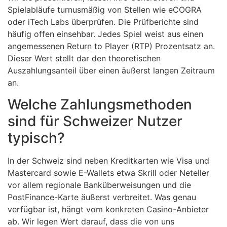
Spielabläufe turnusmäßig von Stellen wie eCOGRA
oder iTech Labs überprüfen. Die Prüfberichte sind
häufig offen einsehbar. Jedes Spiel weist aus einen
angemessenen Return to Player (RTP) Prozentsatz an.
Dieser Wert stellt dar den theoretischen
Auszahlungsanteil über einen äußerst langen Zeitraum
an.
Welche Zahlungsmethoden
sind für Schweizer Nutzer
typisch?
In der Schweiz sind neben Kreditkarten wie Visa und
Mastercard sowie E-Wallets etwa Skrill oder Neteller
vor allem regionale Banküberweisungen und die
PostFinance-Karte äußerst verbreitet. Was genau
verfügbar ist, hängt vom konkreten Casino-Anbieter
ab. Wir legen Wert darauf, dass die von uns