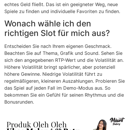
echtes Geld fließt. Das ist ein geeigneter Weg, neue
Spiele zu finden und individuelle Favoriten zu finden.
Wonach wähle ich den
richtigen Slot für mich aus?
Entscheiden Sie nach Ihrem eigenen Geschmack.
Beachten Sie auf Thema, Grafik und Sound. Sehen Sie
sich den angegebenen RTP-Wert und die Volatilität an.
Höhere Volatilität bringt spärlicher, aber potenziell
höhere Gewinne. Niedrige Volatilität führt zu
regelmäßigeren, kleineren Auszahlungen. Probieren Sie
das Spiel auf jeden Fall im Demo-Modus aus. So
bekommen Sie ein Gefühl für seinen Rhythmus und die
Bonusrunden.