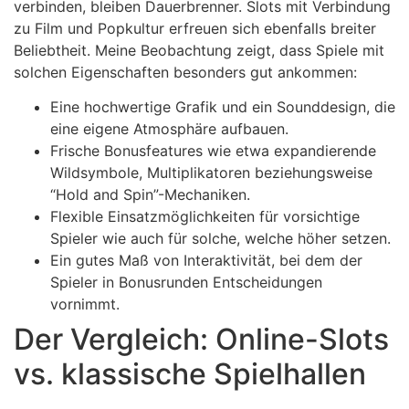
verbinden, bleiben Dauerbrenner. Slots mit Verbindung
zu Film und Popkultur erfreuen sich ebenfalls breiter
Beliebtheit. Meine Beobachtung zeigt, dass Spiele mit
solchen Eigenschaften besonders gut ankommen:
Eine hochwertige Grafik und ein Sounddesign, die
eine eigene Atmosphäre aufbauen.
Frische Bonusfeatures wie etwa expandierende
Wildsymbole, Multiplikatoren beziehungsweise
“Hold and Spin”-Mechaniken.
Flexible Einsatzmöglichkeiten für vorsichtige
Spieler wie auch für solche, welche höher setzen.
Ein gutes Maß von Interaktivität, bei dem der
Spieler in Bonusrunden Entscheidungen
vornimmt.
Der Vergleich: Online-Slots
vs. klassische Spielhallen