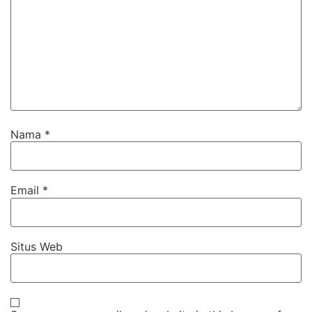
Nama
*
Email
*
Situs Web