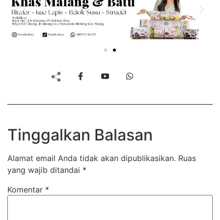
Tinggalkan Balasan
Alamat email Anda tidak akan dipublikasikan.
Ruas
yang wajib ditandai
*
Komentar
*