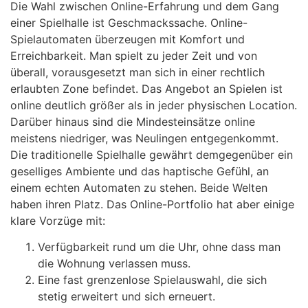
Die Wahl zwischen Online-Erfahrung und dem Gang
einer Spielhalle ist Geschmackssache. Online-
Spielautomaten überzeugen mit Komfort und
Erreichbarkeit. Man spielt zu jeder Zeit und von
überall, vorausgesetzt man sich in einer rechtlich
erlaubten Zone befindet. Das Angebot an Spielen ist
online deutlich größer als in jeder physischen Location.
Darüber hinaus sind die Mindesteinsätze online
meistens niedriger, was Neulingen entgegenkommt.
Die traditionelle Spielhalle gewährt demgegenüber ein
geselliges Ambiente und das haptische Gefühl, an
einem echten Automaten zu stehen. Beide Welten
haben ihren Platz. Das Online-Portfolio hat aber einige
klare Vorzüge mit:
Verfügbarkeit rund um die Uhr, ohne dass man
die Wohnung verlassen muss.
Eine fast grenzenlose Spielauswahl, die sich
stetig erweitert und sich erneuert.