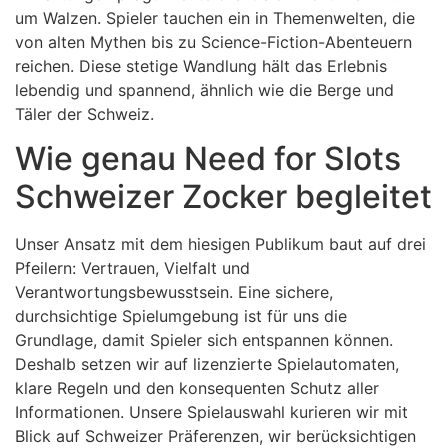
um Walzen. Spieler tauchen ein in Themenwelten, die
von alten Mythen bis zu Science-Fiction-Abenteuern
reichen. Diese stetige Wandlung hält das Erlebnis
lebendig und spannend, ähnlich wie die Berge und
Täler der Schweiz.
Wie genau Need for Slots
Schweizer Zocker begleitet
Unser Ansatz mit dem hiesigen Publikum baut auf drei
Pfeilern: Vertrauen, Vielfalt und
Verantwortungsbewusstsein. Eine sichere,
durchsichtige Spielumgebung ist für uns die
Grundlage, damit Spieler sich entspannen können.
Deshalb setzen wir auf lizenzierte Spielautomaten,
klare Regeln und den konsequenten Schutz aller
Informationen. Unsere Spielauswahl kurieren wir mit
Blick auf Schweizer Präferenzen, wir berücksichtigen