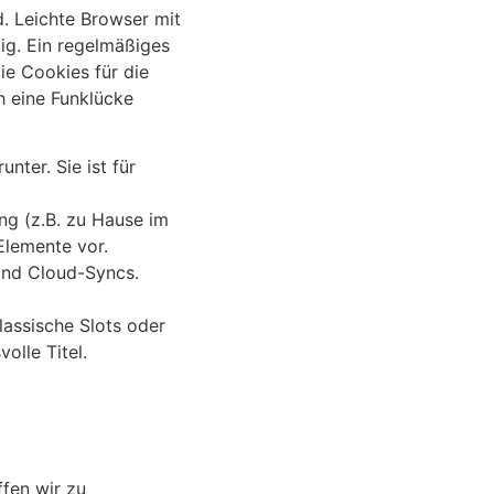
d. Leichte Browser mit
ig. Ein regelmäßiges
e Cookies für die
h eine Funklücke
nter. Sie ist für
ng (z.B. zu Hause im
Elemente vor.
und Cloud-Syncs.
lassische Slots oder
olle Titel.
ffen wir zu