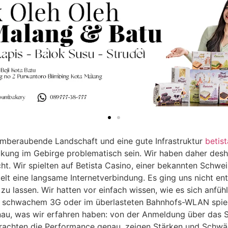
emberaubende Landschaft und eine gute Infrastruktur
betis
kung im Gebirge problematisch sein. Wir haben daher desh
ht. Wir spielten auf Betista Casino, einer bekannten Schwei
ielt eine langsame Internetverbindung. Es ging uns nicht en
zu lassen. Wir hatten vor einfach wissen, wie es sich anf
t schwachem 3G oder im überlasteten Bahnhofs-WLAN spie
nau, was wir erfahren haben: von der Anmeldung über das Sp
trachten die Performance genau, zeigen Stärken und Schwä