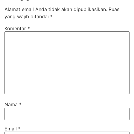
Alamat email Anda tidak akan dipublikasikan.
Ruas
yang wajib ditandai
*
Komentar
*
Nama
*
Email
*