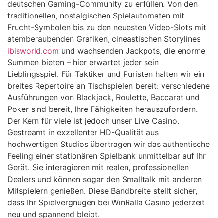
deutschen Gaming-Community zu erfüllen. Von den
traditionellen, nostalgischen Spielautomaten mit
Frucht-Symbolen bis zu den neuesten Video-Slots mit
atemberaubenden Grafiken, cineastischen Storylines
ibisworld.com
und wachsenden Jackpots, die enorme
Summen bieten – hier erwartet jeder sein
Lieblingsspiel. Für Taktiker und Puristen halten wir ein
breites Repertoire an Tischspielen bereit: verschiedene
Ausführungen von Blackjack, Roulette, Baccarat und
Poker sind bereit, Ihre Fähigkeiten herauszufordern.
Der Kern für viele ist jedoch unser Live Casino.
Gestreamt in exzellenter HD-Qualität aus
hochwertigen Studios übertragen wir das authentische
Feeling einer stationären Spielbank unmittelbar auf Ihr
Gerät. Sie interagieren mit realen, professionellen
Dealers und können sogar den Smalltalk mit anderen
Mitspielern genießen. Diese Bandbreite stellt sicher,
dass Ihr Spielvergnügen bei WinRalla Casino jederzeit
neu und spannend bleibt.