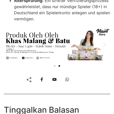
Altersprüfung:
Ein strikter Verifizierungsprozess
gewährleistet, dass nur mündige Spieler (18+) in
Deutschland ein Spielerkonto anlegen und spielen
vermögen.
Tinggalkan Balasan