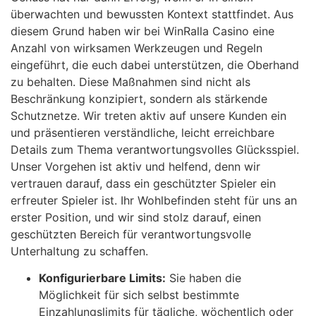
überwachten und bewussten Kontext stattfindet. Aus
diesem Grund haben wir bei WinRalla Casino eine
Anzahl von wirksamen Werkzeugen und Regeln
eingeführt, die euch dabei unterstützen, die Oberhand
zu behalten. Diese Maßnahmen sind nicht als
Beschränkung konzipiert, sondern als stärkende
Schutznetze. Wir treten aktiv auf unsere Kunden ein
und präsentieren verständliche, leicht erreichbare
Details zum Thema verantwortungsvolles Glücksspiel.
Unser Vorgehen ist aktiv und helfend, denn wir
vertrauen darauf, dass ein geschützter Spieler ein
erfreuter Spieler ist. Ihr Wohlbefinden steht für uns an
erster Position, und wir sind stolz darauf, einen
geschützten Bereich für verantwortungsvolle
Unterhaltung zu schaffen.
Konfigurierbare Limits:
Sie haben die
Möglichkeit für sich selbst bestimmte
Einzahlungslimits für tägliche, wöchentlich oder