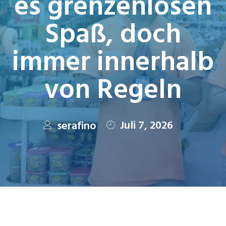
es grenzenlosen
Spaß, doch
immer innerhalb
von Regeln
Juli 7, 2026
serafino