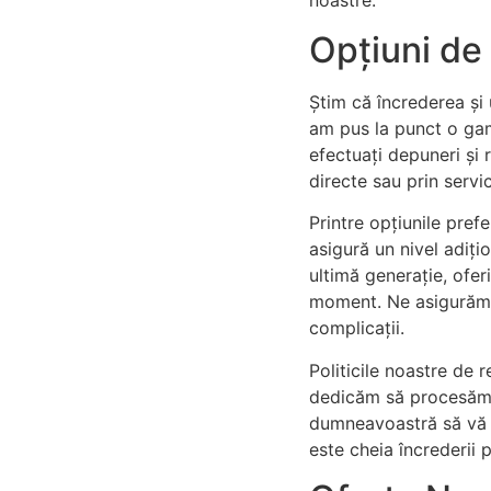
noastre.
Opțiuni de
Știm că încrederea și 
am pus la punct o gam
efectuați depuneri și 
directe sau prin servic
Printre opțiunile pref
asigură un nivel adiți
ultimă generație, ofer
moment. Ne asigurăm c
complicații.
Politicile noastre de 
dedicăm să procesăm t
dumneavoastră să vă pu
este cheia încrederii 