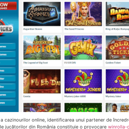
a cazinourilor online, identificarea unui partener de încred
ale jucătorilor din România constituie o provocare
winrolla-