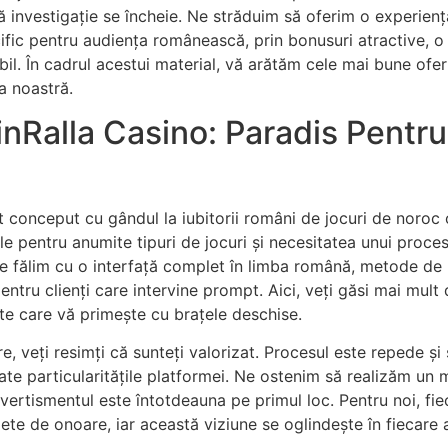
tă investigație se încheie. Ne străduim să oferim o experien
fic pentru audiența românească, prin bonusuri atractive, o 
bil. În cadrul acestui material, vă arătăm cele mai bune ofer
a noastră.
nRalla Casino: Paradis Pentru
 conceput cu gândul la iubitorii români de jocuri de noroc 
rile pentru anumite tipuri de jocuri și necesitatea unui proce
ne fălim cu o interfață complet în limba română, metode de p
entru clienți care intervine prompt. Aici, veți găsi mai mult
e care vă primește cu brațele deschise.
re, veți resimți că sunteți valorizat. Procesul este repede ș
ate particularitățile platformei. Ne ostenim să realizăm un 
ivertismentul este întotdeauna pe primul loc. Pentru noi, fie
e de onoare, iar această viziune se oglindește în fiecare as