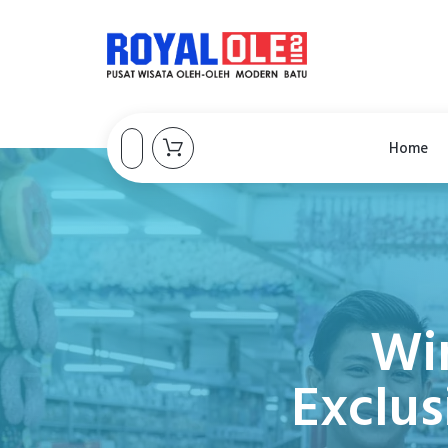
Home
Win
Exclus