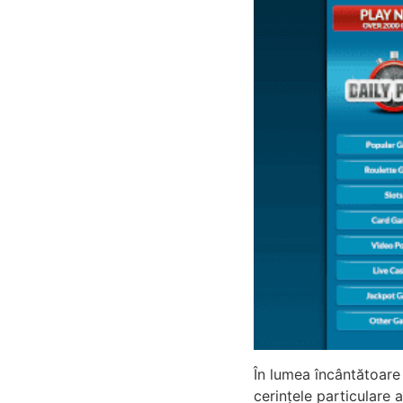
În lumea încântătoare 
cerințele particulare 