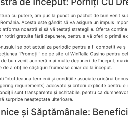
stră de Început: Porniți Cu Dr
ntura cu putere, am pus la punct un pachet de bun venit sub
n România. Acesta este gândit să vă asigure un impuls impor
latforma noastră și să vă testați strategiile. Oferta conține
ar rotiri gratuite fără depunere, pentru a vă oferi o primă ex
onusului se pot actualiza periodic pentru a fi competitive și
secțiunea “Promoții” de pe site-ul WinRalla Casino pentru cel
 de bun venit acoperă mai multe depuneri de început, max
le de a obține câștiguri frumoase chiar de la început.
ți întotdeauna termenii și condițiile asociate oricărui bonu
ering requirements) adecvate și criterii explicite pentru elig
ndiții sunt transparente și echitabile, pentru ca dumneavoa
ră surprize neașteptate ulterioare.
lnice și Săptămânale: Benefici