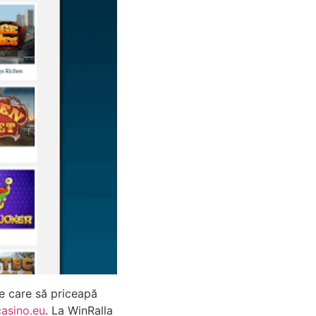
re care să priceapă
casino.eu
. La WinRalla