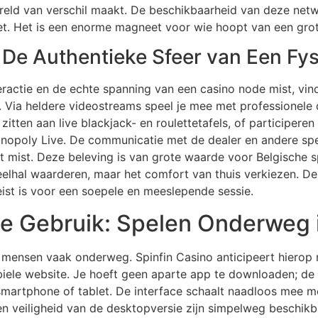
reld van verschil maakt. De beschikbaarheid van deze net
et. Het is een enorme magneet voor wie hoopt van een grot
 De Authentieke Sfeer van Een Fy
eractie en de echte spanning van een casino node mist, vind
 Via heldere videostreams speel je mee met professionele 
 zitten aan live blackjack- en roulettetafels, of participeren
opoly Live. De communicatie met de dealer en andere spe
iet mist. Deze beleving is van grote waarde voor Belgische s
lhal waarderen, maar het comfort van thuis verkiezen. De 
eist is voor een soepele en meeslepende sessie.
e Gebruik: Spelen Onderweg i
mensen vaak onderweg. Spinfin Casino anticipeert hierop 
ele website. Je hoeft geen aparte app te downloaden; de s
smartphone of tablet. De interface schaalt naadloos mee m
 en veiligheid van de desktopversie zijn simpelweg beschikba