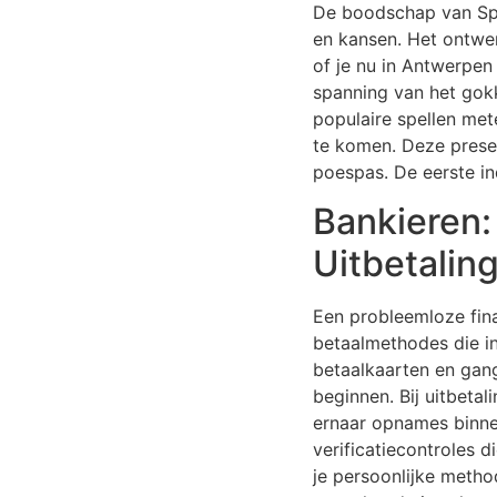
De boodschap van Spinf
en kansen. Het ontwer
of je nu in Antwerpen
spanning van het gokk
populaire spellen met
te komen. Deze present
poespas. De eerste in
Bankieren:
Uitbetalin
Een probleemloze fina
betaalmethodes die in
betaalkaarten en gang
beginnen. Bij uitbetal
ernaar opnames binnen 
verificatiecontroles 
je persoonlijke metho