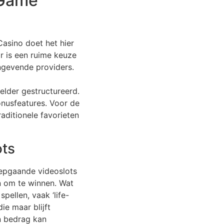
 Game
Casino doet het hier
r is een ruime keuze
ngevende providers.
lder gestructureerd.
onusfeatures. Voor de
aditionele favorieten
ots
diepgaande videoslots
 om te winnen. Wat
pellen, vaak ‘life-
e maar blijft
en bedrag kan