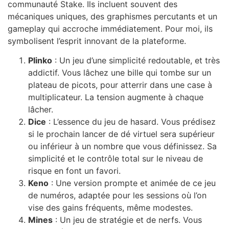
communauté Stake. Ils incluent souvent des
mécaniques uniques, des graphismes percutants et un
gameplay qui accroche immédiatement. Pour moi, ils
symbolisent l’esprit innovant de la plateforme.
Plinko
: Un jeu d’une simplicité redoutable, et très
addictif. Vous lâchez une bille qui tombe sur un
plateau de picots, pour atterrir dans une case à
multiplicateur. La tension augmente à chaque
lâcher.
Dice
: L’essence du jeu de hasard. Vous prédisez
si le prochain lancer de dé virtuel sera supérieur
ou inférieur à un nombre que vous définissez. Sa
simplicité et le contrôle total sur le niveau de
risque en font un favori.
Keno
: Une version prompte et animée de ce jeu
de numéros, adaptée pour les sessions où l’on
vise des gains fréquents, même modestes.
Mines
: Un jeu de stratégie et de nerfs. Vous