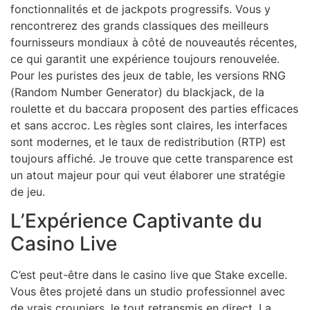
fonctionnalités et de jackpots progressifs. Vous y
rencontrerez des grands classiques des meilleurs
fournisseurs mondiaux à côté de nouveautés récentes,
ce qui garantit une expérience toujours renouvelée.
Pour les puristes des jeux de table, les versions RNG
(Random Number Generator) du blackjack, de la
roulette et du baccara proposent des parties efficaces
et sans accroc. Les règles sont claires, les interfaces
sont modernes, et le taux de redistribution (RTP) est
toujours affiché. Je trouve que cette transparence est
un atout majeur pour qui veut élaborer une stratégie
de jeu.
L’Expérience Captivante du
Casino Live
C’est peut-être dans le casino live que Stake excelle.
Vous êtes projeté dans un studio professionnel avec
de vrais croupiers, le tout retransmis en direct. La