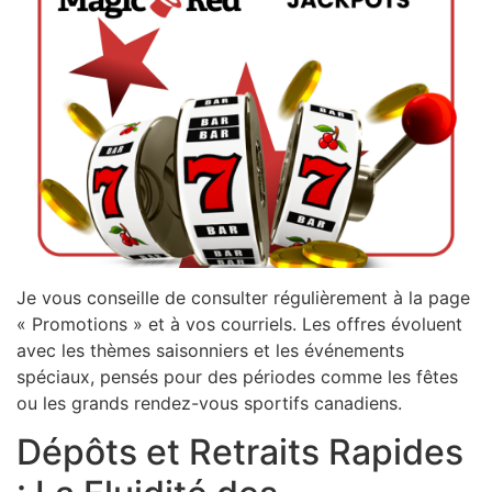
Je vous conseille de consulter régulièrement à la page
« Promotions » et à vos courriels. Les offres évoluent
avec les thèmes saisonniers et les événements
spéciaux, pensés pour des périodes comme les fêtes
ou les grands rendez-vous sportifs canadiens.
Dépôts et Retraits Rapides