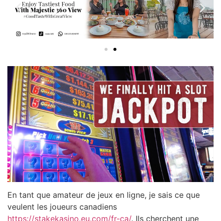
En tant que amateur de jeux en ligne, je sais ce que
veulent les joueurs canadiens
https://stakekasino.eu.com/fr-ca/
. Ils cherchent une