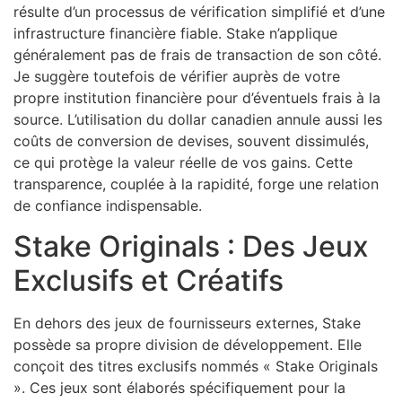
résulte d’un processus de vérification simplifié et d’une
infrastructure financière fiable. Stake n’applique
généralement pas de frais de transaction de son côté.
Je suggère toutefois de vérifier auprès de votre
propre institution financière pour d’éventuels frais à la
source. L’utilisation du dollar canadien annule aussi les
coûts de conversion de devises, souvent dissimulés,
ce qui protège la valeur réelle de vos gains. Cette
transparence, couplée à la rapidité, forge une relation
de confiance indispensable.
Stake Originals : Des Jeux
Exclusifs et Créatifs
En dehors des jeux de fournisseurs externes, Stake
possède sa propre division de développement. Elle
conçoit des titres exclusifs nommés « Stake Originals
». Ces jeux sont élaborés spécifiquement pour la