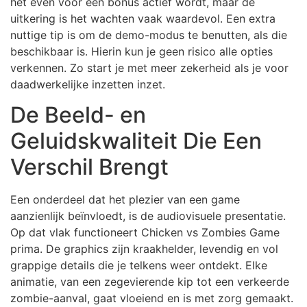
het even voor een bonus actief wordt, maar de
uitkering is het wachten vaak waardevol. Een extra
nuttige tip is om de demo-modus te benutten, als die
beschikbaar is. Hierin kun je geen risico alle opties
verkennen. Zo start je met meer zekerheid als je voor
daadwerkelijke inzetten inzet.
De Beeld- en
Geluidskwaliteit Die Een
Verschil Brengt
Een onderdeel dat het plezier van een game
aanzienlijk beïnvloedt, is de audiovisuele presentatie.
Op dat vlak functioneert Chicken vs Zombies Game
prima. De graphics zijn kraakhelder, levendig en vol
grappige details die je telkens weer ontdekt. Elke
animatie, van een zegevierende kip tot een verkeerde
zombie-aanval, gaat vloeiend en is met zorg gemaakt.