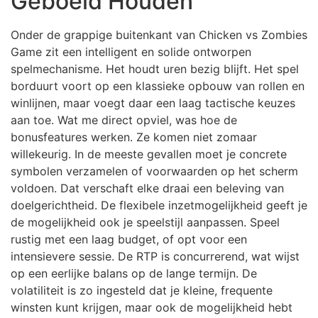
Geboeid Houden
Onder de grappige buitenkant van Chicken vs Zombies
Game zit een intelligent en solide ontworpen
spelmechanisme. Het houdt uren bezig blijft. Het spel
borduurt voort op een klassieke opbouw van rollen en
winlijnen, maar voegt daar een laag tactische keuzes
aan toe. Wat me direct opviel, was hoe de
bonusfeatures werken. Ze komen niet zomaar
willekeurig. In de meeste gevallen moet je concrete
symbolen verzamelen of voorwaarden op het scherm
voldoen. Dat verschaft elke draai een beleving van
doelgerichtheid. De flexibele inzetmogelijkheid geeft je
de mogelijkheid ook je speelstijl aanpassen. Speel
rustig met een laag budget, of opt voor een
intensievere sessie. De RTP is concurrerend, wat wijst
op een eerlijke balans op de lange termijn. De
volatiliteit is zo ingesteld dat je kleine, frequente
winsten kunt krijgen, maar ook de mogelijkheid hebt