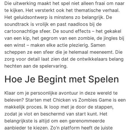
Die uitwerking maakt het spel niet alleen fraai om naar
te kijken. Het versterkt ook het thematische verhaal.
Het geluidsontwerp is minstens zo belangrijk. De
soundtrack is vrolijk en past naadloos bij de
cartoonachtige sfeer. De sound effects – het gekakel
van een kip, het gegrom van een zombie, de jingles bij
een winst – maken elke actie plezierig. Samen
scheppen ze een sfeer die je helemaal meeneemt. Die
zorg voor detail laat zien dat de ontwikkelaars belang
hechten aan de spelervaring.
Hoe Je Begint met Spelen
Klaar om je persoonlijke avontuur in deze wereld te
beleven? Starten met Chicken vs Zombies Game is een
makkelijk proces. Ik loop met je door de stappen,
zodat je vlot en beschermd van start kunt. Het
belangrijkste is altijd om een gerenommeerde
aanbieder te kiezen. Zo’n platform heeft de juiste