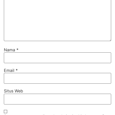
Nama
*
Email
*
Situs Web