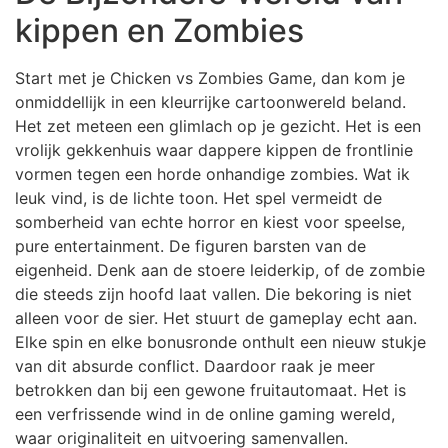
kippen en Zombies
Start met je Chicken vs Zombies Game, dan kom je
onmiddellijk in een kleurrijke cartoonwereld beland.
Het zet meteen een glimlach op je gezicht. Het is een
vrolijk gekkenhuis waar dappere kippen de frontlinie
vormen tegen een horde onhandige zombies. Wat ik
leuk vind, is de lichte toon. Het spel vermeidt de
somberheid van echte horror en kiest voor speelse,
pure entertainment. De figuren barsten van de
eigenheid. Denk aan de stoere leiderkip, of de zombie
die steeds zijn hoofd laat vallen. Die bekoring is niet
alleen voor de sier. Het stuurt de gameplay echt aan.
Elke spin en elke bonusronde onthult een nieuw stukje
van dit absurde conflict. Daardoor raak je meer
betrokken dan bij een gewone fruitautomaat. Het is
een verfrissende wind in de online gaming wereld,
waar originaliteit en uitvoering samenvallen.