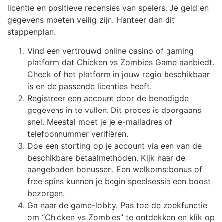
licentie en positieve recensies van spelers. Je geld en
gegevens moeten veilig zijn. Hanteer dan dit
stappenplan.
Vind een vertrouwd online casino of gaming
platform dat Chicken vs Zombies Game aanbiedt.
Check of het platform in jouw regio beschikbaar
is en de passende licenties heeft.
Registreer een account door de benodigde
gegevens in te vullen. Dit proces is doorgaans
snel. Meestal moet je je e-mailadres of
telefoonnummer verifiëren.
Doe een storting op je account via een van de
beschikbare betaalmethoden. Kijk naar de
aangeboden bonussen. Een welkomstbonus of
free spins kunnen je begin speelsessie een boost
bezorgen.
Ga naar de game-lobby. Pas toe de zoekfunctie
om “Chicken vs Zombies” te ontdekken en klik op