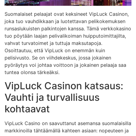
Suomalaiset pelaajat ovat keksineet VipLuck Casinon,
joka tuo vauhdikkaan ja luotettavan pelikokemuksen
runsaslukuisten palkintojen kanssa. Tämä verkkokasino
tuo pöytään laajan pelivalikoiman huipputoimittajilta,
vahvat turvatoimet ja tuttuja maksutapoja.
Osoittautuu, että VipLuck on enemmän kuin
pelisivusto. Se on viihdekeskus, jossa jokainen
pyöräytys voi johtaa voittoon ja jokainen pelaaja saa
tuntea olonsa tärkeäksi.
VipLuck Casinon katsaus:
Vauhti ja turvallisuus
kohtaavat
VipLuck Casino on saavuttanut asemansa suomalaisilla
markkinoilla tähtäämällä kahteen asiaan: nopeuteen ja