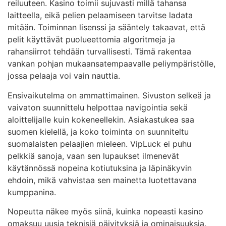
reiluuteen. Kasino toimii sujuvasti millä tahansa
laitteella, eikä pelien pelaamiseen tarvitse ladata
mitään. Toiminnan lisenssi ja sääntely takaavat, että
pelit käyttävät puolueettomia algoritmeja ja
rahansiirrot tehdään turvallisesti. Tämä rakentaa
vankan pohjan mukaansatempaavalle peliympäristölle,
jossa pelaaja voi vain nauttia.
Ensivaikutelma on ammattimainen. Sivuston selkeä ja
vaivaton suunnittelu helpottaa navigointia sekä
aloittelijalle kuin kokeneellekin. Asiakastukea saa
suomen kielellä, ja koko toiminta on suunniteltu
suomalaisten pelaajien mieleen. VipLuck ei puhu
pelkkiä sanoja, vaan sen lupaukset ilmenevät
käytännössä nopeina kotiutuksina ja läpinäkyvin
ehdoin, mikä vahvistaa sen mainetta luotettavana
kumppanina.
Nopeutta näkee myös siinä, kuinka nopeasti kasino
omaksuu uusia teknisiä päivityksiä ja ominaisuuksia.