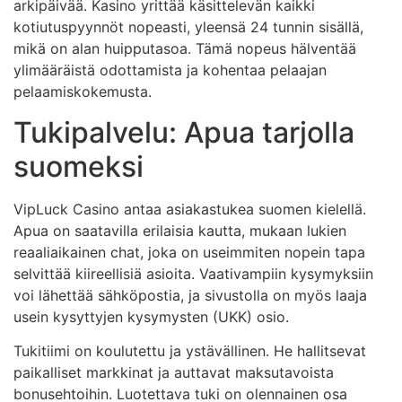
arkipäivää. Kasino yrittää käsittelevän kaikki
kotiutuspyynnöt nopeasti, yleensä 24 tunnin sisällä,
mikä on alan huipputasoa. Tämä nopeus hälventää
ylimääräistä odottamista ja kohentaa pelaajan
pelaamiskokemusta.
Tukipalvelu: Apua tarjolla
suomeksi
VipLuck Casino antaa asiakastukea suomen kielellä.
Apua on saatavilla erilaisia kautta, mukaan lukien
reaaliaikainen chat, joka on useimmiten nopein tapa
selvittää kiireellisiä asioita. Vaativampiin kysymyksiin
voi lähettää sähköpostia, ja sivustolla on myös laaja
usein kysyttyjen kysymysten (UKK) osio.
Tukitiimi on koulutettu ja ystävällinen. He hallitsevat
paikalliset markkinat ja auttavat maksutavoista
bonusehtoihin. Luotettava tuki on olennainen osa