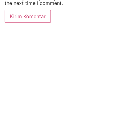
the next time I comment.