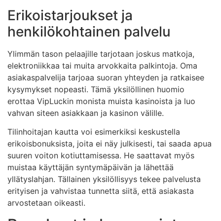
Erikoistarjoukset ja
henkilökohtainen palvelu
Ylimmän tason pelaajille tarjotaan joskus matkoja,
elektroniikkaa tai muita arvokkaita palkintoja. Oma
asiakaspalvelija tarjoaa suoran yhteyden ja ratkaisee
kysymykset nopeasti. Tämä yksilöllinen huomio
erottaa VipLuckin monista muista kasinoista ja luo
vahvan siteen asiakkaan ja kasinon välille.
Tilinhoitajan kautta voi esimerkiksi keskustella
erikoisbonuksista, joita ei näy julkisesti, tai saada apua
suuren voiton kotiuttamisessa. He saattavat myös
muistaa käyttäjän syntymäpäivän ja lähettää
yllätyslahjan. Tällainen yksilöllisyys tekee palvelusta
erityisen ja vahvistaa tunnetta siitä, että asiakasta
arvostetaan oikeasti.