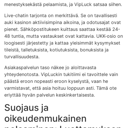
menestyksekästä pelaamista, ja VipLuck satsaa siihen.
Live-chatin tarjonta on merkittävä. Se on tavallisesti
auki kasinon aktiivisimpina aikoina, ja odotusajat ovat
pienet. Sähköpostitukeen kuittaus saattaa kestää 24-
48 tuntia, mutta vastaukset ovat kattavia. UKK-osio on
loogisesti järjestetty ja kattaa yleisimmät kysymykset
tileistä, talletuksista, kotiutuksista, bonuksista ja
turvallisuudesta.
Asiakaspalvelun taso näkee jo aloittavasta
yhteydenotosta. VipLuckin tukitiimi ei tavoittele vain
päästä eroon nopeasti eroon kyselystä, vaan he
varmistavat, että asia hoituu loppuun asti. Tämä ote
eriyttää hyvän palvelun keskinkertaisesta.
Suojaus ja
oikeudenmukainen