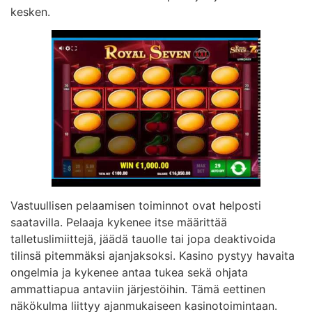
kesken.
Vastuullisen pelaamisen toiminnot ovat helposti
saatavilla. Pelaaja kykenee itse määrittää
talletuslimiittejä, jäädä tauolle tai jopa deaktivoida
tilinsä pitemmäksi ajanjaksoksi. Kasino pystyy havaita
ongelmia ja kykenee antaa tukea sekä ohjata
ammattiapua antaviin järjestöihin. Tämä eettinen
näkökulma liittyy ajanmukaiseen kasinotoimintaan.