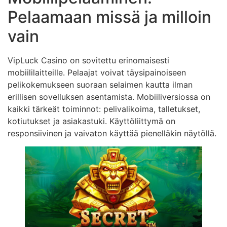
Pelaamaan missä ja milloin
vain
VipLuck Casino on sovitettu erinomaisesti
mobiililaitteille. Pelaajat voivat täysipainoiseen
pelikokemukseen suoraan selaimen kautta ilman
erillisen sovelluksen asentamista. Mobiiliversiossa on
kaikki tärkeät toiminnot: pelivalikoima, talletukset,
kotiutukset ja asiakastuki. Käyttöliittymä on
responsiivinen ja vaivaton käyttää pienelläkin näytöllä.