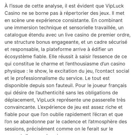
À l’issue de cette analyse, il est évident que VipLuck
Casino ne se borne pas à répertorier des jeux. Il met
en scène une expérience consistante. En combinant
une immersion technique et sensorielle travaillée, un
catalogue étendu avec un live casino de premier ordre,
une structure bonus engageante, et un cadre sécurisé
et responsable, la plateforme arrive à édifier un
écosystème fiable. Elle réussit à saisir l’essence de ce
qui constitue le charme et l’enthousiasme d’un casino
physique : le show, le excitation du jeu, l’contact social
et le professionnalisme du service. Le tout est
disponible depuis son fauteuil. Pour le joueur français
qui désire de l’authenticité sans les obligations de
déplacement, VipLuck représente une passerelle très
convaincante. L’expérience de jeu est assez riche et
fiable pour que l’on oublie rapidement l’écran et que
l’on se abandonne par le cadence et l’atmosphère des
sessions, précisément comme on le ferait sur le