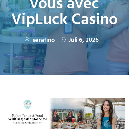
vous avec
VipLuck Casino
Juli 6, 2026
serafino