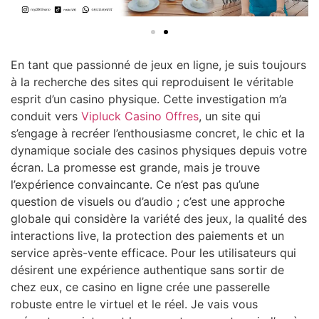
En tant que passionné de jeux en ligne, je suis toujours
à la recherche des sites qui reproduisent le véritable
esprit d’un casino physique. Cette investigation m’a
conduit vers
Vipluck Casino Offres
, un site qui
s’engage à recréer l’enthousiasme concret, le chic et la
dynamique sociale des casinos physiques depuis votre
écran. La promesse est grande, mais je trouve
l’expérience convaincante. Ce n’est pas qu’une
question de visuels ou d’audio ; c’est une approche
globale qui considère la variété des jeux, la qualité des
interactions live, la protection des paiements et un
service après-vente efficace. Pour les utilisateurs qui
désirent une expérience authentique sans sortir de
chez eux, ce casino en ligne crée une passerelle
robuste entre le virtuel et le réel. Je vais vous