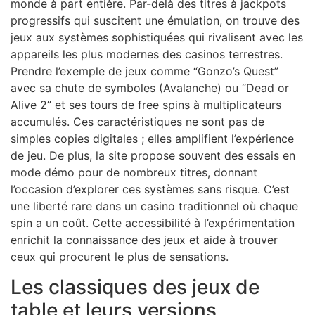
monde à part entière. Par-delà des titres à jackpots
progressifs qui suscitent une émulation, on trouve des
jeux aux systèmes sophistiquées qui rivalisent avec les
appareils les plus modernes des casinos terrestres.
Prendre l’exemple de jeux comme “Gonzo’s Quest”
avec sa chute de symboles (Avalanche) ou “Dead or
Alive 2” et ses tours de free spins à multiplicateurs
accumulés. Ces caractéristiques ne sont pas de
simples copies digitales ; elles amplifient l’expérience
de jeu. De plus, la site propose souvent des essais en
mode démo pour de nombreux titres, donnant
l’occasion d’explorer ces systèmes sans risque. C’est
une liberté rare dans un casino traditionnel où chaque
spin a un coût. Cette accessibilité à l’expérimentation
enrichit la connaissance des jeux et aide à trouver
ceux qui procurent le plus de sensations.
Les classiques des jeux de
table et leurs versions