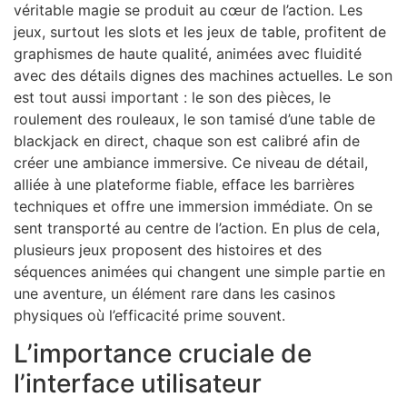
véritable magie se produit au cœur de l’action. Les
jeux, surtout les slots et les jeux de table, profitent de
graphismes de haute qualité, animées avec fluidité
avec des détails dignes des machines actuelles. Le son
est tout aussi important : le son des pièces, le
roulement des rouleaux, le son tamisé d’une table de
blackjack en direct, chaque son est calibré afin de
créer une ambiance immersive. Ce niveau de détail,
alliée à une plateforme fiable, efface les barrières
techniques et offre une immersion immédiate. On se
sent transporté au centre de l’action. En plus de cela,
plusieurs jeux proposent des histoires et des
séquences animées qui changent une simple partie en
une aventure, un élément rare dans les casinos
physiques où l’efficacité prime souvent.
L’importance cruciale de
l’interface utilisateur