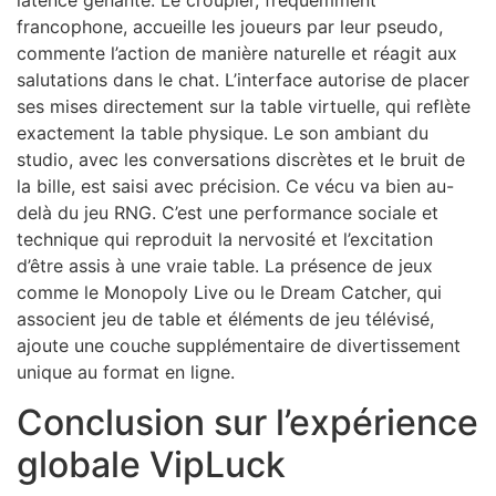
latence gênante. Le croupier, fréquemment
francophone, accueille les joueurs par leur pseudo,
commente l’action de manière naturelle et réagit aux
salutations dans le chat. L’interface autorise de placer
ses mises directement sur la table virtuelle, qui reflète
exactement la table physique. Le son ambiant du
studio, avec les conversations discrètes et le bruit de
la bille, est saisi avec précision. Ce vécu va bien au-
delà du jeu RNG. C’est une performance sociale et
technique qui reproduit la nervosité et l’excitation
d’être assis à une vraie table. La présence de jeux
comme le Monopoly Live ou le Dream Catcher, qui
associent jeu de table et éléments de jeu télévisé,
ajoute une couche supplémentaire de divertissement
unique au format en ligne.
Conclusion sur l’expérience
globale VipLuck