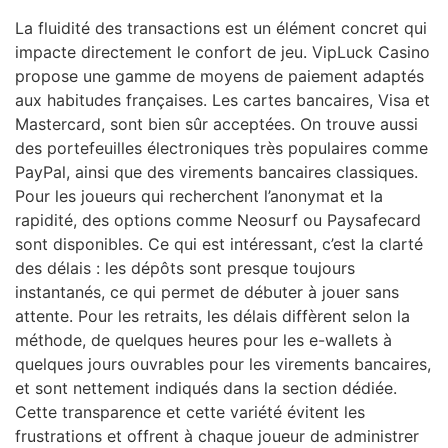
La fluidité des transactions est un élément concret qui
impacte directement le confort de jeu. VipLuck Casino
propose une gamme de moyens de paiement adaptés
aux habitudes françaises. Les cartes bancaires, Visa et
Mastercard, sont bien sûr acceptées. On trouve aussi
des portefeuilles électroniques très populaires comme
PayPal, ainsi que des virements bancaires classiques.
Pour les joueurs qui recherchent l’anonymat et la
rapidité, des options comme Neosurf ou Paysafecard
sont disponibles. Ce qui est intéressant, c’est la clarté
des délais : les dépôts sont presque toujours
instantanés, ce qui permet de débuter à jouer sans
attente. Pour les retraits, les délais diffèrent selon la
méthode, de quelques heures pour les e-wallets à
quelques jours ouvrables pour les virements bancaires,
et sont nettement indiqués dans la section dédiée.
Cette transparence et cette variété évitent les
frustrations et offrent à chaque joueur de administrer