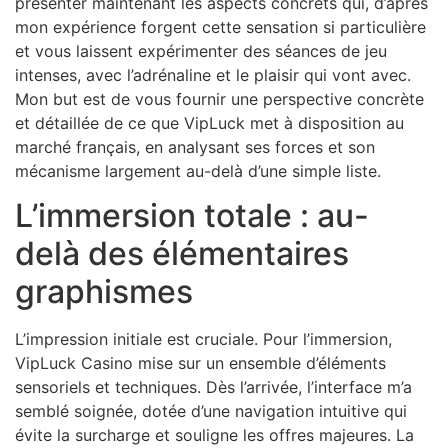
présenter maintenant les aspects concrets qui, d’après
mon expérience forgent cette sensation si particulière
et vous laissent expérimenter des séances de jeu
intenses, avec l’adrénaline et le plaisir qui vont avec.
Mon but est de vous fournir une perspective concrète
et détaillée de ce que VipLuck met à disposition au
marché français, en analysant ses forces et son
mécanisme largement au-delà d’une simple liste.
L’immersion totale : au-
delà des élémentaires
graphismes
L’impression initiale est cruciale. Pour l’immersion,
VipLuck Casino mise sur un ensemble d’éléments
sensoriels et techniques. Dès l’arrivée, l’interface m’a
semblé soignée, dotée d’une navigation intuitive qui
évite la surcharge et souligne les offres majeures. La