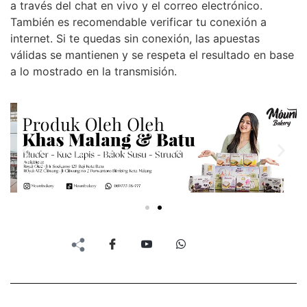
a través del chat en vivo y el correo electrónico.
También es recomendable verificar tu conexión a
internet. Si te quedas sin conexión, las apuestas
válidas se mantienen y se respeta el resultado en base
a lo mostrado en la transmisión.