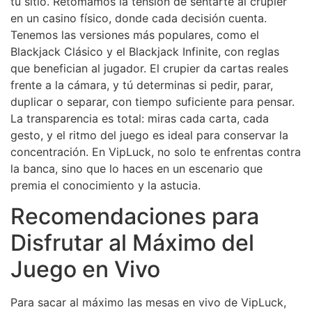
tu sitio. Retomamos la tensión de sentarte al crupier
en un casino físico, donde cada decisión cuenta.
Tenemos las versiones más populares, como el
Blackjack Clásico y el Blackjack Infinite, con reglas
que benefician al jugador. El crupier da cartas reales
frente a la cámara, y tú determinas si pedir, parar,
duplicar o separar, con tiempo suficiente para pensar.
La transparencia es total: miras cada carta, cada
gesto, y el ritmo del juego es ideal para conservar la
concentración. En VipLuck, no solo te enfrentas contra
la banca, sino que lo haces en un escenario que
premia el conocimiento y la astucia.
Recomendaciones para
Disfrutar al Máximo del
Juego en Vivo
Para sacar al máximo las mesas en vivo de VipLuck,