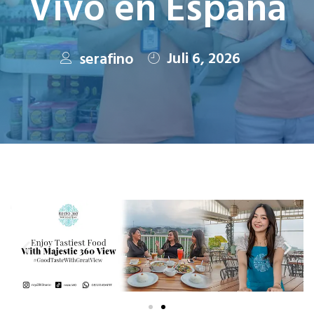
Vivo en España
Juli 6, 2026
serafino