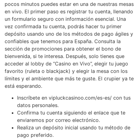
pocos minutos puedes estar en una de nuestras mesas
en vivo. El primer paso es registrar tu cuenta, llenando
un formulario seguro con información esencial. Una
vez confirmada tu cuenta, podrás hacer tu primer
depósito usando uno de los métodos de pago ágiles y
confiables que tenemos para España. Consulta la
sección de promociones para obtener el bono de
bienvenida, si te interesa. Después, solo tienes que
acceder al lobby de “Casino en Vivo”, elegir tu juego
favorito (ruleta o blackjack) y elegir la mesa con los
límites y el ambiente que más te guste. El crupier ya te
está esperando.
Inscríbete en vipluckcasinoo.com/es-es/ con tus
datos personales.
Confirma tu cuenta siguiendo el enlace que te
enviaremos por correo electrónico.
Realiza un depósito inicial usando tu método de
pago preferido.