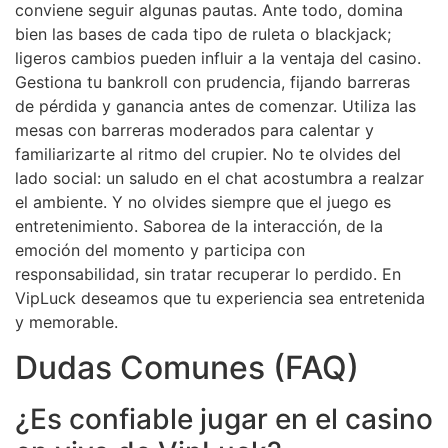
conviene seguir algunas pautas. Ante todo, domina
bien las bases de cada tipo de ruleta o blackjack;
ligeros cambios pueden influir a la ventaja del casino.
Gestiona tu bankroll con prudencia, fijando barreras
de pérdida y ganancia antes de comenzar. Utiliza las
mesas con barreras moderados para calentar y
familiarizarte al ritmo del crupier. No te olvides del
lado social: un saludo en el chat acostumbra a realzar
el ambiente. Y no olvides siempre que el juego es
entretenimiento. Saborea de la interacción, de la
emoción del momento y participa con
responsabilidad, sin tratar recuperar lo perdido. En
VipLuck deseamos que tu experiencia sea entretenida
y memorable.
Dudas Comunes (FAQ)
¿Es confiable jugar en el casino