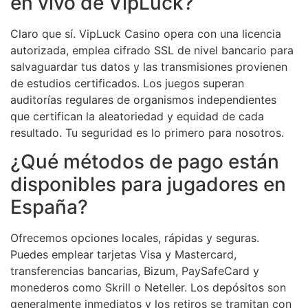
en vivo de VipLuck?
Claro que sí. VipLuck Casino opera con una licencia
autorizada, emplea cifrado SSL de nivel bancario para
salvaguardar tus datos y las transmisiones provienen
de estudios certificados. Los juegos superan
auditorías regulares de organismos independientes
que certifican la aleatoriedad y equidad de cada
resultado. Tu seguridad es lo primero para nosotros.
¿Qué métodos de pago están
disponibles para jugadores en
España?
Ofrecemos opciones locales, rápidas y seguras.
Puedes emplear tarjetas Visa y Mastercard,
transferencias bancarias, Bizum, PaySafeCard y
monederos como Skrill o Neteller. Los depósitos son
generalmente inmediatos y los retiros se tramitan con