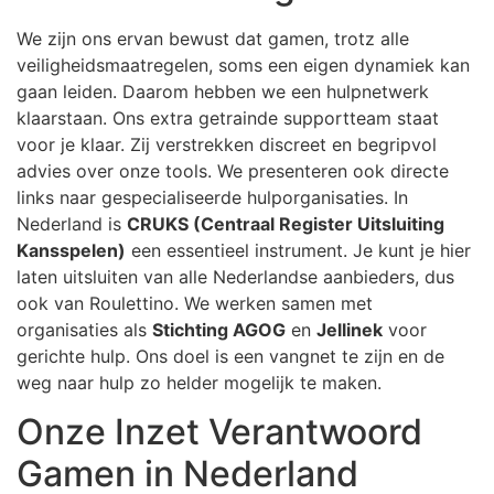
We zijn ons ervan bewust dat gamen, trotz alle
veiligheidsmaatregelen, soms een eigen dynamiek kan
gaan leiden. Daarom hebben we een hulpnetwerk
klaarstaan. Ons extra getrainde supportteam staat
voor je klaar. Zij verstrekken discreet en begripvol
advies over onze tools. We presenteren ook directe
links naar gespecialiseerde hulporganisaties. In
Nederland is
CRUKS (Centraal Register Uitsluiting
Kansspelen)
een essentieel instrument. Je kunt je hier
laten uitsluiten van alle Nederlandse aanbieders, dus
ook van Roulettino. We werken samen met
organisaties als
Stichting AGOG
en
Jellinek
voor
gerichte hulp. Ons doel is een vangnet te zijn en de
weg naar hulp zo helder mogelijk te maken.
Onze Inzet Verantwoord
Gamen in Nederland