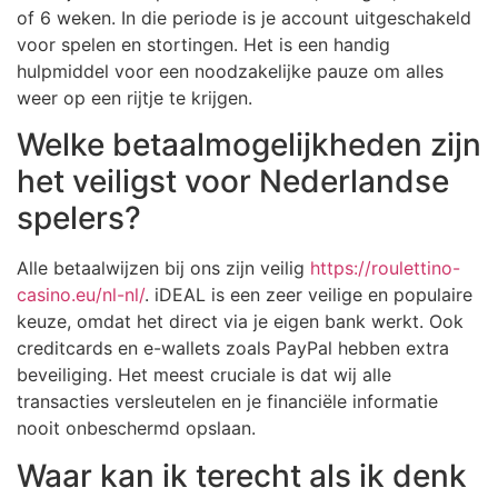
of 6 weken. In die periode is je account uitgeschakeld
voor spelen en stortingen. Het is een handig
hulpmiddel voor een noodzakelijke pauze om alles
weer op een rijtje te krijgen.
Welke betaalmogelijkheden zijn
het veiligst voor Nederlandse
spelers?
Alle betaalwijzen bij ons zijn veilig
https://roulettino-
casino.eu/nl-nl/
. iDEAL is een zeer veilige en populaire
keuze, omdat het direct via je eigen bank werkt. Ook
creditcards en e-wallets zoals PayPal hebben extra
beveiliging. Het meest cruciale is dat wij alle
transacties versleutelen en je financiële informatie
nooit onbeschermd opslaan.
Waar kan ik terecht als ik denk