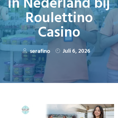
in Nederland bij
Roulettino
Casino
Juli 6, 2026
serafino