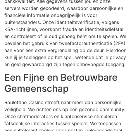
bankkwaliteit. Alle gegevens tussen jou en onze
servers worden gecodeerd, waardoor persoonlijke en
financiële informatie onbegrijpelijk is voor
buitenstaanders. Onze identiteitsverificatie, volgens
KSA-richtlijnen, voorkomt fraude en identiteitsdiefstal
en controleert of je oud genoeg bent om te spelen. We
bevelen het gebruik van tweefactorauthenticatie (2FA)
aan voor een extra vergrendeling op de deur. Hierdoor
kun jij je toeleggen op het spel, wetende dat je privacy
en geld gewaarborgd zijn tegen onbevoegde toegang.
Een Fijne en Betrouwbare
Gemeenschap
Roulettino Casino streeft naar meer dan persoonlijke
veiligheid. We richten ons op een gezonde community.
Onze chatmoderators en klantenservice stimuleren
fatsoenlijke interacties tussen spelers. We toepassen
een nultolerantiebeleid voor pesten, beledigende taal