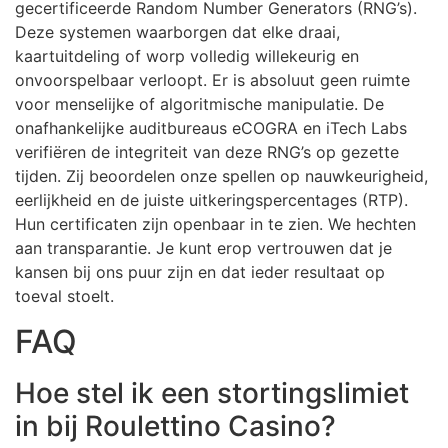
gecertificeerde Random Number Generators (RNG’s).
Deze systemen waarborgen dat elke draai,
kaartuitdeling of worp volledig willekeurig en
onvoorspelbaar verloopt. Er is absoluut geen ruimte
voor menselijke of algoritmische manipulatie. De
onafhankelijke auditbureaus eCOGRA en iTech Labs
verifiëren de integriteit van deze RNG’s op gezette
tijden. Zij beoordelen onze spellen op nauwkeurigheid,
eerlijkheid en de juiste uitkeringspercentages (RTP).
Hun certificaten zijn openbaar in te zien. We hechten
aan transparantie. Je kunt erop vertrouwen dat je
kansen bij ons puur zijn en dat ieder resultaat op
toeval stoelt.
FAQ
Hoe stel ik een stortingslimiet
in bij Roulettino Casino?