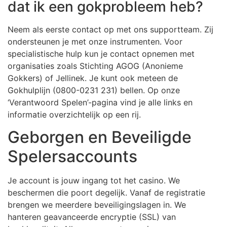
dat ik een gokprobleem heb?
Neem als eerste contact op met ons supportteam. Zij
ondersteunen je met onze instrumenten. Voor
specialistische hulp kun je contact opnemen met
organisaties zoals Stichting AGOG (Anonieme
Gokkers) of Jellinek. Je kunt ook meteen de
Gokhulplijn (0800-0231 231) bellen. Op onze
‘Verantwoord Spelen’-pagina vind je alle links en
informatie overzichtelijk op een rij.
Geborgen en Beveiligde
Spelersaccounts
Je account is jouw ingang tot het casino. We
beschermen die poort degelijk. Vanaf de registratie
brengen we meerdere beveiligingslagen in. We
hanteren geavanceerde encryptie (SSL) van