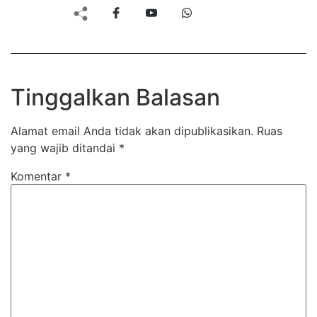
Tinggalkan Balasan
Alamat email Anda tidak akan dipublikasikan.
Ruas
yang wajib ditandai
*
Komentar
*