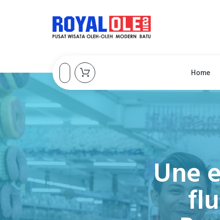
Home
Une e
fl