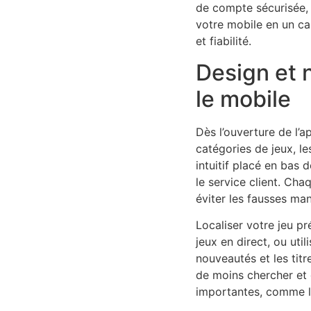
de compte sécurisée,
votre mobile en un cas
et fiabilité.
Design et 
le mobile
Dès l’ouverture de l’ap
catégories de jeux, l
intuitif placé en bas 
le service client. Cha
éviter les fausses man
Localiser votre jeu p
jeux en direct, ou uti
nouveautés et les tit
de moins chercher et 
importantes, comme l’