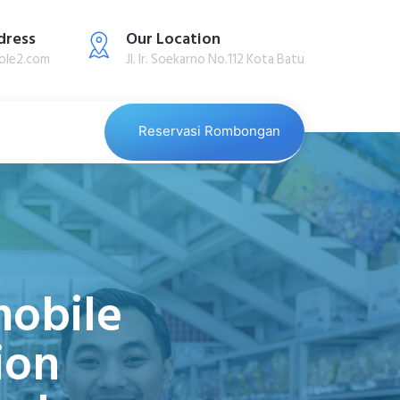
dress
Our Location
ole2.com
Jl. Ir. Soekarno No.112 Kota Batu
Reservasi Rombongan
mobile
ion