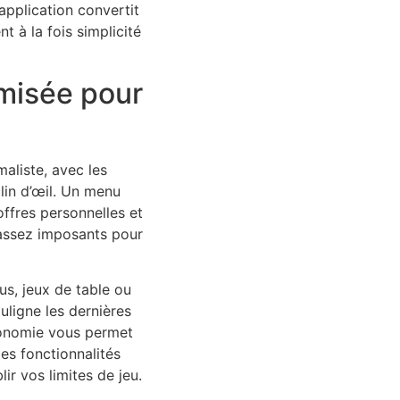
pplication convertit
t à la fois simplicité
imisée pour
maliste, avec les
lin d’œil. Un menu
 offres personnelles et
t assez imposants pour
us, jeux de table ou
uligne les dernières
rgonomie vous permet
es fonctionnalités
r vos limites de jeu.