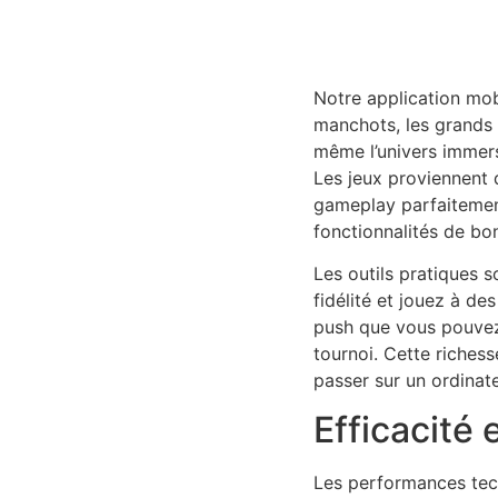
Notre application mob
manchots, les grands 
même l’univers immers
Les jeux proviennent 
gameplay parfaitemen
fonctionnalités de bo
Les outils pratiques s
fidélité et jouez à de
push que vous pouvez
tournoi. Cette richess
passer sur un ordinat
Efficacité 
Les performances tech