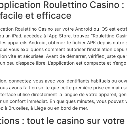
’application Roulettino Casino :
acile et efficace
lication Roulettino Casino sur votre Android ou iOS est extr
u un iPad, accédez à l’App Store, trouvez “Roulettino Casin
es appareils Android, obtenez le fichier APK depuis notre si
Nous vous expliquons comment autoriser l’installation depui
ion vite et sécurisée. Avant de démarrer, vérifiez juste qu
 un peu d’espace libre. L’application est compacte et n’eng
lation, connectez-vous avec vos identifiants habituels ou o
us avons fait en sorte que cette première prise en main soi
’interface utilise directement la langue de votre appareil, gé
ur un confort immédiat. En quelques minutes, vous pouvez v
z à Bruxelles, à Liège ou en bord de mer.
ions : tout le casino sur votre