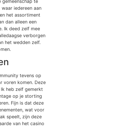
 de gemeenschap te
t waar iedereen aan
en het assortiment
an dan alleen een
. Ik deed zelf mee
alledaagse verborgen
an het wedden zelf.
omen.
en
community tevens op
aar voren komen. Deze
 Ik heb zelf gemerkt
tage op je storting
ren. Fijn is dat deze
enementen, wat voor
k speelt, zijn deze
aarde van het casino