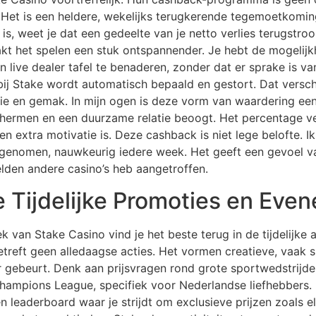
Het is een heldere, wekelijks terugkerende tegemoetkoming.
is, weet je dat een gedeelte van je netto verlies terugstro
akt het spelen een stuk ontspannender. Je hebt de mogelij
n live dealer tafel te benaderen, zonder dat er sprake is va
bij Stake wordt automatisch bepaald en gestort. Dat versc
ie en gemak. In mijn ogen is deze vorm van waardering een
chermen en een duurzame relatie beoogt. Het percentage ve
en extra motivatie is. Deze cashback is niet lege belofte. I
genomen, nauwkeurig iedere week. Het geeft een gevoel va
zelden andere casino’s heb aangetroffen.
Tijdelijke Promoties en Eve
 van Stake Casino vind je het beste terug in de tijdelijke a
etreft geen alledaagse acties. Het vormen creatieve, vaak s
r gebeurt. Denk aan prijsvragen rond grote sportwedstrijd
hampions League, specifiek voor Nederlandse liefhebbers.
 leaderboard waar je strijdt om exclusieve prijzen zoals el