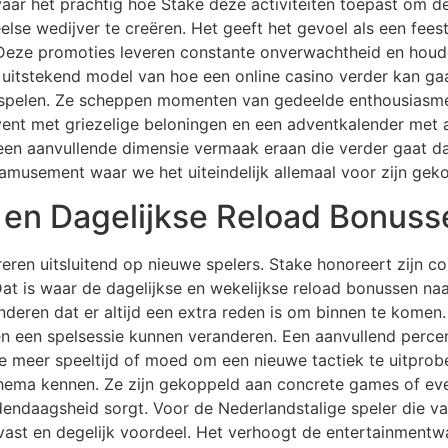
rvaar het prachtig hoe Stake deze activiteiten toepast om
lse wedijver te creëren. Het geeft het gevoel als een fees
Deze promoties leveren constante onverwachtheid en houd
 uitstekend model van hoe een online casino verder kan ga
e spelen. Ze scheppen momenten van gedeelde enthousiasme
ent met griezelige beloningen en een adventkalender met 
een aanvullende dimensie vermaak eraan die verder gaat d
amusement waar we het uiteindelijk allemaal voor zijn gek
 en Dagelijkse Reload Bonuss
reren uitsluitend op nieuwe spelers. Stake honoreert zijn 
Dat is waar de dagelijkse en wekelijkse reload bonussen n
nderen dat er altijd een extra reden is om binnen te komen.
n een spelsessie kunnen veranderen. Een aanvullend percen
je meer speeltijd of moed om een nieuwe tactiek te uitprobe
hema kennen. Ze zijn gekoppeld aan concrete games of ev
ndaagsheid sorgt. Voor de Nederlandstalige speler die vaa
vast en degelijk voordeel. Het verhoogt de entertainmentw