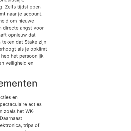
 Zelfs tijdstippen
omt naar je account.
kheid om nieuwe
n directe angst voor
haft opnieuw dat
 teken dat Stake zijn
rhoogt als je opklimt
k heb het persoonlijk
n veiligheid en
nementen
cties en
pectaculaire acties
en zoals het WK-
 Daarnaast
ektronica, trips of