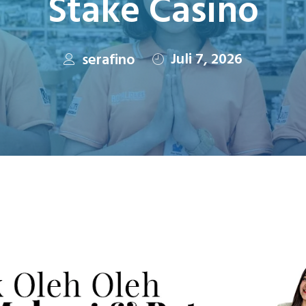
Stake Casino
Juli 7, 2026
serafino