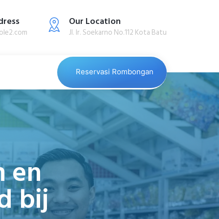
dress
Our Location
ole2.com
Jl. Ir. Soekarno No.112 Kota Batu
Reservasi Rombongan
n en
 bij