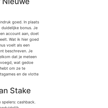
r Nieuwe
indruk goed. In plaats
 duidelijke bonus. Je
een account aan, doet
peelt. Wat ik hier goed
onus voelt als een
ant beschreven. Je
welkom dat je meteen
gevoegd, wat gedoe
 hebt om ze te
eitsgames en de vlotte
an Stake
 spelers: cashback.
nduidelijk,