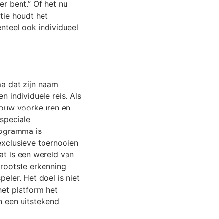
er bent.” Of het nu
tie houdt het
enteel ook individueel
a dat zijn naam
n individuele reis. Als
 jouw voorkeuren en
speciale
rogramma is
 exclusieve toernooien
at is een wereld van
grootste erkenning
peler. Het doel is niet
het platform het
n een uitstekend