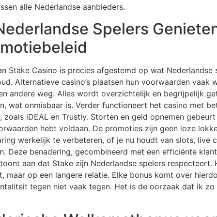
ssen alle Nederlandse aanbieders.
Nederlandse Spelers Geniete
omotiebeleid
n Stake Casino is precies afgestemd op wat Nederlandse sp
oud. Alternatieve casino’s plaatsen hun voorwaarden vaak w
en andere weg. Alles wordt overzichtelijk en begrijpelijk g
, wat onmisbaar is. Verder functioneert het casino met be
n, zoals iDEAL en Trustly. Storten en geld opnemen gebeur
rwaarden hebt voldaan. De promoties zijn geen loze lokker
ring werkelijk te verbeteren, of je nu houdt van slots, live
 Deze benadering, gecombineerd met een efficiënte klant
toont aan dat Stake zijn Nederlandse spelers respecteert. H
t, maar op een langere relatie. Elke bonus komt over hierdoor
entaliteit tegen niet vaak tegen. Het is de oorzaak dat ik z