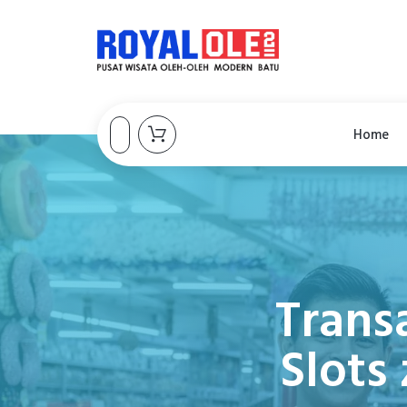
Home
Transa
Slots