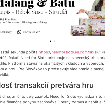
 každá sekunda počíta
https://needforslots.eu.com/sk-sk/
. K
etúži čakať. Need for Slots pristupuje na slovenský trh s 
chle. Platforma stavia na okamžitých vkladoch a výberoch, 
 a hrou. Pre Slovákov to predstavuje viac hrania a menej 
vidlá.
osť transakcií pretvára hru
š dlho, zničí to celý zážitok. Need for Slots vychádza z to
hle finančné pohyby zachovávajú herný rytmus a napätie, 