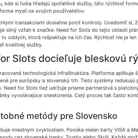
 kde si ľudia hľadajú spoľahlivé služby, táto rýchlosť form
forma myslí na svojich používateľov.
hlymi transakciami dosiahne pocit kontroly. Uvedomiť si, 
e silný vzťah k značke. Need for Slots do tejto oblasti plá
to oddych, ktorá rešpektuje na ich čas. Rýchlosť nie je len 
ť kvalitnej služby.
or Slots docieľuje bleskovú r
racovaná technologická infraštruktúra. Platforma aplikuje 
ené pre európsky a slovenský trh. Tieto systémy redukujú
. Need for Slots tiež udržuje priame partnerstvá s platob
ánky vyvolávajúce oneskorenia. Celý proces tak často konč
atobné metódy pre Slovensko
buje miestnym zvyklostiam. Ponúka nielen karty VISA a Mas
vody cez slovenské banky, Trustly alebo Skrill. Každá mož