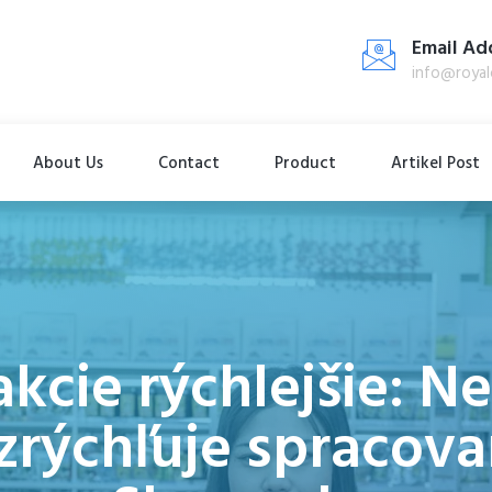
Email Ad
info@royal
About Us
Contact
Product
Artikel Post
kcie rýchlejšie: N
 zrýchľuje spracova