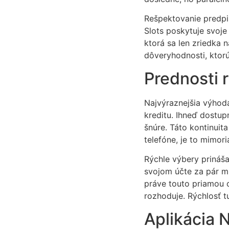
Rešpektovanie predpi
Slots poskytuje svoj
ktorá sa len zriedka n
dôveryhodnosti, ktor
Prednosti 
Najvýraznejšia výhoda
kreditu. Ihneď dostup
šnúre. Táto kontinuita
telefóne, je to mimori
Rýchle výbery prináša
svojom účte za pár mi
práve touto priamou c
rozhoduje. Rýchlosť tu
Aplikácia N