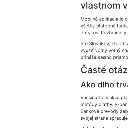
vlastnom 
Mobilná aplikácia je d
všetky platobné funkc
dotykov. Rozhranie je
Pre Slovákov, ktorí hr
využiť voľný voľný ča
prináša kasíno priamo
Časté otáz
Ako dlho trv
Väčšinu transakcií pl
metódy platby. E-peňa
Bankové prevody zaber
svojej strane spracuje