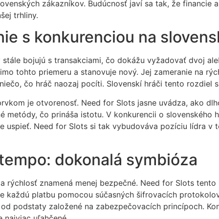
lovenských zákazníkov. Budúcnosť javí sa tak, že financie
ej trhliny.
ie s konkurenciou na slovens
 stále bojujú s transakciami, čo dokážu vyžadovať dvoj ale
mimo tohto priemeru a stanovuje nový. Jej zameranie na rýc
 niečo, čo hráč naozaj pocíti. Slovenskí hráči tento rozdiel 
rvkom je otvorenosť. Need for Slots jasne uvádza, ako dlh
né metódy, čo prináša istotu. V konkurencii o slovenského h
uspieť. Need for Slots si tak vybudováva pozíciu lídra v t
 tempo: dokonalá symbióza
ia rýchlosť znamená menej bezpečné. Need for Slots tento 
e každú platbu pomocou súčasných šifrovacích protokolov,
od podstaty založené na zabezpečovacích princípoch. Kont
e najviac uľahčené.