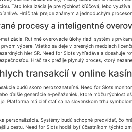
iou. Táto lokalizácia je pre rýchlosť kľúčová, lebo využíva 
poľahlivé. Hráč tak prejde známym a jednoduchým proceso
ané procesy a inteligentné overo
omatizácia. Rutinné overovacie úlohy riadi systém s prvkami
ri prvom výbere. Všetko sa deje v presných medziach lice
hazardných hier SR. Need for Slots vyhľadáva a dosahuje 
ezpečnosťou. Hráč tak prežije plynulý proces, ktorý nezan
hlych transakcií v online kasí
ansakcie budú skoro nerozoznateľné. Need for Slots monitor
bo ďalšie generácie e-peňaženiek, ktoré môžu rýchlosť ešte
oje. Platforma má cieľ stať sa na slovenskom trhu symbolo
ska personalizácia. Systémy budú schopné predvídať, čo hr
jšiu cestu. Need for Slots hodlá byť účastníkom týchto zm