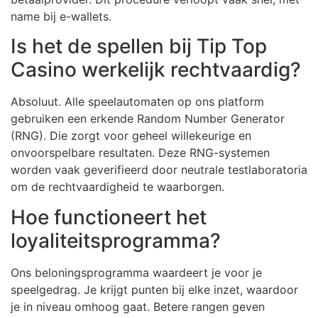
name bij e-wallets.
Is het de spellen bij Tip Top
Casino werkelijk rechtvaardig?
Absoluut. Alle speelautomaten op ons platform
gebruiken een erkende Random Number Generator
(RNG). Die zorgt voor geheel willekeurige en
onvoorspelbare resultaten. Deze RNG-systemen
worden vaak geverifieerd door neutrale testlaboratoria
om de rechtvaardigheid te waarborgen.
Hoe functioneert het
loyaliteitsprogramma?
Ons beloningsprogramma waardeert je voor je
speelgedrag. Je krijgt punten bij elke inzet, waardoor
je in niveau omhoog gaat. Betere rangen geven