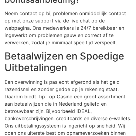
Neem contact op bij problemen onmiddellijk contact
op met onze support via de live chat op de
webpagina. Ons medewerkers is 24/7 bereikbaar en
ingewerkt om problemen gauw en correct af te
verwerken, zodat je minimaal speeltijd verspeelt.
Betaalwijzen en Spoedige
Uitbetalingen
Een overwinning is pas echt afgerond als het geld
razendsnel en zonder gedoe op je rekening staat.
Daarom biedt Tip Top Casino een groot assortiment
aan betaalwijzen die in Nederland geliefd en
betrouwbaar zijn. Bijvoorbeeld iDEAL,
bankoverschrijvingen, creditcards en diverse e-wallets.
Ons uitbetalingssysteem is ingericht op snelheid. Wij
doen ons uiterste best om opnameverzoeken binnen