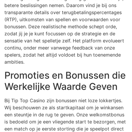
betere beslissingen nemen. Daarom vind je bij ons
transparante details over terugbetalingspercentages
(RTP), uitkomsten van spellen en voorwaarden voor
bonussen. Deze realistische methode schept orde,
zodat jij je je kunt focussen op de strategie en de
sensatie van het spelletje zelf. Het platform evolueert
continu, onder meer vanwege feedback van onze
spelers, zodat het altijd voldoet bij hun toenemende
ambities.
Promoties en Bonussen die
Werkelijke Waarde Geven
Bij Tip Top Casino zijn bonussen niet loze lokkertjes.
Wij beschouwen ze als startkapitaal om je winkansen
een steuntje in de rug te geven. Onze welkomstbonus
is bedoeld om je een vliegende start te bezorgen, met
een match op je eerste storting die je speelpot direct