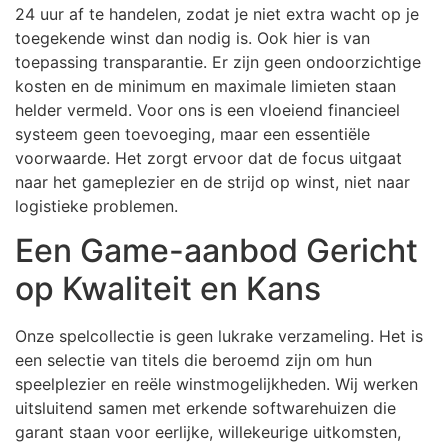
24 uur af te handelen, zodat je niet extra wacht op je
toegekende winst dan nodig is. Ook hier is van
toepassing transparantie. Er zijn geen ondoorzichtige
kosten en de minimum en maximale limieten staan
helder vermeld. Voor ons is een vloeiend financieel
systeem geen toevoeging, maar een essentiële
voorwaarde. Het zorgt ervoor dat de focus uitgaat
naar het gameplezier en de strijd op winst, niet naar
logistieke problemen.
Een Game-aanbod Gericht
op Kwaliteit en Kans
Onze spelcollectie is geen lukrake verzameling. Het is
een selectie van titels die beroemd zijn om hun
speelplezier en reële winstmogelijkheden. Wij werken
uitsluitend samen met erkende softwarehuizen die
garant staan voor eerlijke, willekeurige uitkomsten,