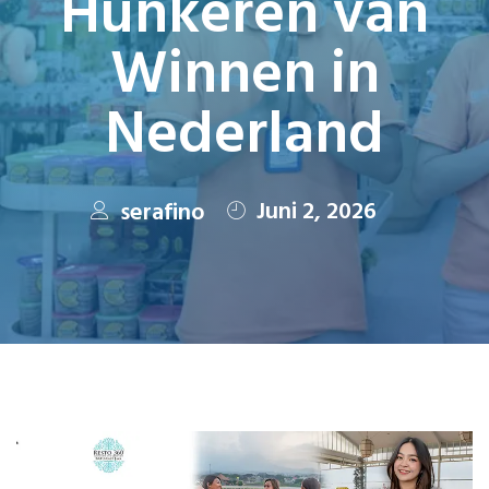
Hunkeren van
Winnen in
Nederland
Juni 2, 2026
serafino