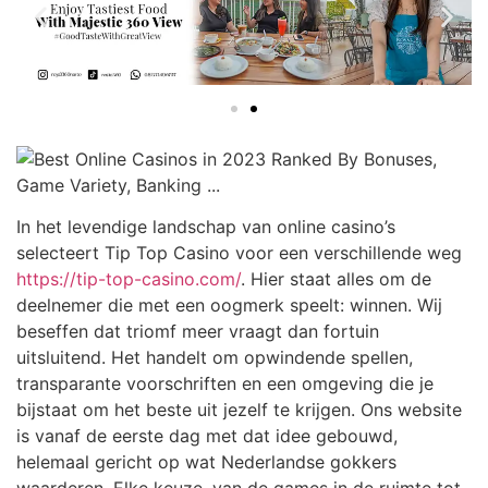
In het levendige landschap van online casino’s
selecteert Tip Top Casino voor een verschillende weg
https://tip-top-casino.com/
. Hier staat alles om de
deelnemer die met een oogmerk speelt: winnen. Wij
beseffen dat triomf meer vraagt dan fortuin
uitsluitend. Het handelt om opwindende spellen,
transparante voorschriften en een omgeving die je
bijstaat om het beste uit jezelf te krijgen. Ons website
is vanaf de eerste dag met dat idee gebouwd,
helemaal gericht op wat Nederlandse gokkers
waarderen. Elke keuze, van de games in de ruimte tot