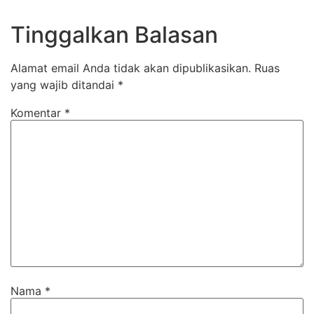
Tinggalkan Balasan
Alamat email Anda tidak akan dipublikasikan.
Ruas
yang wajib ditandai
*
Komentar
*
Nama
*