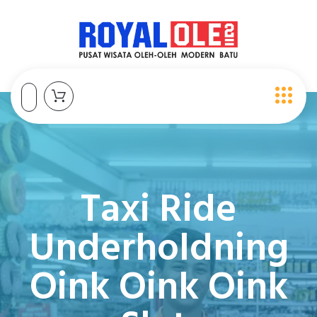
Taxi Ride
Underholdning
Oink Oink Oink