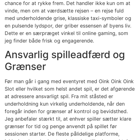
chance for at rykke frem. Det handler ikke kun om at
vinde, men om at værdsætte rejsen – en rejse fuld
med underholdende grise, klassiske taxi-symboler og
en pulsende lydspor, der griber essensen af byens liv.
Dette er en særpræget vinkel til online gaming, som
jeg finder både frisk og engagerende.
Ansvarlig spilleadfærd og
Grænser
Før man går i gang med eventyret med Oink Oink Oink
Slot eller hvilket som helst andet spil, er det afgørende
at adressere ansvarligt spil. Fra mit ståsted er
underholdning kun virkelig underholdende, når den
foregår inden for grænser af kontrol og bevidsthed.
Jeg anbefaler stærkt til, at enhver spiller sætter klare
grænser for tid og penge anvendt på spillet før
sessionen starter. De fleste pålidelige platforme,