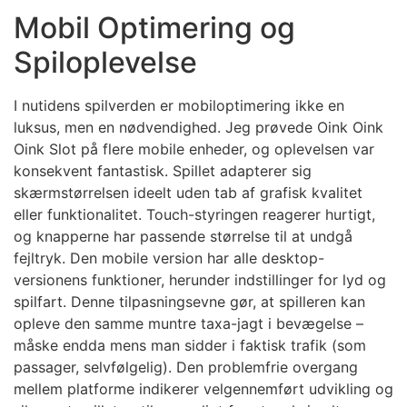
Mobil Optimering og
Spiloplevelse
I nutidens spilverden er mobiloptimering ikke en
luksus, men en nødvendighed. Jeg prøvede Oink Oink
Oink Slot på flere mobile enheder, og oplevelsen var
konsekvent fantastisk. Spillet adapterer sig
skærmstørrelsen ideelt uden tab af grafisk kvalitet
eller funktionalitet. Touch-styringen reagerer hurtigt,
og knapperne har passende størrelse til at undgå
fejltryk. Den mobile version har alle desktop-
versionens funktioner, herunder indstillinger for lyd og
spilfart. Denne tilpasningsevne gør, at spilleren kan
opleve den samme muntre taxa-jagt i bevægelse –
måske endda mens man sidder i faktisk trafik (som
passager, selvfølgelig). Den problemfrie overgang
mellem platforme indikerer velgennemført udvikling og