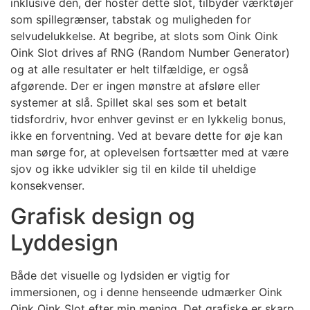
inklusive den, der hoster dette slot, tilbyder værktøjer
som spillegrænser, tabstak og muligheden for
selvudelukkelse. At begribe, at slots som Oink Oink
Oink Slot drives af RNG (Random Number Generator)
og at alle resultater er helt tilfældige, er også
afgørende. Der er ingen mønstre at afsløre eller
systemer at slå. Spillet skal ses som et betalt
tidsfordriv, hvor enhver gevinst er en lykkelig bonus,
ikke en forventning. Ved at bevare dette for øje kan
man sørge for, at oplevelsen fortsætter med at være
sjov og ikke udvikler sig til en kilde til uheldige
konsekvenser.
Grafisk design og
Lyddesign
Både det visuelle og lydsiden er vigtig for
immersionen, og i denne henseende udmærker Oink
Oink Oink Slot efter min mening. Det grafiske er skarp