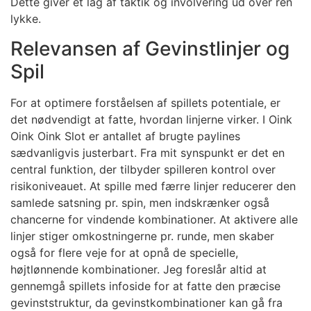
Dette giver et lag af taktik og involvering ud over ren
lykke.
Relevansen af Gevinstlinjer og
Spil
For at optimere forståelsen af spillets potentiale, er
det nødvendigt at fatte, hvordan linjerne virker. I Oink
Oink Oink Slot er antallet af brugte paylines
sædvanligvis justerbart. Fra mit synspunkt er det en
central funktion, der tilbyder spilleren kontrol over
risikoniveauet. At spille med færre linjer reducerer den
samlede satsning pr. spin, men indskrænker også
chancerne for vindende kombinationer. At aktivere alle
linjer stiger omkostningerne pr. runde, men skaber
også for flere veje for at opnå de specielle,
højtlønnende kombinationer. Jeg foreslår altid at
gennemgå spillets infoside for at fatte den præcise
gevinststruktur, da gevinstkombinationer kan gå fra