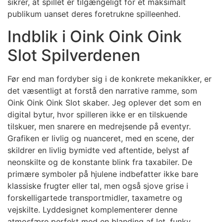
sikrer, at spillet er tilgængeligt for et maksimalt
publikum uanset deres foretrukne spilleenhed.
Indblik i Oink Oink Oink
Slot Spilverdenen
Før end man fordyber sig i de konkrete mekanikker, er
det væsentligt at forstå den narrative ramme, som
Oink Oink Oink Slot skaber. Jeg oplever det som en
digital bytur, hvor spilleren ikke er en tilskuende
tilskuer, men snarere en medrejsende på eventyr.
Grafiken er livlig og nuanceret, med en scene, der
skildrer en livlig bymidte ved aftentide, belyst af
neonskilte og de konstante blink fra taxabiler. De
primære symboler på hjulene indbefatter ikke bare
klassiske frugter eller tal, men også sjove grise i
forskelligartede transportmidler, taxametre og
vejskilte. Lyddesignet komplementerer denne
atmosfære perfekt med en blanding af let, funky