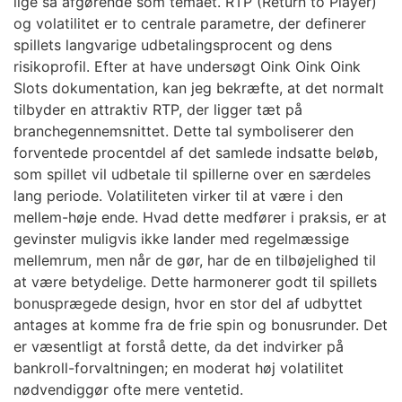
lige så afgørende som temaet. RTP (Return to Player)
og volatilitet er to centrale parametre, der definerer
spillets langvarige udbetalingsprocent og dens
risikoprofil. Efter at have undersøgt Oink Oink Oink
Slots dokumentation, kan jeg bekræfte, at det normalt
tilbyder en attraktiv RTP, der ligger tæt på
branchegennemsnittet. Dette tal symboliserer den
forventede procentdel af det samlede indsatte beløb,
som spillet vil udbetale til spillerne over en særdeles
lang periode. Volatiliteten virker til at være i den
mellem-høje ende. Hvad dette medfører i praksis, er at
gevinster muligvis ikke lander med regelmæssige
mellemrum, men når de gør, har de en tilbøjelighed til
at være betydelige. Dette harmonerer godt til spillets
bonusprægede design, hvor en stor del af udbyttet
antages at komme fra de frie spin og bonusrunder. Det
er væsentligt at forstå dette, da det indvirker på
bankroll-forvaltningen; en moderat høj volatilitet
nødvendiggør ofte mere ventetid.