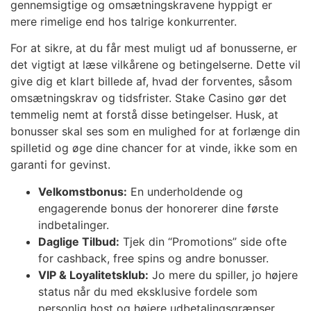
gennemsigtige og omsætningskravene hyppigt er
mere rimelige end hos talrige konkurrenter.
For at sikre, at du får mest muligt ud af bonusserne, er
det vigtigt at læse vilkårene og betingelserne. Dette vil
give dig et klart billede af, hvad der forventes, såsom
omsætningskrav og tidsfrister. Stake Casino gør det
temmelig nemt at forstå disse betingelser. Husk, at
bonusser skal ses som en mulighed for at forlænge din
spilletid og øge dine chancer for at vinde, ikke som en
garanti for gevinst.
Velkomstbonus:
En underholdende og
engagerende bonus der honorerer dine første
indbetalinger.
Daglige Tilbud:
Tjek din “Promotions” side ofte
for cashback, free spins og andre bonusser.
VIP & Loyalitetsklub:
Jo mere du spiller, jo højere
status når du med eksklusive fordele som
personlig host og højere udbetalingsgrænser.