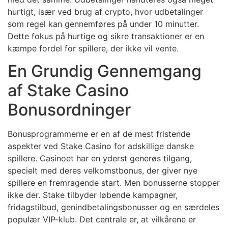
hurtigt, især ved brug af crypto, hvor udbetalinger
som regel kan gennemføres på under 10 minutter.
Dette fokus på hurtige og sikre transaktioner er en
kæmpe fordel for spillere, der ikke vil vente.
En Grundig Gennemgang
af Stake Casino
Bonusordninger
Bonusprogrammerne er en af de mest fristende
aspekter ved Stake Casino for adskillige danske
spillere. Casinoet har en yderst generøs tilgang,
specielt med deres velkomstbonus, der giver nye
spillere en fremragende start. Men bonusserne stopper
ikke der. Stake tilbyder løbende kampagner,
fridagstilbud, genindbetalingsbonusser og en særdeles
populær VIP-klub. Det centrale er, at vilkårene er