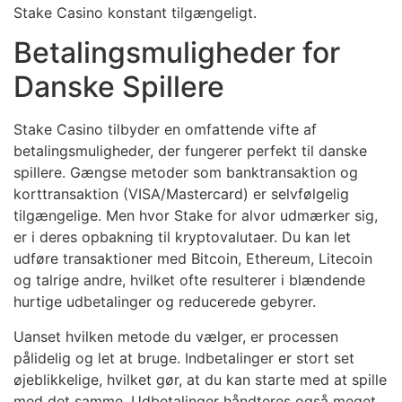
Stake Casino konstant tilgængeligt.
Betalingsmuligheder for
Danske Spillere
Stake Casino tilbyder en omfattende vifte af
betalingsmuligheder, der fungerer perfekt til danske
spillere. Gængse metoder som banktransaktion og
korttransaktion (VISA/Mastercard) er selvfølgelig
tilgængelige. Men hvor Stake for alvor udmærker sig,
er i deres opbakning til kryptovalutaer. Du kan let
udføre transaktioner med Bitcoin, Ethereum, Litecoin
og talrige andre, hvilket ofte resulterer i blændende
hurtige udbetalinger og reducerede gebyrer.
Uanset hvilken metode du vælger, er processen
pålidelig og let at bruge. Indbetalinger er stort set
øjeblikkelige, hvilket gør, at du kan starte med at spille
med det samme. Udbetalinger håndteres også meget