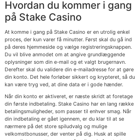
Hvordan du kommer i gang
på Stake Casino
At komme i gang på Stake Casino er en utrolig enkel
proces, der kun varer få minutter. Først skal du gå ind
på deres hjemmeside og vælge registreringsknappen.
Du vil blive anmodet om at angive grundlæggende
oplysninger som din e-mail og et valgt brugernavn.
Derefter skal du validere din e-mailadresse for at gøre
din konto. Det hele forløber sikkert og krypteret, så du
kan være tryg ved, at dine data er i gode hænder.
Når din konto er aktiveret, er næste skridt at foretage
din første indbetaling. Stake Casino har en lang række
betalingsmuligheder, som passer til enhver smag. Når
din indbetaling er gået igennem, er du klar til at se
nærmere på det store spiludvalg og mulige
velkomstbonusser, der venter på dig. Husk at spille