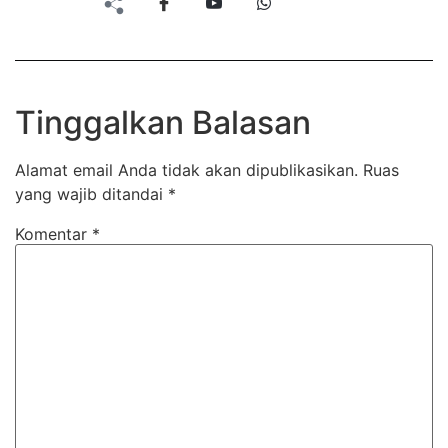
Tinggalkan Balasan
Alamat email Anda tidak akan dipublikasikan.
Ruas
yang wajib ditandai
*
Komentar
*