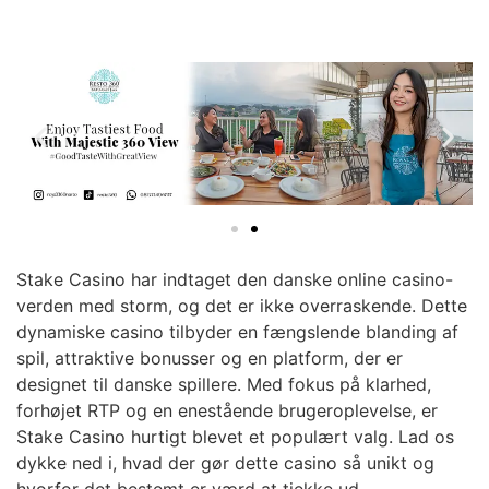
Stake Casino har indtaget den danske online casino-
verden med storm, og det er ikke overraskende. Dette
dynamiske casino tilbyder en fængslende blanding af
spil, attraktive bonusser og en platform, der er
designet til danske spillere. Med fokus på klarhed,
forhøjet RTP og en enestående brugeroplevelse, er
Stake Casino hurtigt blevet et populært valg. Lad os
dykke ned i, hvad der gør dette casino så unikt og
hvorfor det bestemt er værd at tjekke ud.