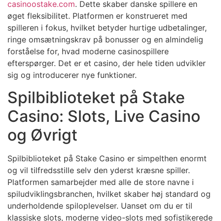
casinoostake.com
. Dette skaber danske spillere en
øget fleksibilitet. Platformen er konstrueret med
spilleren i fokus, hvilket betyder hurtige udbetalinger,
ringe omsætningskrav på bonusser og en almindelig
forståelse for, hvad moderne casinospillere
efterspørger. Det er et casino, der hele tiden udvikler
sig og introducerer nye funktioner.
Spilbiblioteket på Stake
Casino: Slots, Live Casino
og Øvrigt
Spilbiblioteket på Stake Casino er simpelthen enormt
og vil tilfredsstille selv den yderst kræsne spiller.
Platformen samarbejder med alle de store navne i
spiludviklingsbranchen, hvilket skaber høj standard og
underholdende spiloplevelser. Uanset om du er til
klassiske slots, moderne video-slots med sofistikerede