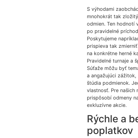
S výhodami zaobchádza
mnohokrát tak zložit
odmien. Ten hodnotí v
po pravidelné prícho
Poskytujeme napríkla
prispieva tak zmierni
na konkrétne herné ka
Pravidelné turnaje a š
Súťaže môžu byť temat
a angažujúci zážitok
štúdia podmienok. Je
vlastnosť. Pre našic
prispôsobí odmeny na
exkluzívne akcie.
Rýchle a b
poplatkov