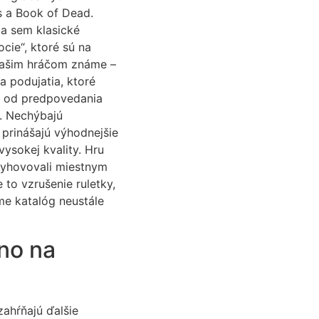
s a Book of Dead.
ia sem klasické
cie“, ktoré sú na
 našim hráčom známe –
a podujatia, ktoré
, od predpovedania
u. Nechýbajú
o prinášajú výhodnejšie
vysokej kvality. Hru
 vyhovovali miestnym
 to vzrušenie ruletky,
me katalóg neustále
no na
ahŕňajú ďalšie