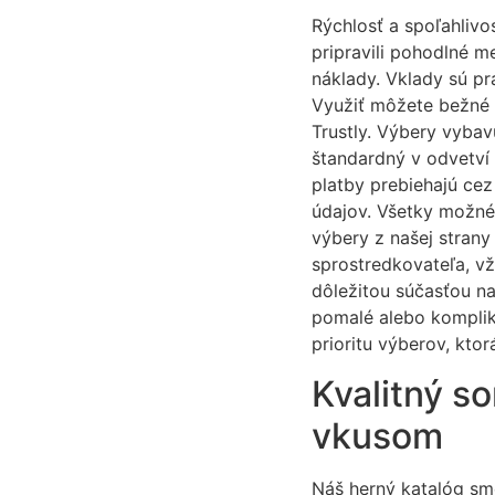
Rýchlosť a spoľahlivo
pripravili pohodlné 
náklady. Vklady sú p
Využiť môžete bežné
Trustly. Výbery vybav
štandardný v odvetví 
platby prebiehajú cez
údajov. Všetky možné
výbery z našej strany
sprostredkovateľa, vž
dôležitou súčasťou na
pomalé alebo komplik
prioritu výberov, ktor
Kvalitný s
vkusom
Náš herný katalóg sme