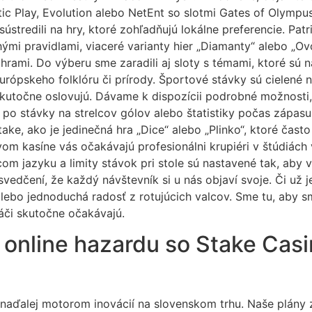
ic Play, Evolution alebo NetEnt so slotmi Gates of Olympu
ústredili na hry, ktoré zohľadňujú lokálne preferencie. Patr
mi pravidlami, viaceré varianty hier „Diamanty“ alebo „Ovo
hrami. Do výberu sme zaradili aj sloty s témami, ktoré sú
urópskeho folklóru či prírody. Športové stávky sú cielené n
kutočne oslovujú. Dávame k dispozícii podrobné možnosti
po stávky na strelcov gólov alebo štatistiky počas zápas
take, ako je jedinečná hra „Dice“ alebo „Plinko“, ktoré čast
om kasíne vás očakávajú profesionálni krupiéri v štúdiách 
m jazyku a limity stávok pri stole sú nastavené tak, aby
edčení, že každý návštevník si u nás objaví svoje. Či už je
alebo jednoduchá radosť z rotujúcich valcov. Sme tu, aby s
ráči skutočne očakávajú.
online hazardu so Stake Casi
naďalej motorom inovácií na slovenskom trhu. Naše plány z