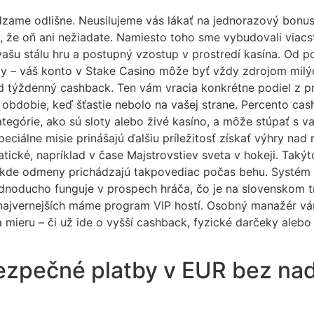
me odlišne. Neusilujeme vás lákať na jednorazový bonus n
ý, že oň ani nežiadate. Namiesto toho sme vybudovali viac
ašu stálu hru a postupný vzostup v prostredí kasína. Od 
dy – váš konto v Stake Casino môže byť vždy zdrojom milý
d týždenný cashback. Ten vám vracia konkrétne podiel z p
ť obdobie, keď šťastie nebolo na vašej strane. Percento ca
tegórie, ako sú sloty alebo živé kasíno, a môže stúpať s va
peciálne misie prinášajú ďalšiu príležitosť získať výhry nad
ické, napríklad v čase Majstrovstiev sveta v hokeji. Taký
, kde odmeny prichádzajú takpovediac počas behu. Systém
dnoducho funguje v prospech hráča, čo je na slovenskom t
h najvernejších máme program VIP hostí. Osobný manažér v
 mieru – či už ide o vyšší cashback, fyzické darčeky aleb
ezpečné platby v EUR bez na