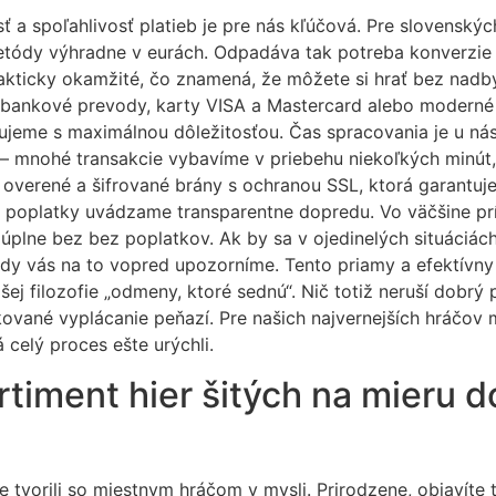
sť a spoľahlivosť platieb je pre nás kľúčová. Pre slovenský
metódy výhradne v eurách. Odpadáva tak potreba konverzie
rakticky okamžité, čo znamená, že môžete si hrať bez nad
 bankové prevody, karty VISA a Mastercard alebo modern
ujeme s maximálnou dôležitosťou. Čas spracovania je u nás
– mnohé transakcie vybavíme v priebehu niekoľkých minút,
 overené a šifrované brány s ochranou SSL, ktorá garantuj
 poplatky uvádzame transparentne dopredu. Vo väčšine prí
 úplne bez bez poplatkov. Ak by sa v ojedinelých situáciác
dy vás na to vopred upozorníme. Tento priamy a efektívny 
šej filozofie „odmeny, ktoré sednú“. Nič totiž neruší dobrý 
ované vyplácanie peňazí. Pre našich najvernejších hráčov 
á celý proces ešte urýchli.
ortiment hier šitých na mieru
 tvorili so miestnym hráčom v mysli. Prirodzene, objavíte 