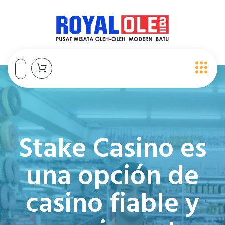
Stake Casino es
una opción de
casino fiable y