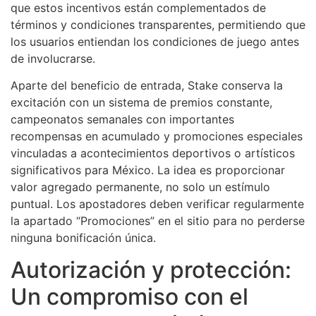
que estos incentivos están complementados de
términos y condiciones transparentes, permitiendo que
los usuarios entiendan los condiciones de juego antes
de involucrarse.
Aparte del beneficio de entrada, Stake conserva la
excitación con un sistema de premios constante,
campeonatos semanales con importantes
recompensas en acumulado y promociones especiales
vinculadas a acontecimientos deportivos o artísticos
significativos para México. La idea es proporcionar
valor agregado permanente, no solo un estímulo
puntual. Los apostadores deben verificar regularmente
la apartado “Promociones” en el sitio para no perderse
ninguna bonificación única.
Autorización y protección:
Un compromiso con el