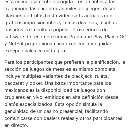
está minuciosamente escogida. Los amantes a las
tragamonedas encontrarán miles de juegos, desde
clásicos de frutas hasta video slots actuales con
gráficos impresionantes y temas diversos, muchos
basados en la cultura popular. Proveedores de
software de renombre como Pragmatic Play, Play’n GO
y NetEnt proporcionan una excelencia y equidad
excepcionales en cada giro.
Para los participantes que prefieren la planificación, la
sección de juegos de mesa es asimismo completa.
Incluye múltiples variantes de blackjack, ruleta,
baccarat y póker. Una baza importante para los
mexicanos es la disponibilidad de juegos con
crupieres en vivo, emitidos en alta definición desde
platós especializados. Esta opción simula la
genuinidad de un casino presencial, facilitando
comunicarse con dealers reales y otros participantes
en directo.