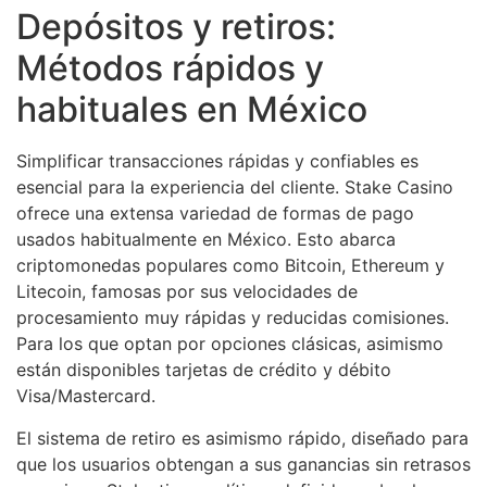
Depósitos y retiros:
Métodos rápidos y
habituales en México
Simplificar transacciones rápidas y confiables es
esencial para la experiencia del cliente. Stake Casino
ofrece una extensa variedad de formas de pago
usados habitualmente en México. Esto abarca
criptomonedas populares como Bitcoin, Ethereum y
Litecoin, famosas por sus velocidades de
procesamiento muy rápidas y reducidas comisiones.
Para los que optan por opciones clásicas, asimismo
están disponibles tarjetas de crédito y débito
Visa/Mastercard.
El sistema de retiro es asimismo rápido, diseñado para
que los usuarios obtengan a sus ganancias sin retrasos