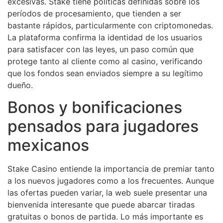
excesivas. Stake tiene políticas definidas sobre los
períodos de procesamiento, que tienden a ser
bastante rápidos, particularmente con criptomonedas.
La plataforma confirma la identidad de los usuarios
para satisfacer con las leyes, un paso común que
protege tanto al cliente como al casino, verificando
que los fondos sean enviados siempre a su legítimo
dueño.
Bonos y bonificaciones
pensados para jugadores
mexicanos
Stake Casino entiende la importancia de premiar tanto
a los nuevos jugadores como a los frecuentes. Aunque
las ofertas pueden variar, la web suele presentar una
bienvenida interesante que puede abarcar tiradas
gratuitas o bonos de partida. Lo más importante es