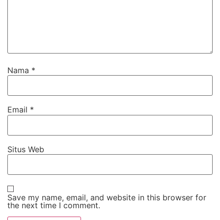
Nama
*
Email
*
Situs Web
Save my name, email, and website in this browser for
the next time I comment.