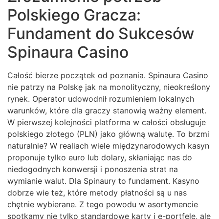
Polskiego Gracza:
Fundament do Sukcesów
Spinaura Casino
Całość bierze początek od poznania. Spinaura Casino
nie patrzy na Polskę jak na monolityczny, nieokreślony
rynek. Operator udowodnił rozumieniem lokalnych
warunków, które dla graczy stanowią ważny element.
W pierwszej kolejności platforma w całości obsługuje
polskiego złotego (PLN) jako główną walutę. To brzmi
naturalnie? W realiach wiele międzynarodowych kasyn
proponuje tylko euro lub dolary, skłaniając nas do
niedogodnych konwersji i ponoszenia strat na
wymianie walut. Dla Spinaury to fundament. Kasyno
dobrze wie też, które metody płatności są u nas
chętnie wybierane. Z tego powodu w asortymencie
spotkamy nie tylko standardowe karty i e-portfele, ale