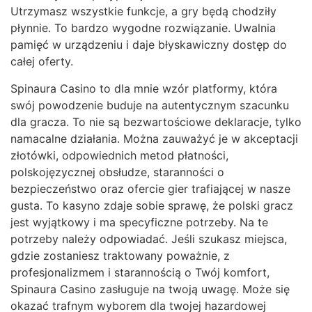
Utrzymasz wszystkie funkcje, a gry będą chodziły
płynnie. To bardzo wygodne rozwiązanie. Uwalnia
pamięć w urządzeniu i daje błyskawiczny dostęp do
całej oferty.
Spinaura Casino to dla mnie wzór platformy, która
swój powodzenie buduje na autentycznym szacunku
dla gracza. To nie są bezwartościowe deklaracje, tylko
namacalne działania. Można zauważyć je w akceptacji
złotówki, odpowiednich metod płatności,
polskojęzycznej obsłudze, staranności o
bezpieczeństwo oraz ofercie gier trafiającej w nasze
gusta. To kasyno zdaje sobie sprawę, że polski gracz
jest wyjątkowy i ma specyficzne potrzeby. Na te
potrzeby należy odpowiadać. Jeśli szukasz miejsca,
gdzie zostaniesz traktowany poważnie, z
profesjonalizmem i starannością o Twój komfort,
Spinaura Casino zasługuje na twoją uwagę. Może się
okazać trafnym wyborem dla twojej hazardowej