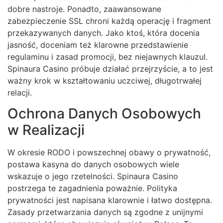
dobre nastroje. Ponadto, zaawansowane
zabezpieczenie SSL chroni każdą operację i fragment
przekazywanych danych. Jako ktoś, która docenia
jasność, doceniam też klarowne przedstawienie
regulaminu i zasad promocji, bez niejawnych klauzul.
Spinaura Casino próbuje działać przejrzyście, a to jest
ważny krok w kształtowaniu uczciwej, długotrwałej
relacji.
Ochrona Danych Osobowych
w Realizacji
W okresie RODO i powszechnej obawy o prywatność,
postawa kasyna do danych osobowych wiele
wskazuje o jego rzetelności. Spinaura Casino
postrzega te zagadnienia poważnie. Polityka
prywatności jest napisana klarownie i łatwo dostępna.
Zasady przetwarzania danych są zgodne z unijnymi