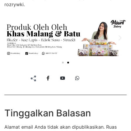
rozrywki.
Tinggalkan Balasan
Alamat email Anda tidak akan dipublikasikan.
Ruas