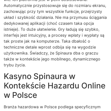
Automatycznie przystosowuje się do rozmiaru ekranu,
zachowując przy tym wszystkie funkcje, przejrzysty
układ i szybkość działania. Nie ma przymusu ściągania
dedykowanej aplikacji (choć czasem taka opcja
istnieje). To duże ułatwienie. Gry ładują się szybko,
interfejs jest intuicyjny, a procesy wpłaty i wypłaty są
tak proste jak na komputerze. Taka dbałość o
techniczne detale wprost odbija się na wygodzie
użytkownika. Świadczy, że Spinaura dba o graczu
także w kontekście jego mobilnego, dynamicznego
trybu życia.
Kasyno Spinaura w
Kontekście Hazardu Online
w Polsce
Branża hazardowa w Polsce podlega specyficznym