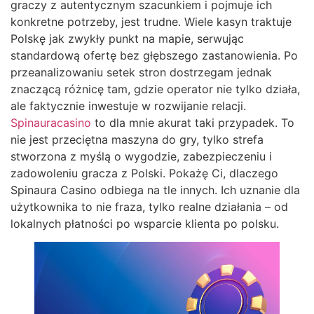
graczy z autentycznym szacunkiem i pojmuje ich
konkretne potrzeby, jest trudne. Wiele kasyn traktuje
Polskę jak zwykły punkt na mapie, serwując
standardową ofertę bez głębszego zastanowienia. Po
przeanalizowaniu setek stron dostrzegam jednak
znaczącą różnicę tam, gdzie operator nie tylko działa,
ale faktycznie inwestuje w rozwijanie relacji.
Spinauracasino
to dla mnie akurat taki przypadek. To
nie jest przeciętna maszyna do gry, tylko strefa
stworzona z myślą o wygodzie, zabezpieczeniu i
zadowoleniu gracza z Polski. Pokażę Ci, dlaczego
Spinaura Casino odbiega na tle innych. Ich uznanie dla
użytkownika to nie fraza, tylko realne działania – od
lokalnych płatności po wsparcie klienta po polsku.