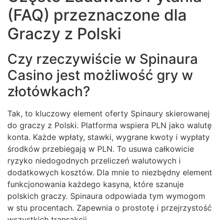
(FAQ) przeznaczone dla
Graczy z Polski
Czy rzeczywiście w Spinaura
Casino jest możliwość gry w
złotówkach?
Tak, to kluczowy element oferty Spinaury skierowanej
do graczy z Polski. Platforma wspiera PLN jako walutę
konta. Każde wpłaty, stawki, wygrane kwoty i wypłaty
środków przebiegają w PLN. To usuwa całkowicie
ryzyko niedogodnych przeliczeń walutowych i
dodatkowych kosztów. Dla mnie to niezbędny element
funkcjonowania każdego kasyna, które szanuje
polskich graczy. Spinaura odpowiada tym wymogom
w stu procentach. Zapewnia o prostotę i przejrzystość
wszystkich transakcji.