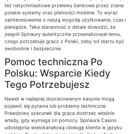
też natychmiastowe przelewy bankowe przez znane
polskie systemy oraz płatności mobilne. To wyraz
zainteresowania o naszą wygodę użytkowania, czas i
pieniądze. Taka staranność o detale dowodzi, że
zespół Spinaury autentycznie przeanalizował temu,
czego potrzebuje gracz z Polski, żeby od startu być
swobodnie i bezpiecznie.
Pomoc techniczna Po
Polsku: Wsparcie Kiedy
Tego Potrzebujesz
Nawet w najlepiej dopracowanym kasynie mogą
pojawić się pytania lub problemy techniczne.
Prawdziwy szacunek dla graca dostrzec właśnie
wtedy, gdy wymaga on pomocy. Spinaura Casino
udostępnia wielokanałową obsługę klienta w języku