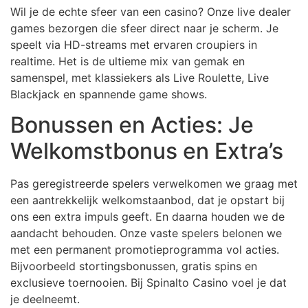
Wil je de echte sfeer van een casino? Onze live dealer
games bezorgen die sfeer direct naar je scherm. Je
speelt via HD-streams met ervaren croupiers in
realtime. Het is de ultieme mix van gemak en
samenspel, met klassiekers als Live Roulette, Live
Blackjack en spannende game shows.
Bonussen en Acties: Je
Welkomstbonus en Extra’s
Pas geregistreerde spelers verwelkomen we graag met
een aantrekkelijk welkomstaanbod, dat je opstart bij
ons een extra impuls geeft. En daarna houden we de
aandacht behouden. Onze vaste spelers belonen we
met een permanent promotieprogramma vol acties.
Bijvoorbeeld stortingsbonussen, gratis spins en
exclusieve toernooien. Bij Spinalto Casino voel je dat
je deelneemt.