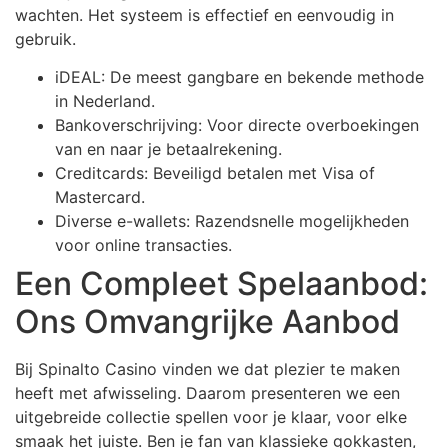
wachten. Het systeem is effectief en eenvoudig in
gebruik.
iDEAL: De meest gangbare en bekende methode
in Nederland.
Bankoverschrijving: Voor directe overboekingen
van en naar je betaalrekening.
Creditcards: Beveiligd betalen met Visa of
Mastercard.
Diverse e-wallets: Razendsnelle mogelijkheden
voor online transacties.
Een Compleet Spelaanbod:
Ons Omvangrijke Aanbod
Bij Spinalto Casino vinden we dat plezier te maken
heeft met afwisseling. Daarom presenteren we een
uitgebreide collectie spellen voor je klaar, voor elke
smaak het juiste. Ben je fan van klassieke gokkasten,