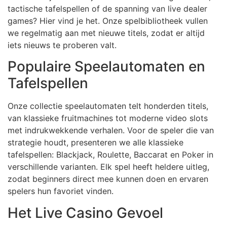
tactische tafelspellen of de spanning van live dealer
games? Hier vind je het. Onze spelbibliotheek vullen
we regelmatig aan met nieuwe titels, zodat er altijd
iets nieuws te proberen valt.
Populaire Speelautomaten en
Tafelspellen
Onze collectie speelautomaten telt honderden titels,
van klassieke fruitmachines tot moderne video slots
met indrukwekkende verhalen. Voor de speler die van
strategie houdt, presenteren we alle klassieke
tafelspellen: Blackjack, Roulette, Baccarat en Poker in
verschillende varianten. Elk spel heeft heldere uitleg,
zodat beginners direct mee kunnen doen en ervaren
spelers hun favoriet vinden.
Het Live Casino Gevoel