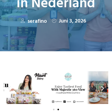
in Nederland
Juni 3, 2026
serafino