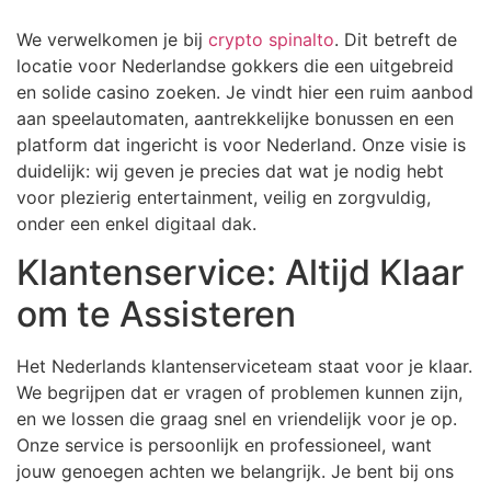
We verwelkomen je bij
crypto spinalto
. Dit betreft de
locatie voor Nederlandse gokkers die een uitgebreid
en solide casino zoeken. Je vindt hier een ruim aanbod
aan speelautomaten, aantrekkelijke bonussen en een
platform dat ingericht is voor Nederland. Onze visie is
duidelijk: wij geven je precies dat wat je nodig hebt
voor plezierig entertainment, veilig en zorgvuldig,
onder een enkel digitaal dak.
Klantenservice: Altijd Klaar
om te Assisteren
Het Nederlands klantenserviceteam staat voor je klaar.
We begrijpen dat er vragen of problemen kunnen zijn,
en we lossen die graag snel en vriendelijk voor je op.
Onze service is persoonlijk en professioneel, want
jouw genoegen achten we belangrijk. Je bent bij ons