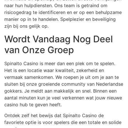
naar hun hulpdiensten. Ons team is getraind om
risicogedrag te identificeren en er op een behulpzame
manier op in te handelen. Spelplezier en beveiliging
zijn bij ons gelijk op.
Wordt Vandaag Nog Deel
van Onze Groep
Spinalto Casino is meer dan een plek om te spelen.
Het is een locatie waar kwaliteit, zekerheid en
vermaak samenkomen. We roepen je uit om je aan te
sluiten bij onze groeiende community van Nederlandse
gokkers. Je meldt aan makkelijk en snel. Binnen een
aantal minuten kun je veel verkennen wat jouw nieuwe
casino hub te geven heeft.
Ontdek zelf het bewijs dat Spinalto Casino de
favoriete optie is voor spelers die een totale en solide