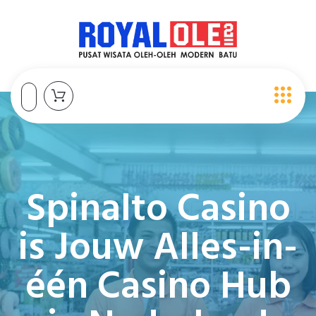
Spinalto Casino
is Jouw Alles-in-
één Casino Hub