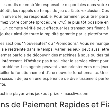
ez les outils de contrôle responsable disponibles dans votre
dépôt, les rappels de temps de jeu ou l’auto-exclusion. Ces
n envers le jeu responsable. Pour terminer, pour tirer part
firmez votre compte (procédure KYC) le plus tôt possible en 
n compte vérifié peut effectuer les transactions financiè
ouirez ainsi de toute la rapidité garantie par la plateforme.
es sections “Nouveautés” ou “Promotions”. Vous ne manque
ale restreinte dans le temps. Varier les jeux peut aussi être
permet parfois de découvrir des machines à sous ou des ta
 intéressant. N’hésitez pas à solliciter le service client pou
problème. Les agents peuvent vous orienter vers des jeux
iller le fonctionnement d’une nouvelle fonctionnalité. Une 
 session de jeu en une expérience de divertissement perfe
nte.
ons de Paiement Rapides et Fi