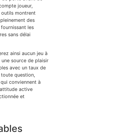
 compte joueur,
 outils montrent
i pleinement des
fournissant les
res sans délai
rez ainsi aucun jeu à
 une source de plaisir
bles avec un taux de
r toute question,
 qui conviennent à
attitude active
ctionnée et
ables