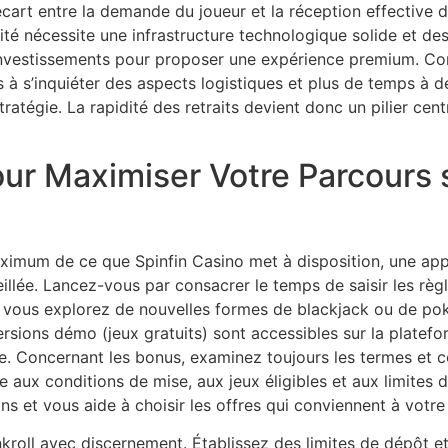
écart entre la demande du joueur et la réception effective 
ité nécessite une infrastructure technologique solide et de
investissements pour proposer une expérience premium. Co
à s’inquiéter des aspects logistiques et plus de temps à d
tratégie. La rapidité des retraits devient donc un pilier cent
ur Maximiser Votre Parcours s
aximum de ce que Spinfin Casino met à disposition, une ap
illée. Lancez-vous par consacrer le temps de saisir les règ
si vous explorez de nouvelles formes de blackjack ou de p
ersions démo (jeux gratuits) sont accessibles sur la platef
que. Concernant les bonus, examinez toujours les termes et 
 aux conditions de mise, aux jeux éligibles et aux limites de
 et vous aide à choisir les offres qui conviennent à votre 
kroll avec discernement. Établissez des limites de dépôt e