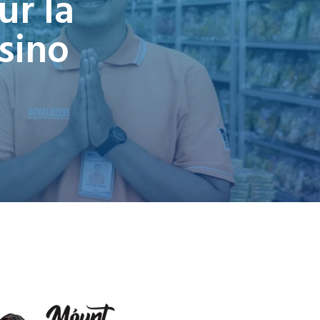
r la
sino