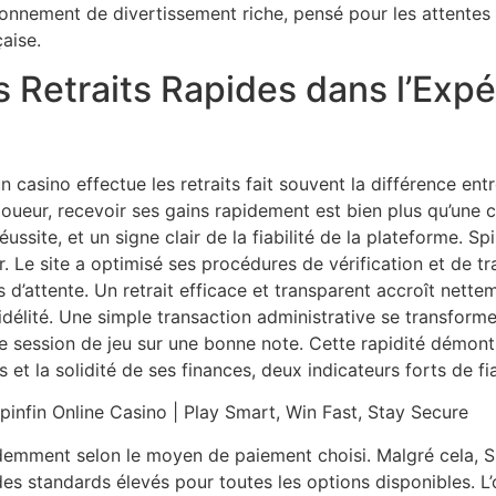
onnement de divertissement riche, pensé pour les attentes e
aise.
s Retraits Rapides dans l’Exp
un casino effectue les retraits fait souvent la différence en
 joueur, recevoir ses gains rapidement est bien plus qu’une 
ussite, et un signe clair de la fiabilité de la plateforme. Sp
. Le site a optimisé ses procédures de vérification et de tr
d’attente. Un retrait efficace et transparent accroît nettem
 fidélité. Une simple transaction administrative se transfo
ne session de jeu sur une bonne note. Cette rapidité démont
 et la solidité de ses finances, deux indicateurs forts de fia
idemment selon le moyen de paiement choisi. Malgré cela, S
des standards élevés pour toutes les options disponibles. L’o