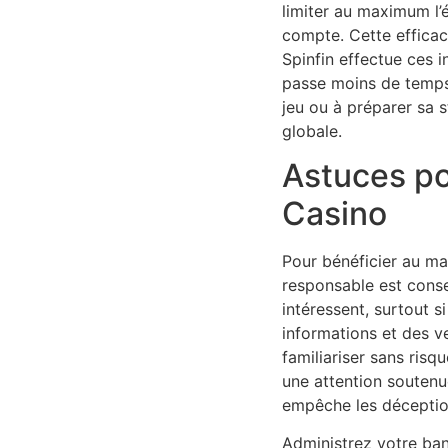
limiter au maximum l’
compte. Cette efficac
Spinfin effectue ces 
passe moins de temps 
jeu ou à préparer sa s
globale.
Astuces po
Casino
Pour bénéficier au m
responsable est conse
intéressent, surtout 
informations et des v
familiariser sans ris
une attention soutenue
empêche les déceptions
Administrez votre ban