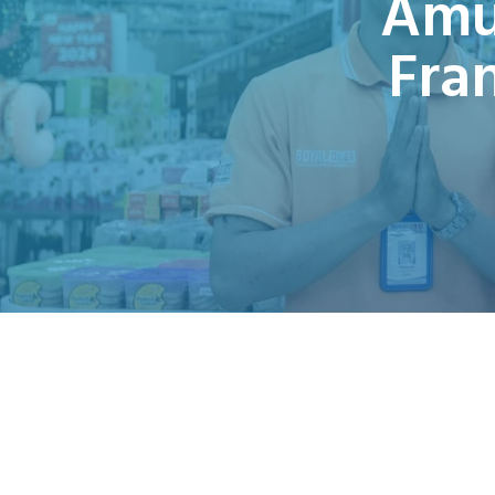
Amu
Fra