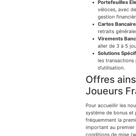
Portefeuilles Él
véloces, avec des
gestion financiè
Cartes Bancair
retraits générale
Virements Banc
aller de 3 à 5 j
Solutions Spéci
les transactions
d’utilisation.
Offres ain
Joueurs Fr
Pour accueillir les no
système de bonus et p
fréquemment la premiè
important au premier d
conditions de mise (w