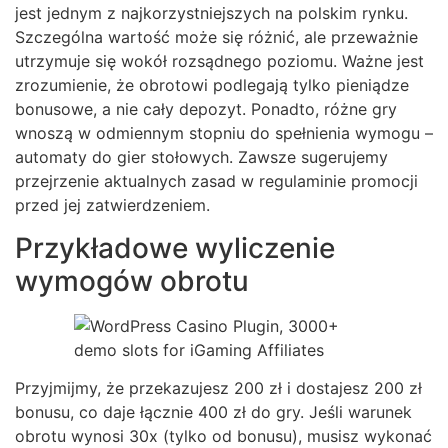
jest jednym z najkorzystniejszych na polskim rynku.
Szczególna wartość może się różnić, ale przeważnie
utrzymuje się wokół rozsądnego poziomu. Ważne jest
zrozumienie, że obrotowi podlegają tylko pieniądze
bonusowe, a nie cały depozyt. Ponadto, różne gry
wnoszą w odmiennym stopniu do spełnienia wymogu –
automaty do gier stołowych. Zawsze sugerujemy
przejrzenie aktualnych zasad w regulaminie promocji
przed jej zatwierdzeniem.
Przykładowe wyliczenie
wymogów obrotu
Przyjmijmy, że przekazujesz 200 zł i dostajesz 200 zł
bonusu, co daje łącznie 400 zł do gry. Jeśli warunek
obrotu wynosi 30x (tylko od bonusu), musisz wykonać