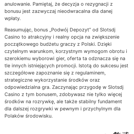
anulowanie. Pamiętaj, że decyzja o rezygnacji z
bonusu jest zazwyczaj nieodwracalna dla danej
wpłaty.
Reasumując, bonus „Podwój Depozyt” od Slotsdj
Casino to atrakcyjny i realny opcja na zwiększenie
początkowego budżetu graczy z Polski. Dzięki
czytelnym warunkom, korzystnym wymogom obrotu i
szerokiemu wyborowi gier, oferta ta odznacza się na
tle innych istniejących promocji. Istotą do sukcesu jest
szczegółowe zapoznanie się z regulaminem,
strategiczne wykorzystanie środków oraz
odpowiedzialna gra. Zaczynając przygodę w Slotsdj
Casino z tym bonusem, zdobywasz nie tylko więcej
środków na rozrywkę, ale także stabilny fundament
dla dalszej rozgrywki w pewnym i przychylnym dla
Polaków środowisku.