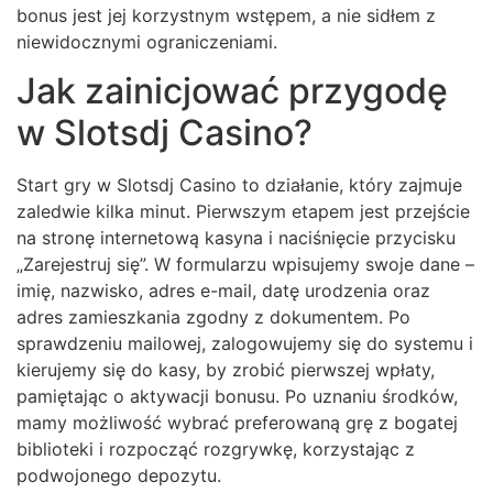
bonus jest jej korzystnym wstępem, a nie sidłem z
niewidocznymi ograniczeniami.
Jak zainicjować przygodę
w Slotsdj Casino?
Start gry w Slotsdj Casino to działanie, który zajmuje
zaledwie kilka minut. Pierwszym etapem jest przejście
na stronę internetową kasyna i naciśnięcie przycisku
„Zarejestruj się”. W formularzu wpisujemy swoje dane –
imię, nazwisko, adres e-mail, datę urodzenia oraz
adres zamieszkania zgodny z dokumentem. Po
sprawdzeniu mailowej, zalogowujemy się do systemu i
kierujemy się do kasy, by zrobić pierwszej wpłaty,
pamiętając o aktywacji bonusu. Po uznaniu środków,
mamy możliwość wybrać preferowaną grę z bogatej
biblioteki i rozpocząć rozgrywkę, korzystając z
podwojonego depozytu.