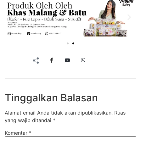
Tinggalkan Balasan
Alamat email Anda tidak akan dipublikasikan.
Ruas
yang wajib ditandai
*
Komentar
*