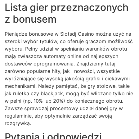
Lista gier przeznaczonych
z bonusem
Pieniądze bonusowe w Slotsdj Casino można użyć na
szeroki wybór tytułów, co oferuje graczom możliwość
wyboru. Pełny udział w spełnianiu warunków obrotu
mają zwłaszcza automaty online od najlepszych
dostawców oprogramowania. Znajdziemy tutaj
zarówno popularne hity, jak i nowości, wszystkie
wyróżniające się wysoką jakością grafiki i ciekawymi
mechanikami. Należy pamiętać, że gry stołowe, takie
jak ruletka czy blackjack, mogą być wliczane tylko nie
w pełni (np. 10% lub 20%) do koniecznego obrotu.
Zawsze sprawdzaj procentowy udział danej gry w
regulaminie, aby optymalnie zarządzać swoją
rozgrywką.
Pytania i odpowiedzi