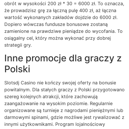
obrót w wysokości 200 zł * 30 = 6000 zł. To oznacza,
że prowadzisz grę za łączną pulę 400 zł, aż łączna
wartość wykonanych zakładów dojdzie do 6000 zł.
Dopiero wówczas fundusze bonusowe zostaną
zamienione na prawdziwe pieniądze do wycofania. To
osiągalny cel, który można wykonać przy dobrej
strategii gry.
Inne promocje dla graczy z
Polski
Slotsdj Casino nie kończy swojej oferty na bonusie
powitalnym. Dla stałych graczy z Polski przygotowano
szereg kolejnych atrakcji, które zachowują
zaangażowanie na wysokim poziomie. Regularnie
organizowane są turnieje z nagrodami pieniężnymi lub
darmowymi spinami, gdzie możliwe jest rywalizować z
innymi użytkownikami. Program lojalnościowy