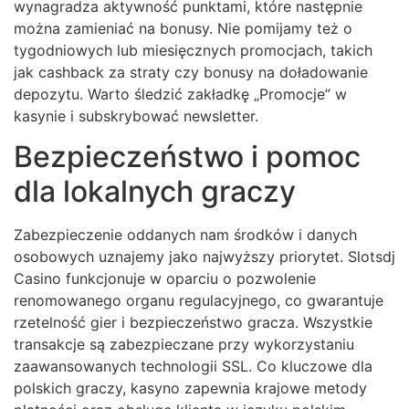
wynagradza aktywność punktami, które następnie
można zamieniać na bonusy. Nie pomijamy też o
tygodniowych lub miesięcznych promocjach, takich
jak cashback za straty czy bonusy na doładowanie
depozytu. Warto śledzić zakładkę „Promocje” w
kasynie i subskrybować newsletter.
Bezpieczeństwo i pomoc
dla lokalnych graczy
Zabezpieczenie oddanych nam środków i danych
osobowych uznajemy jako najwyższy priorytet. Slotsdj
Casino funkcjonuje w oparciu o pozwolenie
renomowanego organu regulacyjnego, co gwarantuje
rzetelność gier i bezpieczeństwo gracza. Wszystkie
transakcje są zabezpieczane przy wykorzystaniu
zaawansowanych technologii SSL. Co kluczowe dla
polskich graczy, kasyno zapewnia krajowe metody