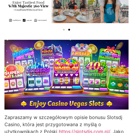
Zapraszamy w szczegółowym opisie bonusu Slotsdj
Casino, która jest przygotowana z myślą o
użytkownikach z Polski
https://slotsdjs.com.pl/
. Jako