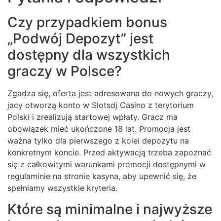
Czy przypadkiem bonus
„Podwój Depozyt” jest
dostępny dla wszystkich
graczy w Polsce?
Zgadza się, oferta jest adresowana do nowych graczy,
jacy otworzą konto w Slotsdj Casino z terytorium
Polski i zrealizują startowej wpłaty. Gracz ma
obowiązek mieć ukończone 18 lat. Promocja jest
ważna tylko dla pierwszego z kolei depozytu na
konkretnym koncie. Przed aktywacją trzeba zapoznać
się z całkowitymi warunkami promocji dostępnymi w
regulaminie na stronie kasyna, aby upewnić się, że
spełniamy wszystkie kryteria.
Które są minimalne i najwyższe