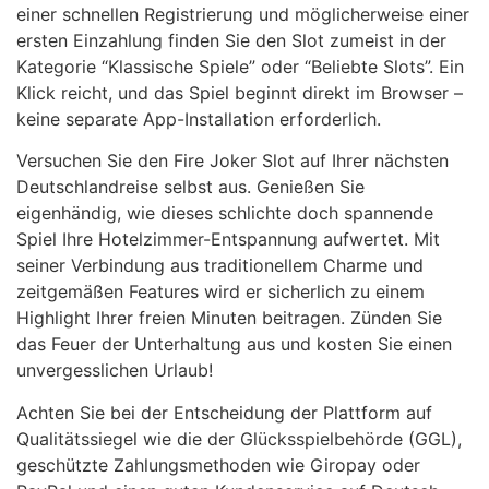
einer schnellen Registrierung und möglicherweise einer
ersten Einzahlung finden Sie den Slot zumeist in der
Kategorie “Klassische Spiele” oder “Beliebte Slots”. Ein
Klick reicht, und das Spiel beginnt direkt im Browser –
keine separate App-Installation erforderlich.
Versuchen Sie den Fire Joker Slot auf Ihrer nächsten
Deutschlandreise selbst aus. Genießen Sie
eigenhändig, wie dieses schlichte doch spannende
Spiel Ihre Hotelzimmer-Entspannung aufwertet. Mit
seiner Verbindung aus traditionellem Charme und
zeitgemäßen Features wird er sicherlich zu einem
Highlight Ihrer freien Minuten beitragen. Zünden Sie
das Feuer der Unterhaltung aus und kosten Sie einen
unvergesslichen Urlaub!
Achten Sie bei der Entscheidung der Plattform auf
Qualitätssiegel wie die der Glücksspielbehörde (GGL),
geschützte Zahlungsmethoden wie Giropay oder