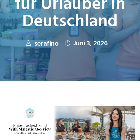
für Urlauber in
Deutschland
Juni 3, 2026
serafino