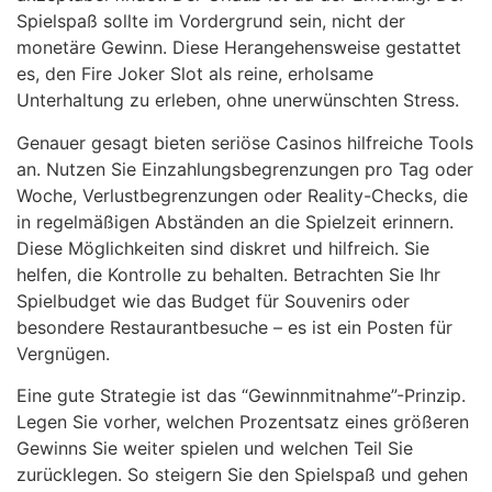
Spielspaß sollte im Vordergrund sein, nicht der
monetäre Gewinn. Diese Herangehensweise gestattet
es, den Fire Joker Slot als reine, erholsame
Unterhaltung zu erleben, ohne unerwünschten Stress.
Genauer gesagt bieten seriöse Casinos hilfreiche Tools
an. Nutzen Sie Einzahlungsbegrenzungen pro Tag oder
Woche, Verlustbegrenzungen oder Reality-Checks, die
in regelmäßigen Abständen an die Spielzeit erinnern.
Diese Möglichkeiten sind diskret und hilfreich. Sie
helfen, die Kontrolle zu behalten. Betrachten Sie Ihr
Spielbudget wie das Budget für Souvenirs oder
besondere Restaurantbesuche – es ist ein Posten für
Vergnügen.
Eine gute Strategie ist das “Gewinnmitnahme”-Prinzip.
Legen Sie vorher, welchen Prozentsatz eines größeren
Gewinns Sie weiter spielen und welchen Teil Sie
zurücklegen. So steigern Sie den Spielspaß und gehen