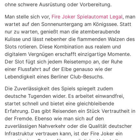
ohne schwere Ausrüstung oder Vorbereitung.
Man stelle sich vor,
Fire Joker Spielautomat Legal
, man
wartet auf den Sonnenuntergang am Königssee. Statt
nur zu warten, genießt man die atemberaubende
Kulisse und lässt nebenher die flammenden Walzen des
Slots rotieren. Diese Kombination aus realem und
digitalem Vergnügen erschafft einzigartige Momente.
Der Slot fügt sich jedem Reisetempo an, der Ruhe
einer Flussfahrt auf der Elbe genauso wie der
Lebendigkeit eines Berliner Club-Besuchs.
Die Zuverlässigkeit des Spiels spiegelt zudem
deutsche Tugenden wider. Es arbeitet einwandfrei,
startet schnell und bietet eine gleichbleibende
Erfahrung. Das gibt Reisenden ein Stück Vertrautheit in
der Fremde. Ebenso wie man sich auf den
zuverlässigen Nahverkehr oder die Qualität deutscher
Infrastruktur vertrauen kann, ist der Fire Joker ein