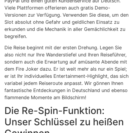
PayPal und einen guten Kundenservice auf Deutsch.
Viele Plattformen offerieren auch gratis Demo-
Versionen zur Verfügung. Verwenden Sie diese, um den
Slot absolut ohne Gefahr und geldlichen Einsatz zu
erkunden und die Mechanik in aller Gemächlichkeit zu
begreifen.
Die Reise beginnt mit der ersten Drehung. Legen Sie
also nicht nur Ihre Wanderstiefel und Ihren Reiseführer,
sondern auch die Erwartung auf amüsante Abende mit
dem Fire Joker dazu. Er ist weit mehr als nur ein Spiel;
er ist Ihr individuelles Entertainment-Highlight, das sich
variabel jedem Reiseroute anpasst. Wir gönnen Ihnen
fantastische Entdeckungen in Deutschland und ebenso
flammende Momente am Bildschirm!
Die Re-Spin-Funktion:
Unser Schlüssel zu heißen