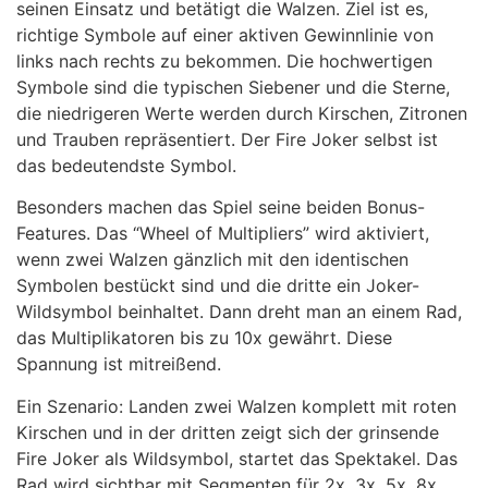
seinen Einsatz und betätigt die Walzen. Ziel ist es,
richtige Symbole auf einer aktiven Gewinnlinie von
links nach rechts zu bekommen. Die hochwertigen
Symbole sind die typischen Siebener und die Sterne,
die niedrigeren Werte werden durch Kirschen, Zitronen
und Trauben repräsentiert. Der Fire Joker selbst ist
das bedeutendste Symbol.
Besonders machen das Spiel seine beiden Bonus-
Features. Das “Wheel of Multipliers” wird aktiviert,
wenn zwei Walzen gänzlich mit den identischen
Symbolen bestückt sind und die dritte ein Joker-
Wildsymbol beinhaltet. Dann dreht man an einem Rad,
das Multiplikatoren bis zu 10x gewährt. Diese
Spannung ist mitreißend.
Ein Szenario: Landen zwei Walzen komplett mit roten
Kirschen und in der dritten zeigt sich der grinsende
Fire Joker als Wildsymbol, startet das Spektakel. Das
Rad wird sichtbar mit Segmenten für 2x, 3x, 5x, 8x