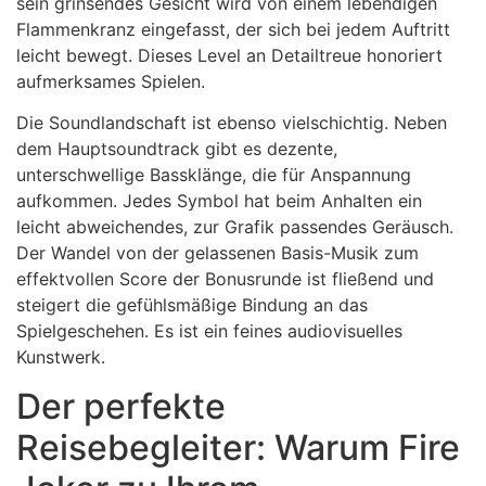
sein grinsendes Gesicht wird von einem lebendigen
Flammenkranz eingefasst, der sich bei jedem Auftritt
leicht bewegt. Dieses Level an Detailtreue honoriert
aufmerksames Spielen.
Die Soundlandschaft ist ebenso vielschichtig. Neben
dem Hauptsoundtrack gibt es dezente,
unterschwellige Bassklänge, die für Anspannung
aufkommen. Jedes Symbol hat beim Anhalten ein
leicht abweichendes, zur Grafik passendes Geräusch.
Der Wandel von der gelassenen Basis-Musik zum
effektvollen Score der Bonusrunde ist fließend und
steigert die gefühlsmäßige Bindung an das
Spielgeschehen. Es ist ein feines audiovisuelles
Kunstwerk.
Der perfekte
Reisebegleiter: Warum Fire