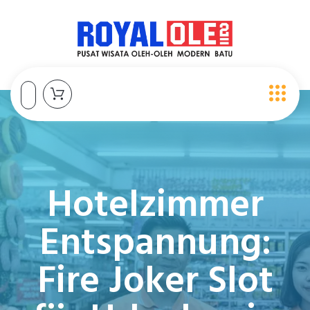
Hotelzimmer
Entspannung:
Fire Joker Slot