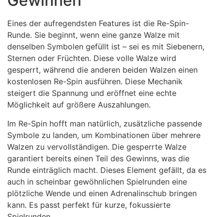
Gewinnen
Eines der aufregendsten Features ist die Re-Spin-
Runde. Sie beginnt, wenn eine ganze Walze mit
denselben Symbolen gefüllt ist – sei es mit Siebenern,
Sternen oder Früchten. Diese volle Walze wird
gesperrt, während die anderen beiden Walzen einen
kostenlosen Re-Spin ausführen. Diese Mechanik
steigert die Spannung und eröffnet eine echte
Möglichkeit auf größere Auszahlungen.
Im Re-Spin hofft man natürlich, zusätzliche passende
Symbole zu landen, um Kombinationen über mehrere
Walzen zu vervollständigen. Die gesperrte Walze
garantiert bereits einen Teil des Gewinns, was die
Runde einträglich macht. Dieses Element gefällt, da es
auch in scheinbar gewöhnlichen Spielrunden eine
plötzliche Wende und einen Adrenalinschub bringen
kann. Es passt perfekt für kurze, fokussierte
Spielrunden.