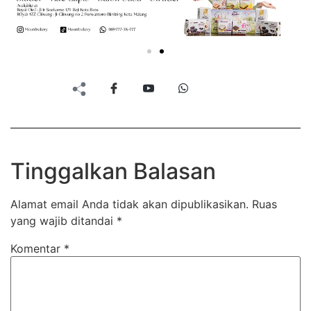
Tinggalkan Balasan
Alamat email Anda tidak akan dipublikasikan.
Ruas
yang wajib ditandai
*
Komentar
*