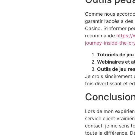
Comme nous accordons
garantir l’accès à de
Casino. S’informer pe
recommande
https:/
journey-inside-the-c
Tutoriels de jeu
Webinaires et at
Outils de jeu r
Je crois sincèrement 
fois divertissant et éd
Conclusio
Lors de mon expérie
service client vraime
contact, je me sens to
toute la différence. 