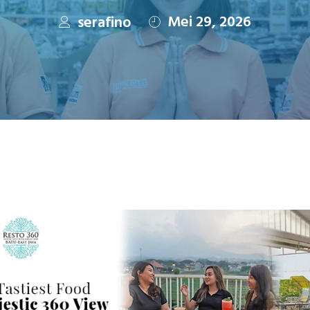
Mei 29, 2026
serafino