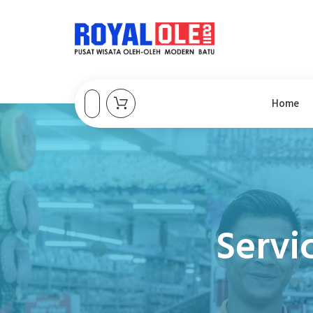
Home
Servi