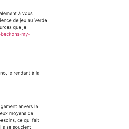
alement à vous
rience de jeu au Verde
ources que je
o-beckons-my-
o, le rendant à la
gagement envers le
breux moyens de
esoins, ce qui fait
ils se soucient