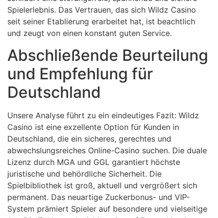
Spielerlebnis. Das Vertrauen, das sich Wildz Casino
seit seiner Etablierung erarbeitet hat, ist beachtlich
und zeugt von einen konstant guten Service.
Abschließende Beurteilung
und Empfehlung für
Deutschland
Unsere Analyse führt zu ein eindeutiges Fazit: Wildz
Casino ist eine exzellente Option für Kunden in
Deutschland, die ein sicheres, gerechtes und
abwechslungsreiches Online-Casino suchen. Die duale
Lizenz durch MGA und GGL garantiert höchste
juristische und behördliche Sicherheit. Die
Spielbibliothek ist groß, aktuell und vergrößert sich
permanent. Das neuartige Zuckerbonus- und VIP-
System prämiert Spieler auf besondere und vielseitige