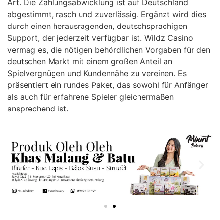
Art. Die Zahlungsabwicklung ist auf Deutschland
abgestimmt, rasch und zuverlässig. Ergänzt wird dies
durch einen herausragenden, deutschsprachigen
Support, der jederzeit verfügbar ist. Wildz Casino
vermag es, die nötigen behördlichen Vorgaben für den
deutschen Markt mit einem großen Anteil an
Spielvergnügen und Kundennähe zu vereinen. Es
präsentiert ein rundes Paket, das sowohl für Anfänger
als auch für erfahrene Spieler gleichermaßen
ansprechend ist.