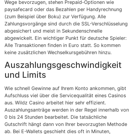
Wege bevorzugen, stehen Prepaid-Optionen wie
paysafecard oder das Bezahlen per Handyrechnung
(zum Beispiel über Boku) zur Verfügung. Alle
Zahlungsvorgänge sind durch die SSL-Verschlüsselung
abgesichert und meist in Sekundenschnelle
abgewickelt. Ein wichtiger Punkt für deutsche Spieler:
Alle Transaktionen finden in Euro statt. So kommen
keine zusätzlichen Wechselkursgebühren hinzu.
Auszahlungsgeschwindigkeit
und Limits
Wie schnell Gewinne auf Ihrem Konto ankommen, gibt
Aufschluss viel über die Servicequalität eines Casinos
aus. Wildz Casino arbeitet hier sehr effizient.
Auszahlungsanträge werden in der Regel innerhalb von
0 bis 24 Stunden bearbeitet. Die tatsächliche
Gutschrift hängt dann von Ihrer bevorzugten Methode
ab. Bei E-Wallets geschieht dies oft in Minuten,