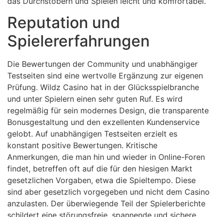
das Durchstöbern und Spielen leicht und komfortabel.
Reputation und
Spielererfahrungen
Die Bewertungen der Community und unabhängiger
Testseiten sind eine wertvolle Ergänzung zur eigenen
Prüfung. Wildz Casino hat in der Glücksspielbranche
und unter Spielern einen sehr guten Ruf. Es wird
regelmäßig für sein modernes Design, die transparente
Bonusgestaltung und den exzellenten Kundenservice
gelobt. Auf unabhängigen Testseiten erzielt es
konstant positive Bewertungen. Kritische
Anmerkungen, die man hin und wieder in Online-Foren
findet, betreffen oft auf die für den hiesigen Markt
gesetzlichen Vorgaben, etwa die Spieltempo. Diese
sind aber gesetzlich vorgegeben und nicht dem Casino
anzulasten. Der überwiegende Teil der Spielerberichte
schildert eine störungsfreie, spannende und sichere