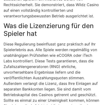
Rechtssicherheit. Sie demonstriert, dass Wildz Casino
auf einen vollständig kontrollierten und
verantwortungsbewussten Betrieb ausgerichtet ist.
Was die Lizenzierung für den
Spieler hat
Diese Regulierung beeinflusst ganz praktisch auf Ihr
Spielerlebnis aus. Alle Spiele werden regelmäßig von
unabhängigen Prüfstellen wie eCOGRA oder iTech
Labs kontrolliert. Diese Tests garantieren, dass die
Zufallszahlengeneratoren (RNG) ehrliche,
unvorhersehbare Ergebnisse liefern und die
veröffentlichten Auszahlungsquoten stimmen.
Außerdem verlangt die Lizenz, dass Ihre Einlagen auf
separaten Bankkonten liegen. Sie sind damit vom
Betriebskapital des Casinos getrennt und geschützt.
Sollte es einmal zu einer Uneinigkeit kommen, können