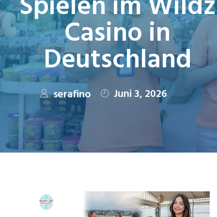
Spielen im Wildz
Casino in
Deutschland
Juni 3, 2026
serafino