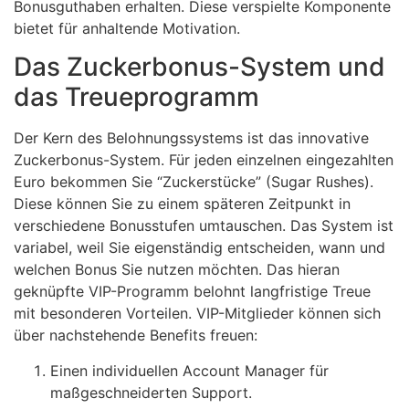
Bonusguthaben erhalten. Diese verspielte Komponente
bietet für anhaltende Motivation.
Das Zuckerbonus-System und
das Treueprogramm
Der Kern des Belohnungssystems ist das innovative
Zuckerbonus-System. Für jeden einzelnen eingezahlten
Euro bekommen Sie “Zuckerstücke” (Sugar Rushes).
Diese können Sie zu einem späteren Zeitpunkt in
verschiedene Bonusstufen umtauschen. Das System ist
variabel, weil Sie eigenständig entscheiden, wann und
welchen Bonus Sie nutzen möchten. Das hieran
geknüpfte VIP-Programm belohnt langfristige Treue
mit besonderen Vorteilen. VIP-Mitglieder können sich
über nachstehende Benefits freuen:
Einen individuellen Account Manager für
maßgeschneiderten Support.