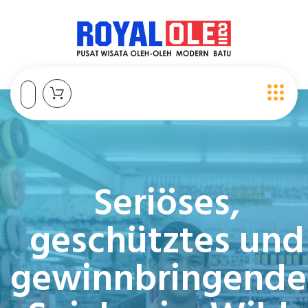
Seriöses,
geschütztes und
gewinnbringende