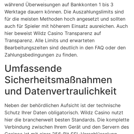
während Überweisungen auf Bankkonten 1 bis 3
Werktage dauern können. Die Auszahlungslimits sind
für die meisten Methoden hoch angesetzt und sollten
auch für Spieler mit höherem Einsatz ausreichen. Auch
hier beweist Wildz Casino Transparenz auf
Transparenz. Alle Limits und erwarteten
Bearbeitungszeiten sind deutlich in den FAQ oder den
Zahlungsbedingungen zu finden.
Umfassende
Sicherheitsmaßnahmen
und Datenvertraulichkeit
Neben der behördlichen Aufsicht ist der technische
Schutz Ihrer Daten obligatorisch. Wildz Casino nutzt
hier die branchenweit besten Standards. Die komplette
Verbindung zwischen Ihrem Gerät und den Servern des
Casinos ist mit einer 256-Bit SSL-Verschlüsselung