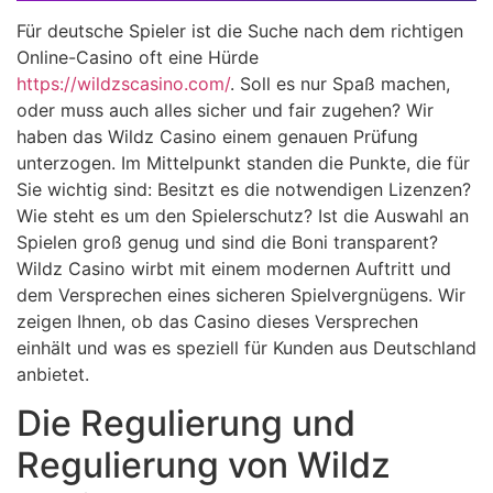
Für deutsche Spieler ist die Suche nach dem richtigen
Online-Casino oft eine Hürde
https://wildzscasino.com/
. Soll es nur Spaß machen,
oder muss auch alles sicher und fair zugehen? Wir
haben das Wildz Casino einem genauen Prüfung
unterzogen. Im Mittelpunkt standen die Punkte, die für
Sie wichtig sind: Besitzt es die notwendigen Lizenzen?
Wie steht es um den Spielerschutz? Ist die Auswahl an
Spielen groß genug und sind die Boni transparent?
Wildz Casino wirbt mit einem modernen Auftritt und
dem Versprechen eines sicheren Spielvergnügens. Wir
zeigen Ihnen, ob das Casino dieses Versprechen
einhält und was es speziell für Kunden aus Deutschland
anbietet.
Die Regulierung und
Regulierung von Wildz