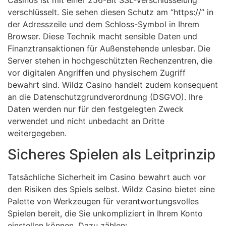
verschlüsselt. Sie sehen diesen Schutz am “https://” in
der Adresszeile und dem Schloss-Symbol in Ihrem
Browser. Diese Technik macht sensible Daten und
Finanztransaktionen für Außenstehende unlesbar. Die
Server stehen in hochgeschützten Rechenzentren, die
vor digitalen Angriffen und physischem Zugriff
bewahrt sind. Wildz Casino handelt zudem konsequent
an die Datenschutzgrundverordnung (DSGVO). Ihre
Daten werden nur für den festgelegten Zweck
verwendet und nicht unbedacht an Dritte
weitergegeben.
Sicheres Spielen als Leitprinzip
Tatsächliche Sicherheit im Casino bewahrt auch vor
den Risiken des Spiels selbst. Wildz Casino bietet eine
Palette von Werkzeugen für verantwortungsvolles
Spielen bereit, die Sie unkompliziert in Ihrem Konto
einstellen können. Dazu zählen: