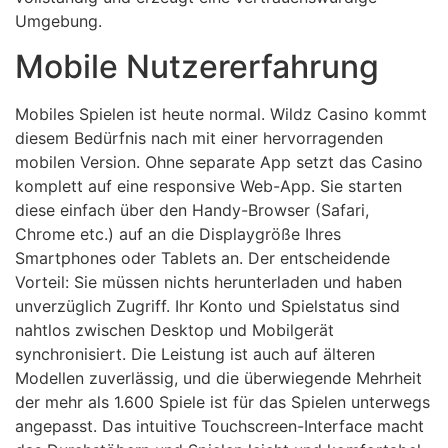
Umgebung.
Mobile Nutzererfahrung
Mobiles Spielen ist heute normal. Wildz Casino kommt
diesem Bedürfnis nach mit einer hervorragenden
mobilen Version. Ohne separate App setzt das Casino
komplett auf eine responsive Web-App. Sie starten
diese einfach über den Handy-Browser (Safari,
Chrome etc.) auf an die Displaygröße Ihres
Smartphones oder Tablets an. Der entscheidende
Vorteil: Sie müssen nichts herunterladen und haben
unverzüglich Zugriff. Ihr Konto und Spielstatus sind
nahtlos zwischen Desktop und Mobilgerät
synchronisiert. Die Leistung ist auch auf älteren
Modellen zuverlässig, und die überwiegende Mehrheit
der mehr als 1.600 Spiele ist für das Spielen unterwegs
angepasst. Das intuitive Touchscreen-Interface macht