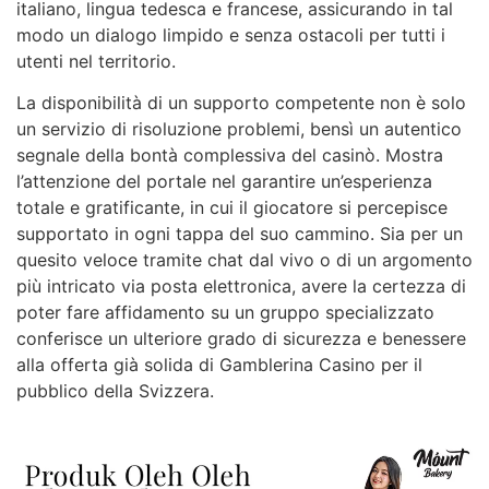
italiano, lingua tedesca e francese, assicurando in tal
modo un dialogo limpido e senza ostacoli per tutti i
utenti nel territorio.
La disponibilità di un supporto competente non è solo
un servizio di risoluzione problemi, bensì un autentico
segnale della bontà complessiva del casinò. Mostra
l’attenzione del portale nel garantire un’esperienza
totale e gratificante, in cui il giocatore si percepisce
supportato in ogni tappa del suo cammino. Sia per un
quesito veloce tramite chat dal vivo o di un argomento
più intricato via posta elettronica, avere la certezza di
poter fare affidamento su un gruppo specializzato
conferisce un ulteriore grado di sicurezza e benessere
alla offerta già solida di Gamblerina Casino per il
pubblico della Svizzera.