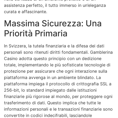
assistenza perfetto, il tutto immerso in un’eleganza
curata e affascinante.
Massima Sicurezza: Una
Priorità Primaria
In Svizzera, la tutela finanziaria e la difesa dei dati
personali sono ritenuti diritti fondamentali. Gamblerina
Casino adotta questo principio con un dedizione
totale, implementando le più sofisticate tecnologie di
protezione per assicurare che ogni interazione sulla
piattaforma avvenga in un ambiente blindato. La
piattaforma impiega il protocollo di crittografia SSL a
256-bit, lo standard impiegato dalle istituzioni
finanziarie più rigorose al mondo, per proteggere ogni
trasferimento di dati. Questo implica che tutte le
informazioni personali e le transazioni finanziarie sono
convertite in codici indecifrabili, lasciandole