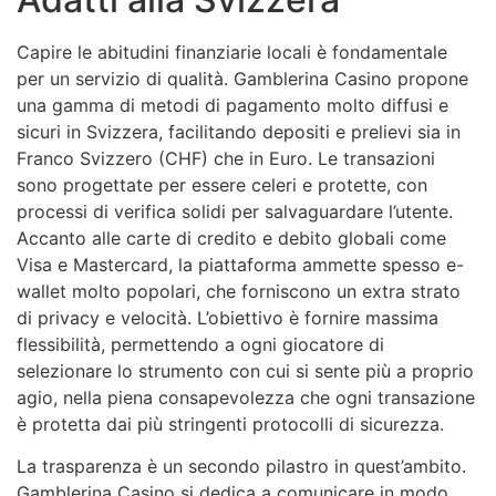
Capire le abitudini finanziarie locali è fondamentale
per un servizio di qualità. Gamblerina Casino propone
una gamma di metodi di pagamento molto diffusi e
sicuri in Svizzera, facilitando depositi e prelievi sia in
Franco Svizzero (CHF) che in Euro. Le transazioni
sono progettate per essere celeri e protette, con
processi di verifica solidi per salvaguardare l’utente.
Accanto alle carte di credito e debito globali come
Visa e Mastercard, la piattaforma ammette spesso e-
wallet molto popolari, che forniscono un extra strato
di privacy e velocità. L’obiettivo è fornire massima
flessibilità, permettendo a ogni giocatore di
selezionare lo strumento con cui si sente più a proprio
agio, nella piena consapevolezza che ogni transazione
è protetta dai più stringenti protocolli di sicurezza.
La trasparenza è un secondo pilastro in quest’ambito.
Gamblerina Casino si dedica a comunicare in modo