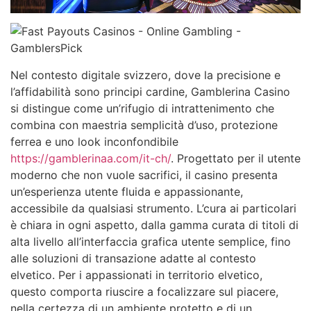
Nel contesto digitale svizzero, dove la precisione e
l’affidabilità sono principi cardine, Gamblerina Casino
si distingue come un’rifugio di intrattenimento che
combina con maestria semplicità d’uso, protezione
ferrea e uno look inconfondibile
https://gamblerinaa.com/it-ch/
. Progettato per il utente
moderno che non vuole sacrifici, il casino presenta
un’esperienza utente fluida e appassionante,
accessibile da qualsiasi strumento. L’cura ai particolari
è chiara in ogni aspetto, dalla gamma curata di titoli di
alta livello all’interfaccia grafica utente semplice, fino
alle soluzioni di transazione adatte al contesto
elvetico. Per i appassionati in territorio elvetico,
questo comporta riuscire a focalizzare sul piacere,
nella certezza di un ambiente protetto e di un