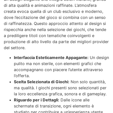
di alta qualità e animazioni raffinate. L’atmosfera
creata evoca quella di un club esclusivo e moderno,
dove l’eccitazione del gioco si combina con un senso
di raffinatezza. Questo approccio attento al design si
rispecchia anche nella selezione dei giochi, che tende
a prediligere titoli con tematiche coinvolgenti e
produzione di alto livello da parte dei migliori provider
del settore.
Interfaccia Esteticamente Appagante:
Un design
pulito ma non sterile, con elementi grafici che
accompagnano con piacere l’utente attraverso
l’offerta.
Scelta Selezionata di Giochi:
Non solo quantità,
ma qualità. I giochi presenti sono selezionati per
la loro eccellenza grafica, sonora e di gameplay.
Riguardo per i Dettagli:
Dalle icone alle
schermate di transizione, ogni elemento è
studiato per contribuire a un’esperienza utente