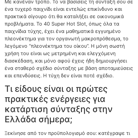
Με κανέναν τρόπο. Το να βασίσεις τη σύνταξή σου σε
ένα τυχερό παιχνίδι είναι εντελώς επικίνδυνο και
πρακτικά σίγουρο ότι θα καταλήξει σε οικονομικά
προβλήματα. Το 40 Super Hot Slot, όπως όλα τα
παιχνίδια τύχης, έχει ένα μαθηματικά εγγυημένο
πλεονέκτημα για τον οργανωτή μακροπρόθεσμα, το
λεγόμενο “πλεονέκτημα του οίκου”. Η μόνη σωστή
χρήση του είναι ως μετρημένη και ελεγχόμενη
διασκέδαση, και μόνο αφού έχεις ήδη δημιουργήσει
ένα σταθερό σχέδιο σύνταξης με βάση αποταμιεύσεις
και επενδύσεις. Η τύχη δεν είναι ποτέ σχέδιο.
Τι είδους είναι οι πρώτες
πρακτικές ενέργειες για
κατάρτιση σύνταξης στην
Ελλάδα σήμερα;
Ξεκίνησε από τον προϋπολογισμό σου: κατέγραψε τι