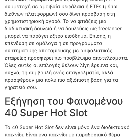
συμμετοχή σε αμοιβαία κεφάλαια ή ETFs (μέσω
διεθνών πλατφορμών) σου δίνει πρόσβαση στη
χρηματιστηριακή αγορά. Το να φτιάξεις μια
διαδικτυακή δουλειά ή να δουλεύεις ως freelancer
μπορεί να παράγει έξτρα εισόδημα. Επίσης, η
επένδυση σε ομόλογα ή σε προγράμματα
συστηματικής αποταμίευσης με ασφαλιστικές
εταιρείες προσφέρει πιο προβλέψιμα αποτελέσματα.
Όλες αυτές οι επιλογές θέλουν λίγη έρευνα και,
συχνά, τη συμβουλή ενός επαγγελματία, αλλά
προσφέρουν μια πολύ πιο αξιόπιστη βάση για τα
γηρατειά σου.
Εξήγηση του Φαινομένου
40 Super Hot Slot
Το 40 Super Hot Slot δεν είναι μόνο ένα διαδικτυακό
παιχνίδι. Είναι ένα παιχνίδι με παραδοσιακό θέμα