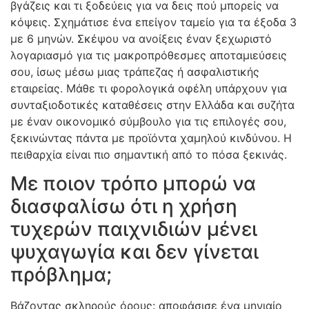
βγάζεις και τι ξοδεύεις για να δεις πού μπορείς να
κόψεις. Σχημάτισε ένα επείγον ταμείο για τα έξοδα 3
με 6 μηνών. Σκέψου να ανοίξεις έναν ξεχωριστό
λογαριασμό για τις μακροπρόθεσμες αποταμιεύσεις
σου, ίσως μέσω μιας τράπεζας ή ασφαλιστικής
εταιρείας. Μάθε τι φορολογικά οφέλη υπάρχουν για
συνταξιοδοτικές καταθέσεις στην Ελλάδα και συζήτα
με έναν οικονομικό σύμβουλο για τις επιλογές σου,
ξεκινώντας πάντα με προϊόντα χαμηλού κινδύνου. Η
πειθαρχία είναι πιο σημαντική από το πόσα ξεκινάς.
Με ποιον τρόπο μπορώ να
διασφαλίσω ότι η χρήση
τυχερών παιχνιδιών μένει
ψυχαγωγία και δεν γίνεται
πρόβλημα;
Βάζοντας σκληρούς όρους: αποφάσισε ένα μηνιαίο