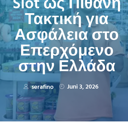
Slot ως Πιθανή
Τακτική για
Ασφάλεια στο
Επερχόμενο
στην Ελλάδα
Juni 3, 2026
serafino