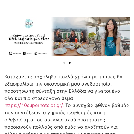
Κατέχοντας ασχοληθεί πολλά χρόνια με το πώς θα
εξασφαλίσω την οικονομική μου ανεξαρτησία,
παρατηρώ τη σύνταξη στην Ελλάδα να γίνεται ένα
όλο και πιο στρεσογόνο θέμα
https://40superhotslot.gr/
. Το συνεχώς φθίνον βαθμός
των συντάξεων, ο γηραιός πληθυσμός και η
αβεβαιότητα του ασφαλιστικού συστήματος
παρακινούν πολλούς από εμάς να αναζητούν για
άλλους τρόπους να αποκτήσουν χρήματα για τα