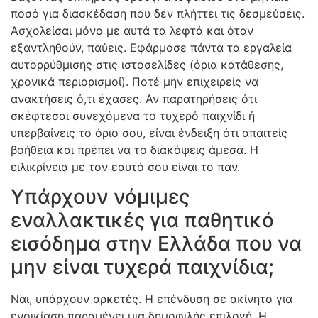
ποσό για διασκέδαση που δεν πλήττει τις δεσμεύσεις.
Ασχολείσαι μόνο με αυτά τα λεφτά και όταν
εξαντληθούν, παύεις. Εφάρμοσε πάντα τα εργαλεία
αυτορρύθμισης στις ιστοσελίδες (όρια κατάθεσης,
χρονικά περιορισμοί). Ποτέ μην επιχειρείς να
ανακτήσεις ό,τι έχασες. Αν παρατηρήσεις ότι
σκέφτεσαι συνεχόμενα το τυχερό παιχνίδι ή
υπερβαίνεις το όριο σου, είναι ένδειξη ότι απαιτείς
βοήθεια και πρέπει να το διακόψεις άμεσα. Η
ειλικρίνεια με τον εαυτό σου είναι το παν.
Υπάρχουν νόμιμες
εναλλακτικές για παθητικό
εισόδημα στην Ελλάδα που να
μην είναι τυχερά παιχνίδια;
Ναι, υπάρχουν αρκετές. Η επένδυση σε ακίνητο για
ενοικίαση παραμένει μια δημοφιλής επιλογή. Η