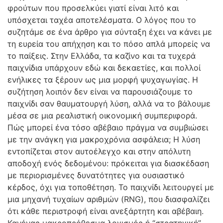
φρούτων που προσελκύει γιατί είναι λιτό και
υπόσχεται ταχέα αποτελέσματα. Ο λόγος που το
συζητάμε σε ένα άρθρο για σύνταξη έχει να κάνει με
τη ευρεία του απήχηση και το πόσο απλά μπορείς να
το παίξεις. Στην Ελλάδα, τα καζίνο και τα τυχερά
παιχνίδια υπάρχουν εδώ και δεκαετίες, και πολλοί
ενήλικες τα ξέρουν ως μια μορφή ψυχαγωγίας. Η
συζήτηση λοιπόν δεν είναι να παρουσιάζουμε το
παιχνίδι σαν θαυματουργή λύση, αλλά να το βάλουμε
μέσα σε μια ρεαλιστική οικονομική συμπεριφορά.
Πώς μπορεί ένα τόσο αβέβαιο πράγμα να συμβιώσει
με την ανάγκη για μακροχρόνια ασφάλεια; Η λύση
εντοπίζεται στον αυτοέλεγχο και στην απόλυτη
αποδοχή ενός δεδομένου: πρόκειται για διασκέδαση
με περιορισμένες δυνατότητες για ουσιαστικό
κέρδος, όχι για τοποθέτηση. Το παιχνίδι λειτουργεί με
μια μηχανή τυχαίων αριθμών (RNG), που διασφαλίζει
ότι κάθε περιστροφή είναι ανεξάρτητη και αβέβαιη.
Κανένας μακροπρόθεσμα λογισμός ή “στρατηγική”