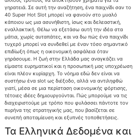
γηρατειά. Σε αυτή την αναζήτηση, ένα παιχνίδι σαν το
40 Super Hot Slot μπορεί να φανούν στο μυαλό
κάποιου ως μια ασυνήθιστη, ίσως και δελεαστική,
εναλλακτική. Θέλω να εξετάσω αυτή την ιδέα στα
μάτια, χωρίς αυταπάτες, και να δω πώς ένα παιχνίδι
τυχερό μπορεί να συνδεθεί με έναν τόσο σημαντικό
επιδίωξη όπως η οικονομική ασφάλεια όταν
γηράσουμε. Η ζωή στην Ελλάδα μας αναγκάζει να
είμαστε ευρηματικοί και η προσωπική μας υποχρέωση
είναι πλέον κυρίαρχη. Το νόημα εδώ δεν είναι να
συστήσω ένα slot ως διέξοδο, αλλά να αντιληφθώ
γιατί, μέσα σε μια περίσταση οικονομικής φόρτισης,
τέτοιες ιδέες δημιουργούνται. Πώς μπορούμε να τις
διαχειριστούμε με τρόπο που φυλάσσει πάντοτε τον
πυρήνα της στρατηγικής μας, που βασίζεται σε
συνεπή αποταμίευση και εξυπνές τοποθετήσεις.
Τα Ελληνικά Δεδομένα και