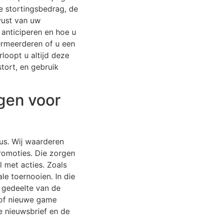
e stortingsbedrag, de
wust van uw
 anticiperen en hoe u
vermeerderen of u een
loopt u altijd deze
tort, en gebruik
gen voor
us. Wij waarderen
omoties. Die zorgen
 met acties. Zoals
le toernooien. In die
 gedeelte van de
 of nieuwe game
e nieuwsbrief en de