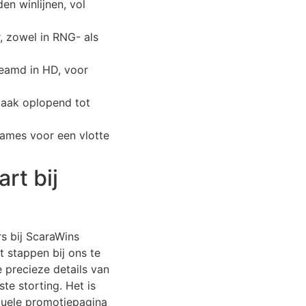
en winlijnen, vol
, zowel in RNG- als
reamd in HD, voor
vaak oplopend tot
games voor een vlotte
rt bij
s bij ScaraWins
 stappen bij ons te
 precieze details van
te storting. Het is
tuele promotiepagina