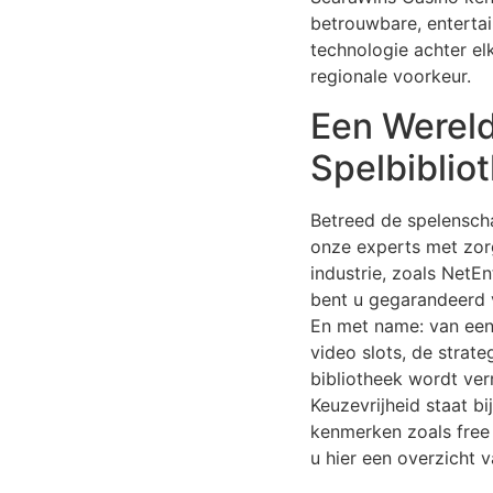
betrouwbare, entertai
technologie achter e
regionale voorkeur.
Een Wereld
Spelbiblio
Betreed de spelensch
onze experts met zor
industrie, zoals NetE
bent u gegarandeerd 
En met name: van een 
video slots, de strate
bibliotheek wordt verr
Keuzevrijheid staat b
kenmerken zoals free 
u hier een overzicht v