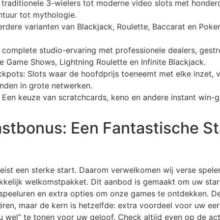
 traditionele 3-wielers tot moderne video slots met honderd
tuur tot mythologie.
erdere varianten van Blackjack, Roulette, Baccarat en Poker
 complete studio-ervaring met professionele dealers, gest
ve Game Shows, Lightning Roulette en Infinite Blackjack.
kpots: Slots waar de hoofdprijs toeneemt met elke inzet, 
nden in grote netwerken.
 Een keuze van scratchcards, keno en andere instant win-
tbonus: Een Fantastische Sta
eist een sterke start. Daarom verwelkomen wij verse speler
kkelijk welkomstpakket. Dit aanbod is gemaakt om uw start
speeluren en extra opties om onze games te ontdekken. De
ren, maar de kern is hetzelfde: extra voordeel voor uw eers
 wel” te tonen voor uw geloof. Check altijd even op de ac