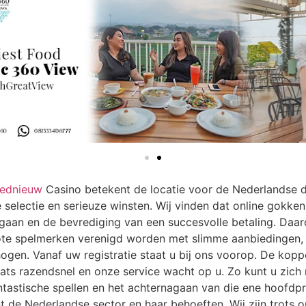
oednieuw
Casino betekent de locatie voor de Nederlandse 
 selectie en serieuze winsten. Wij vinden dat online gokke
e gaan en de bevrediging van een succesvolle betaling. Da
te spelmerken verenigd worden met slimme aanbiedingen,
ogen. Vanaf uw registratie staat u bij ons voorop. De koppel
aats razendsnel en onze service wacht op u. Zo kunt u zich r
tastische spellen en het achternagaan van die ene hoofdprij
 de Nederlandse sector en haar behoeften. Wij zijn trots o