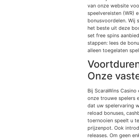
van onze website voo
speelvereisten (WR) e
bonusvoordelen. Wij s
het beste uit deze boo
set free spins aanbie
stappen: lees de bon
alleen toegelaten spel
Voortduren
Onze vaste
Bij ScaraWins Casino
onze trouwe spelers 
dat uw spelervaring w
reload bonuses, cashb
toernooien speelt u t
prijzenpot. Ook intr
releases. Om geen enk