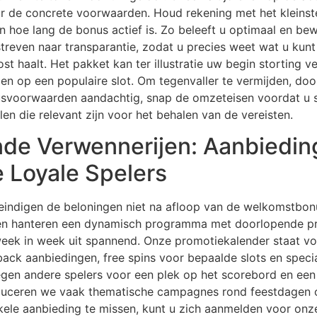
r de concrete voorwaarden. Houd rekening met het kleinst
n hoe lang de bonus actief is. Zo beleeft u optimaal en be
treven naar transparantie, zodat u precies weet wat u kunt
st haalt. Het pakket kan ter illustratie uw begin storting 
den op een populaire slot. Om tegenvaller te vermijden, door
usvoorwaarden aandachtig, snap de omzeteisen voordat u s
len die relevant zijn voor het behalen van de vereisten.
de Verwennerijen: Aanbiedin
 Loyale Spelers
 eindigen de beloningen niet na afloop van de welkomstbon
en hanteren een dynamisch programma met doorlopende pr
eek in week uit spannend. Onze promotiekalender staat vol
ack aanbiedingen, free spins voor bepaalde slots en specia
egen andere spelers voor een plek op het scorebord en een
oduceren we vaak thematische campagnes rond feestdagen
ele aanbieding te missen, kunt u zich aanmelden voor onz