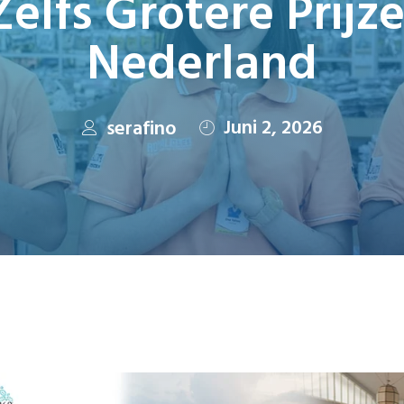
Zelfs Grotere Prijze
Nederland
Juni 2, 2026
serafino