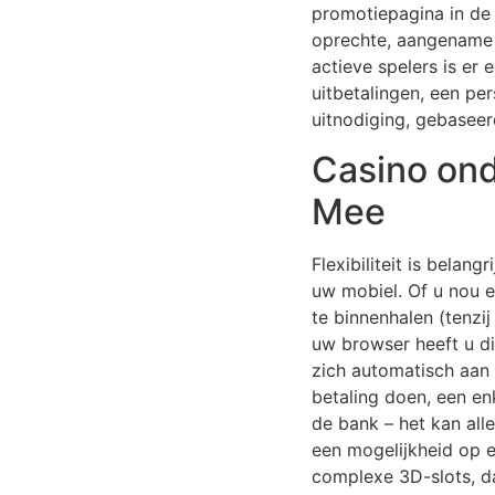
promotiepagina in de 
oprechte, aangename e
actieve spelers is er
uitbetalingen, een pe
uitnodiging, gebaseer
Casino ond
Mee
Flexibiliteit is bela
uw mobiel. Of u nou e
te binnenhalen (tenzij
uw browser heeft u di
zich automatisch aan
betaling doen, een en
de bank – het kan all
een mogelijkheid op ee
complexe 3D-slots, da