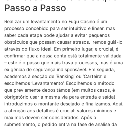
Passo a Passo
Realizar um levantamento no Fugu Casino é um
processo concebido para ser intuitivo e linear, mas
saber cada etapa pode ajudar a evitar pequenos
obstáculos que possam causar atrasos. Iremos guiá-lo
através do fluxo ideal. Em primeiro lugar, e crucial, é
confirmar que a nossa conta está totalmente validada
– este é o passo que mais trava processos, mas é uma
exigência de segurança indispensável. Em seguida,
acedemos à secção de ‘Banking’ ou ‘Carteira’ e
escolhemos ‘Levantamento’. Escolhemos o método
que previamente depositámos (em muitos casos, é
obrigatório usar a mesma via para entrada e saída),
introduzimos o montante desejado e finalizamos. Aqui,
a atenção aos detalhes é crucial: valores mínimos e
máximos devem ser considerados. Após o
submetimento, o pedido entra na fase de análise da