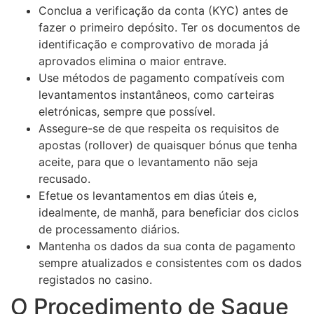
Conclua a verificação da conta (KYC) antes de
fazer o primeiro depósito. Ter os documentos de
identificação e comprovativo de morada já
aprovados elimina o maior entrave.
Use métodos de pagamento compatíveis com
levantamentos instantâneos, como carteiras
eletrónicas, sempre que possível.
Assegure-se de que respeita os requisitos de
apostas (rollover) de quaisquer bónus que tenha
aceite, para que o levantamento não seja
recusado.
Efetue os levantamentos em dias úteis e,
idealmente, de manhã, para beneficiar dos ciclos
de processamento diários.
Mantenha os dados da sua conta de pagamento
sempre atualizados e consistentes com os dados
registados no casino.
O Procedimento de Saque