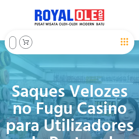
Saques Velozes
no Fugu Casino
para Utilizadores