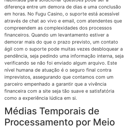
diferença entre um demora de dias e uma conclusão
em horas. No Fugu Casino, o suporte está acessível
através de chat ao vivo e email, com atendentes que
compreendem as complexidades dos processos
financeiros. Quando um levantamento estiver a
demorar mais do que o prazo previsto, um contato
ágil com o suporte pode muitas vezes desbloquear a
pendência, seja pedindo uma informação interna, seja
verificando se não foi enviado algum arquivo. Este
nível humana de atuação é o seguro final contra
imprevistos, assegurando que contamos com um
parceiro empenhado a garantir que a vivência
financeira com a site seja tão suave e satisfatória
como a experiência lúdica em si.
Médias Temporais de
Processamento por Meio