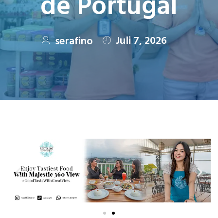
de Portugal
Juli 7, 2026
serafino