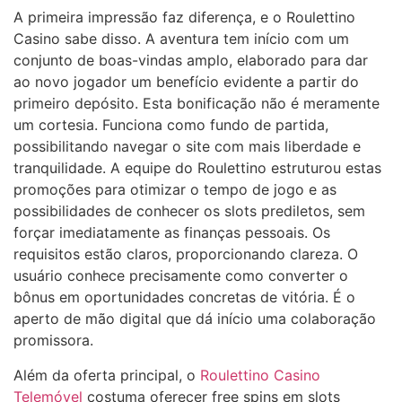
A primeira impressão faz diferença, e o Roulettino
Casino sabe disso. A aventura tem início com um
conjunto de boas-vindas amplo, elaborado para dar
ao novo jogador um benefício evidente a partir do
primeiro depósito. Esta bonificação não é meramente
um cortesia. Funciona como fundo de partida,
possibilitando navegar o site com mais liberdade e
tranquilidade. A equipe do Roulettino estruturou estas
promoções para otimizar o tempo de jogo e as
possibilidades de conhecer os slots prediletos, sem
forçar imediatamente as finanças pessoais. Os
requisitos estão claros, proporcionando clareza. O
usuário conhece precisamente como converter o
bônus em oportunidades concretas de vitória. É o
aperto de mão digital que dá início uma colaboração
promissora.
Além da oferta principal, o
Roulettino Casino
Telemóvel
costuma oferecer free spins em slots