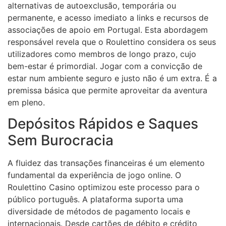
alternativas de autoexclusão, temporária ou
permanente, e acesso imediato a links e recursos de
associações de apoio em Portugal. Esta abordagem
responsável revela que o Roulettino considera os seus
utilizadores como membros de longo prazo, cujo
bem-estar é primordial. Jogar com a convicção de
estar num ambiente seguro e justo não é um extra. É a
premissa básica que permite aproveitar da aventura
em pleno.
Depósitos Rápidos e Saques
Sem Burocracia
A fluidez das transações financeiras é um elemento
fundamental da experiência de jogo online. O
Roulettino Casino optimizou este processo para o
público português. A plataforma suporta uma
diversidade de métodos de pagamento locais e
internacionais. Desde cartões de débito e crédito