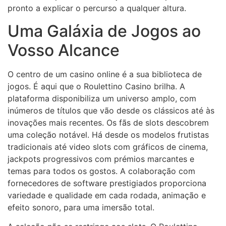
pronto a explicar o percurso a qualquer altura.
Uma Galáxia de Jogos ao
Vosso Alcance
O centro de um casino online é a sua biblioteca de
jogos. É aqui que o Roulettino Casino brilha. A
plataforma disponibiliza um universo amplo, com
inúmeros de títulos que vão desde os clássicos até às
inovações mais recentes. Os fãs de slots descobrem
uma coleção notável. Há desde os modelos frutistas
tradicionais até video slots com gráficos de cinema,
jackpots progressivos com prémios marcantes e
temas para todos os gostos. A colaboração com
fornecedores de software prestigiados proporciona
variedade e qualidade em cada rodada, animação e
efeito sonoro, para uma imersão total.