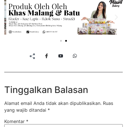
Tinggalkan Balasan
Alamat email Anda tidak akan dipublikasikan.
Ruas
yang wajib ditandai
*
Komentar
*