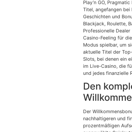
Play’n GO, Pragmatic
Titel, angefangen bei
Geschichten und Bonus
Blackjack, Roulette, 
Professionelle Dealer 
Casino-Feeling für di
Modus spielbar, um si
aktuelle Titel der To
Slots, bei denen ein
im Live-Casino, die fü
und jedes finanzielle
Den komple
Willkommen
Der Willkommensbonus
nachhaltigeren und fin
prozentmäßigen Aufsch