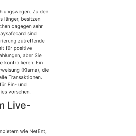
ahlungswegen. Zu den
 länger, besitzen
lichen dagegen sehr
paysafecard sind
trierung zutreffende
t für positive
ahlungen, aber Sie
 kontrollieren. Ein
rweisung (Klarna), die
lle Transaktionen.
für Ein- und
ies vorsehen.
m Live-
nbietern wie NetEnt,