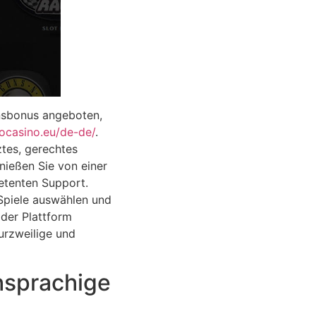
nsbonus angeboten,
nocasino.eu/de-de/
.
ztes, gerechtes
nießen Sie von einer
etenten Support.
 Spiele auswählen und
 der Plattform
kurzweilige und
hsprachige