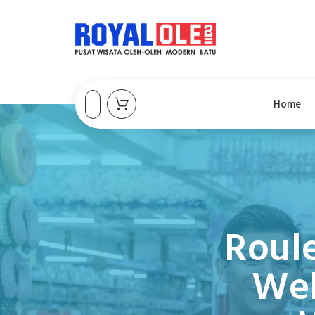
Home
Roule
Wel