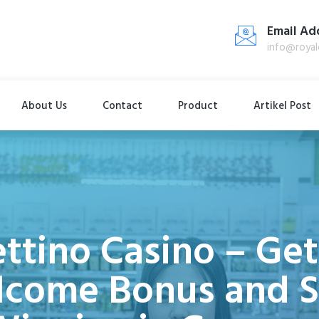
Email Ad
info@royal
About Us
Contact
Product
Artikel Post
ttino Casino – Ge
come Bonus and S