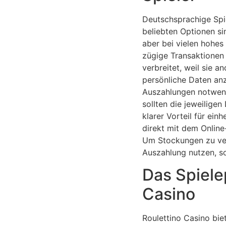
Deutschsprachige Spi
beliebten Optionen si
aber bei vielen hohes
zügige Transaktionen
verbreitet, weil sie a
persönliche Daten anz
Auszahlungen notwend
sollten die jeweilige
klarer Vorteil für ein
direkt mit dem Online
Um Stockungen zu verm
Auszahlung nutzen, s
Das Spielep
Casino
Roulettino Casino bi