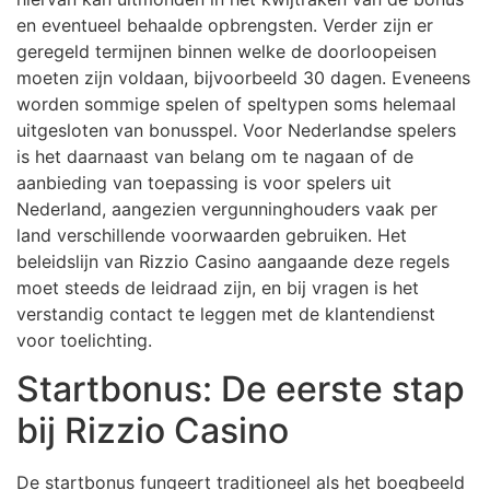
en eventueel behaalde opbrengsten. Verder zijn er
geregeld termijnen binnen welke de doorloopeisen
moeten zijn voldaan, bijvoorbeeld 30 dagen. Eveneens
worden sommige spelen of speltypen soms helemaal
uitgesloten van bonusspel. Voor Nederlandse spelers
is het daarnaast van belang om te nagaan of de
aanbieding van toepassing is voor spelers uit
Nederland, aangezien vergunninghouders vaak per
land verschillende voorwaarden gebruiken. Het
beleidslijn van Rizzio Casino aangaande deze regels
moet steeds de leidraad zijn, en bij vragen is het
verstandig contact te leggen met de klantendienst
voor toelichting.
Startbonus: De eerste stap
bij Rizzio Casino
De startbonus fungeert traditioneel als het boegbeeld