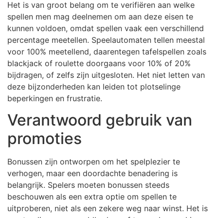
Het is van groot belang om te verifiëren aan welke
spellen men mag deelnemen om aan deze eisen te
kunnen voldoen, omdat spellen vaak een verschillend
percentage meetellen. Speelautomaten tellen meestal
voor 100% meetellend, daarentegen tafelspellen zoals
blackjack of roulette doorgaans voor 10% of 20%
bijdragen, of zelfs zijn uitgesloten. Het niet letten van
deze bijzonderheden kan leiden tot plotselinge
beperkingen en frustratie.
Verantwoord gebruik van
promoties
Bonussen zijn ontworpen om het spelplezier te
verhogen, maar een doordachte benadering is
belangrijk. Spelers moeten bonussen steeds
beschouwen als een extra optie om spellen te
uitproberen, niet als een zekere weg naar winst. Het is