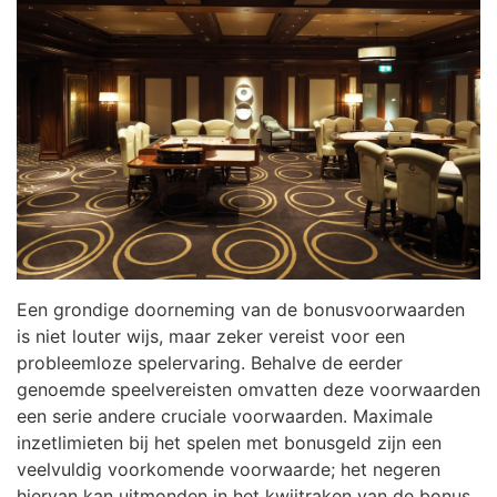
Een grondige doorneming van de bonusvoorwaarden
is niet louter wijs, maar zeker vereist voor een
probleemloze spelervaring. Behalve de eerder
genoemde speelvereisten omvatten deze voorwaarden
een serie andere cruciale voorwaarden. Maximale
inzetlimieten bij het spelen met bonusgeld zijn een
veelvuldig voorkomende voorwaarde; het negeren
hiervan kan uitmonden in het kwijtraken van de bonus