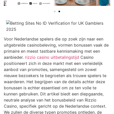
Voor Nederlandse spelers die op zoek zijn naar een
uitgebreide casinobeleving, vormen bonussen vaak de
primaire en meest tastbare kennismaking met een
aanbieder.
rizzio casino uitbetalingstijd
Casino
positioneert zich in deze markt met een verleidelijk
aanbod van promoties, samengesteld om zowel
nieuwe bezoekers te begroeten als trouwe spelers te
waarderen. Het begrijpen van de details achter deze
bonussen is echter essentieel om ze ten volle te
kunnen gebruiken. Dit artikel biedt een diepgaande,
neutrale analyse van het bonusbeleid van Rizzio
Casino, specifiek gericht op de Nederlandse context.
We zullen de diverse typen promoties ontleden, de