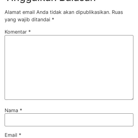
Alamat email Anda tidak akan dipublikasikan.
Ruas
yang wajib ditandai
*
Komentar
*
Nama
*
Email
*