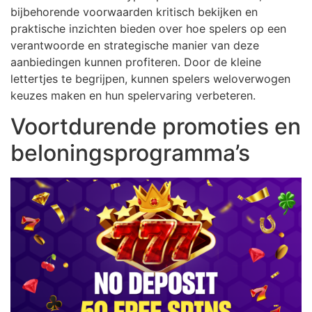
bijbehorende voorwaarden kritisch bekijken en
praktische inzichten bieden over hoe spelers op een
verantwoorde en strategische manier van deze
aanbiedingen kunnen profiteren. Door de kleine
lettertjes te begrijpen, kunnen spelers weloverwogen
keuzes maken en hun spelervaring verbeteren.
Voortdurende promoties en
beloningsprogramma’s