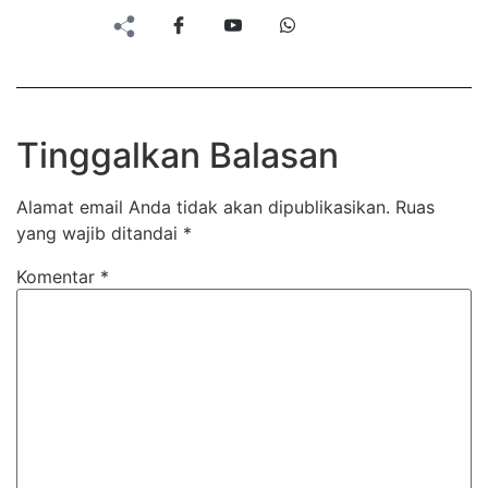
Tinggalkan Balasan
Alamat email Anda tidak akan dipublikasikan.
Ruas
yang wajib ditandai
*
Komentar
*