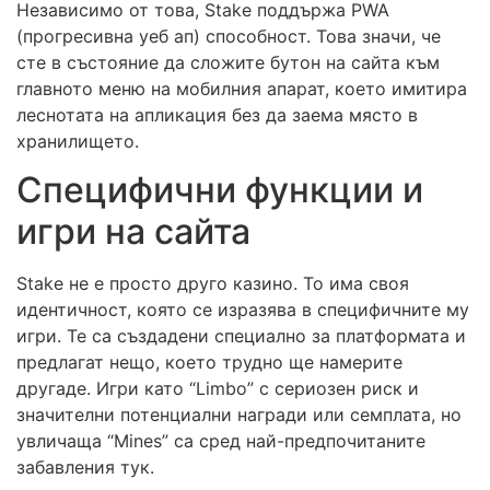
Независимо от това, Stake поддържа PWA
(прогресивна уеб ап) способност. Това значи, че
сте в състояние да сложите бутон на сайта към
главното меню на мобилния апарат, което имитира
леснотата на апликация без да заема място в
хранилището.
Специфични функции и
игри на сайта
Stake не е просто друго казино. То има своя
идентичност, която се изразява в специфичните му
игри. Те са създадени специално за платформата и
предлагат нещо, което трудно ще намерите
другаде. Игри като “Limbo” с сериозен риск и
значителни потенциални награди или семплата, но
увличаща “Mines” са сред най-предпочитаните
забавления тук.