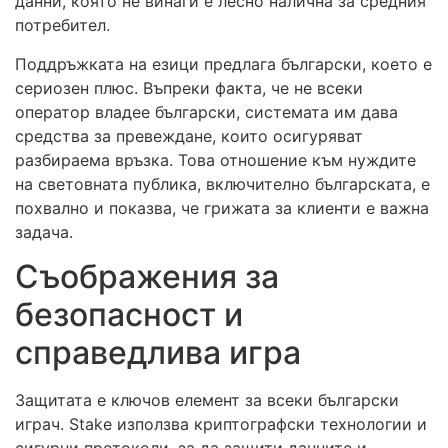
данни, която не винаги е лесно налична за средния
потребител.
Поддръжката на езици предлага български, което е
сериозен плюс. Въпреки факта, че не всеки
оператор владее български, системата им дава
средства за превеждане, които осигуряват
разбираема връзка. Това отношение към нуждите
на световната публика, включително българската, е
похвално и показва, че грижата за клиенти е важна
задача.
Съображения за
безопасност и
справедлива игра
Защитата е ключов елемент за всеки български
играч. Stake използва криптографски технологии и