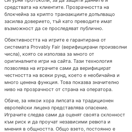
сигурни протоколи, за да защити данните и
средствата на клиентите. Прозрачността на
блокчейна за крипто транзакциите допълващо
засилва доверието, тъй като преводите имат
възможност да се проследяват публично.
Обективността на игрите е гарантирана от
системата Provably Fair (верифицирани произволни
числа), която се използва за много от
оригиналните игри на сайта. Тази технология
позволява на играчите сами да верифицират
честността на всеки рунд, което е необичайна и
много ценена функция. Това показва значително
ниво на прозрачност от страна на оператора.
Обаче, за някои хора липсата на традиционен
европейски лиценз представлява опасение.
Играчите следва сами да оценят своята склонност
към риск и да проучат независими ревюта и
мнения в общността. Общо взето, постоянно е