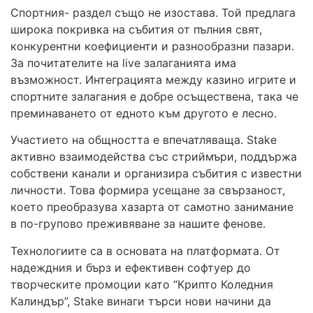
Спортния- раздел също не изостава. Той предлага
широка покривка на събития от пълния свят,
конкурентни коефициенти и разнообразни пазари.
За почитателите на live залаганията има
възможност. Интеграцията между казино игрите и
спортните залагания е добре осъществена, така че
преминаването от едното към другото е лесно.
Участието на общността е впечатляваща. Stake
активно взаимодейства със стриймъри, поддържа
собствени канали и организира събития с известни
личности. Това формира усещане за свързаност,
което преобразува хазарта от самотно занимание
в по-групово преживяване за нашите фенове.
Технологиите са в основата на платформата. От
надеждния и бърз и ефективен софтуер до
творческите промоции като “Крипто Коледния
Калиндър”, Stake винаги търси нови начини да