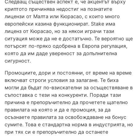
Следващ съществен аспект е, че акцентът върху
криптото причинява недостиг на познатите
лицензи от Малта или Кюрасао, с които много
европейски казина функционират. Stake има
лиценз от Кюрасао, но за някои играчи тази
ситуация може да не е достатъчно. Те вероятно ще
потърсят по-пряко одобрена в Европа регулация,
която да им даде увереност за допълнителна
сигурност.
Промоциите, дори и постоянни, от време на време
включват строги условия за залагане. Те биха
могли да бъдат по-взискателни за осъществяване в
съпоставка с тези на конкуренти. Поради тази
причина е препоръчително да прочетете щателно
правилата на която и да е промоция, за да
осъзнаете правилата за освобождаване на бонус
сумите. Това е стандартна норма в индустрията, но
при тях си е препоръчително да останете