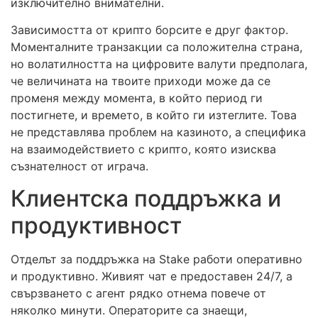
изключително внимателни.
Зависимостта от крипто борсите е друг фактор.
Моменталните транзакции са положителна страна,
но волатилността на цифровите валути предполага,
че величината на твоите приходи може да се
променя между момента, в който период ги
постигнете, и времето, в който ги изтеглите. Това
не представлява проблем на казиното, а специфика
на взаимодействието с крипто, която изисква
съзнателност от играча.
Клиентска поддръжка и
продуктивност
Отделът за поддръжка на Stake работи оперативно
и продуктивно. Живият чат е предоставен 24/7, а
свързването с агент рядко отнема повече от
няколко минути. Операторите са знаещи,