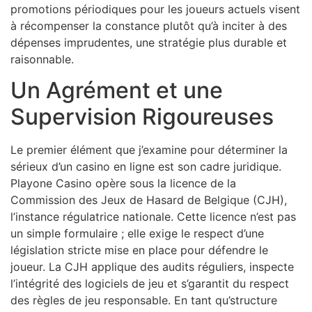
promotions périodiques pour les joueurs actuels visent
à récompenser la constance plutôt qu’à inciter à des
dépenses imprudentes, une stratégie plus durable et
raisonnable.
Un Agrément et une
Supervision Rigoureuses
Le premier élément que j’examine pour déterminer la
sérieux d’un casino en ligne est son cadre juridique.
Playone Casino opère sous la licence de la
Commission des Jeux de Hasard de Belgique (CJH),
l’instance régulatrice nationale. Cette licence n’est pas
un simple formulaire ; elle exige le respect d’une
législation stricte mise en place pour défendre le
joueur. La CJH applique des audits réguliers, inspecte
l’intégrité des logiciels de jeu et s’garantit du respect
des règles de jeu responsable. En tant qu’structure