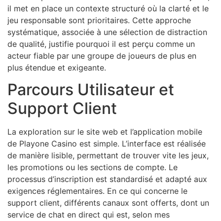
il met en place un contexte structuré où la clarté et le
jeu responsable sont prioritaires. Cette approche
systématique, associée à une sélection de distraction
de qualité, justifie pourquoi il est perçu comme un
acteur fiable par une groupe de joueurs de plus en
plus étendue et exigeante.
Parcours Utilisateur et
Support Client
La exploration sur le site web et l’application mobile
de Playone Casino est simple. L’interface est réalisée
de manière lisible, permettant de trouver vite les jeux,
les promotions ou les sections de compte. Le
processus d’inscription est standardisé et adapté aux
exigences réglementaires. En ce qui concerne le
support client, différents canaux sont offerts, dont un
service de chat en direct qui est, selon mes