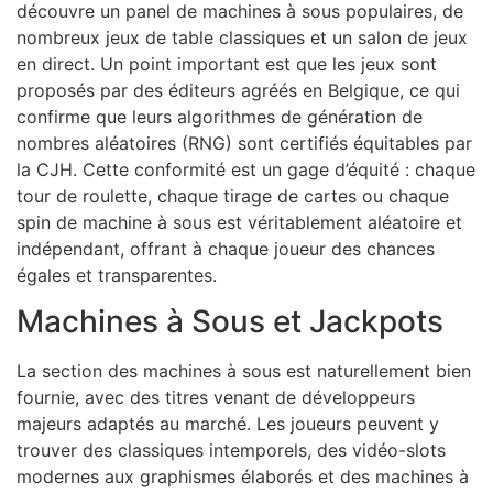
découvre un panel de machines à sous populaires, de
nombreux jeux de table classiques et un salon de jeux
en direct. Un point important est que les jeux sont
proposés par des éditeurs agréés en Belgique, ce qui
confirme que leurs algorithmes de génération de
nombres aléatoires (RNG) sont certifiés équitables par
la CJH. Cette conformité est un gage d’équité : chaque
tour de roulette, chaque tirage de cartes ou chaque
spin de machine à sous est véritablement aléatoire et
indépendant, offrant à chaque joueur des chances
égales et transparentes.
Machines à Sous et Jackpots
La section des machines à sous est naturellement bien
fournie, avec des titres venant de développeurs
majeurs adaptés au marché. Les joueurs peuvent y
trouver des classiques intemporels, des vidéo-slots
modernes aux graphismes élaborés et des machines à