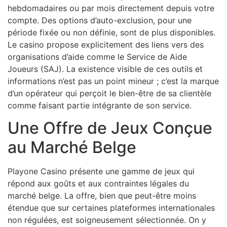
hebdomadaires ou par mois directement depuis votre
compte. Des options d’auto-exclusion, pour une
période fixée ou non définie, sont de plus disponibles.
Le casino propose explicitement des liens vers des
organisations d’aide comme le Service de Aide
Joueurs (SAJ). La existence visible de ces outils et
informations n’est pas un point mineur ; c’est la marque
d’un opérateur qui perçoit le bien-être de sa clientèle
comme faisant partie intégrante de son service.
Une Offre de Jeux Conçue
au Marché Belge
Playone Casino présente une gamme de jeux qui
répond aux goûts et aux contraintes légales du
marché belge. La offre, bien que peut-être moins
étendue que sur certaines plateformes internationales
non régulées, est soigneusement sélectionnée. On y