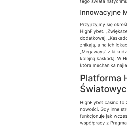
tego świata natychmia
Innowacyjne M
Przyjrzyjmy się okre
HighFlybet. „Zwiększe
dodatkowej. „Kaskado
znikają, a na ich lok
„Megaways” z kilkudz
kolejną kaskadą. W Hi
która mechanika najle
Platforma 
Światowych
HighFlybet casino to 
nowości. Gdy inne st
funkcjonuje jak wczes
współpracy z Pragmati