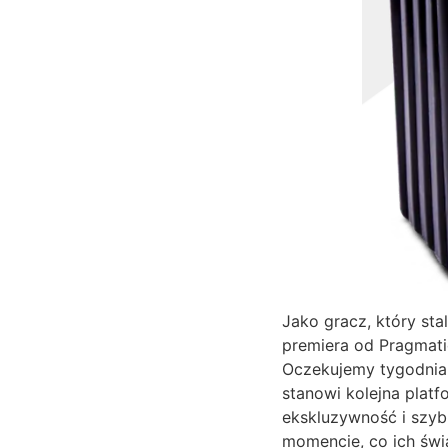
Jako gracz, który sta
premiera od Pragmati
Oczekujemy tygodniam
stanowi kolejna plat
ekskluzywność i szyb
momencie, co ich świ