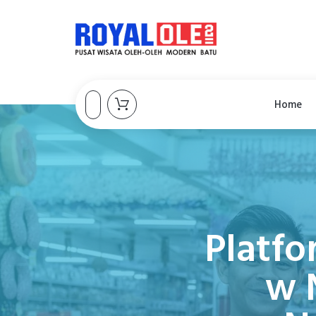
Home
Platfo
w 