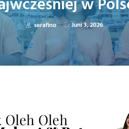
ajwcześniej w Pols
Juni 3, 2026
serafino