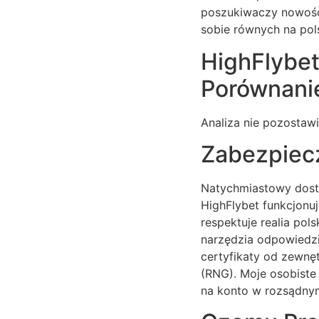
poszukiwaczy nowości,
sobie równych na pol
HighFlybet
Porównani
Analiza nie pozostaw
Zabezpiecz
Natychmiastowy dost
HighFlybet funkcjonuj
respektuje realia pol
narzędzia odpowiedzi
certyfikaty od zewnę
(RNG). Moje osobiste 
na konto w rozsądnym