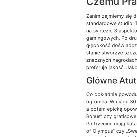
Czemu Prag
Zanim zajmiemy się d
standardowe studio. 
na syntezie 3 aspekt
gamingowych. Po drug
głębokość doświadczo
stanie stworzyć szcz
znacznych nagrodach. 
preferuje jakość. Jak
Główne Atut
Co dokładnie powoduj
ogromna. W ciągu 30 
a potem epicką opowi
Bonus” czy gratisowe
Po trzecim, mają kata
of Olympus” czy „Swe