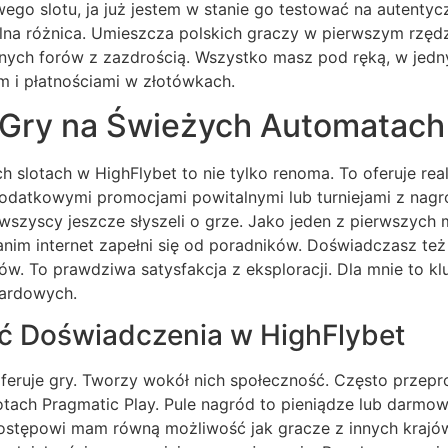
go slotu, ja już jestem w stanie go testować na autentyc
lna różnica. Umieszcza polskich graczy w pierwszym rzędz
nych forów z zazdrością. Wszystko masz pod ręką, w jedn
m i płatnościami w złotówkach.
 Gry na Świeżych Automatach
slotach w HighFlybet to nie tylko renoma. To oferuje real
odatkowymi promocjami powitalnymi lub turniejami z nagr
 wszyscy jeszcze słyszeli o grze. Jako jeden z pierwszych
zanim internet zapełni się od poradników. Doświadczasz też 
ów. To prawdziwa satysfakcja z eksploracji. Dla mnie to k
zardowych.
 Doświadczenia w HighFlybet
oferuje gry. Tworzy wokół nich społeczność. Często przep
otach Pragmatic Play. Pule nagród to pieniądze lub darmow
stępowi mam równą możliwość jak gracze z innych krajów