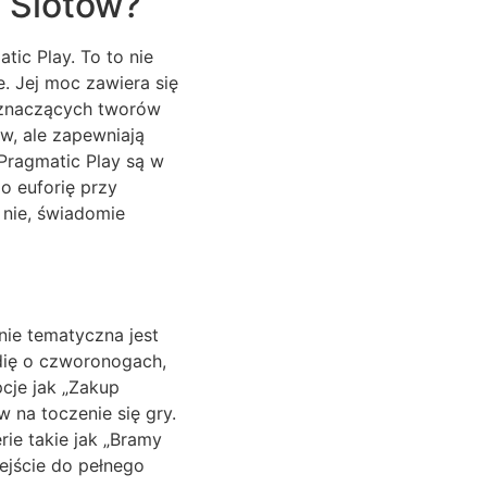
e Slotów?
ic Play. To to nie
. Jej moc zawiera się
e znaczących tworów
w, ale zapewniają
Pragmatic Play są w
o euforię przy
 nie, świadomie
nie tematyczna jest
dię o czworonogach,
cje jak „Zakup
 na toczenie się gry.
rie takie jak „Bramy
ejście do pełnego