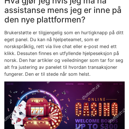
Hva gjør jeg hvis jeg må ha
assistanse mens jeg er inne på
den nye plattformen?
Brukerstøtte er tilgjengelig som en hurtigknapp på ditt
eget panel. Du kan nå hjelpeteamet, som er
norskspråklig, rett via live chat eller e-post med ett
klikk. Dessuten finnes en utfyllende hjelpeseksjon på
norsk. Den har artikler og veiledninger som tar for seg
alt fra justering av panelet til hvordan transaksjoner
fungerer. Den er til stede når som helst.