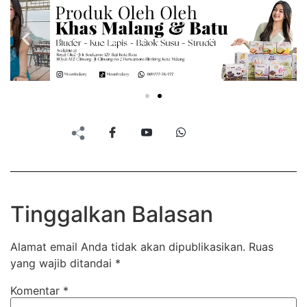
Tinggalkan Balasan
Alamat email Anda tidak akan dipublikasikan.
Ruas
yang wajib ditandai
*
Komentar
*