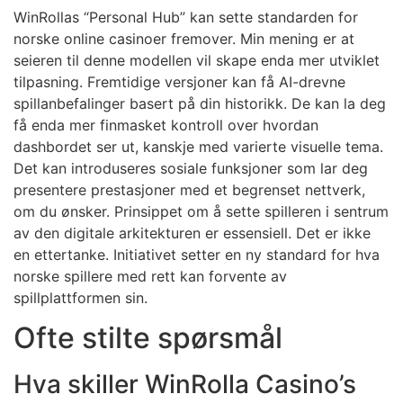
WinRollas “Personal Hub” kan sette standarden for
norske online casinoer fremover. Min mening er at
seieren til denne modellen vil skape enda mer utviklet
tilpasning. Fremtidige versjoner kan få AI-drevne
spillanbefalinger basert på din historikk. De kan la deg
få enda mer finmasket kontroll over hvordan
dashbordet ser ut, kanskje med varierte visuelle tema.
Det kan introduseres sosiale funksjoner som lar deg
presentere prestasjoner med et begrenset nettverk,
om du ønsker. Prinsippet om å sette spilleren i sentrum
av den digitale arkitekturen er essensiell. Det er ikke
en ettertanke. Initiativet setter en ny standard for hva
norske spillere med rett kan forvente av
spillplattformen sin.
Ofte stilte spørsmål
Hva skiller WinRolla Casino’s