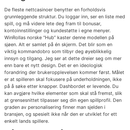
De fleste nettcasinoer benytter en forholdsvis
grunnleggende struktur. Du loggar inn, ser en liste med
spill, og må videre lete deg fram til bonusar,
kontoinnstillinger og kundestøtte i egne menyer.
WinRollas norske “Hub” kaster denne modellen på
sjøen. Alt er samlet på én skjerm. Det blir som en
viktig kommandobro som tilbyr deg øyeblikkelig
innsyn og tilgang. Jeg ser at dette dreier seg om mer
enn bare et nytt design. Det er en ideologisk
forandring der brukeropplevelsen kommer først. Målet
er at spilleren skal fokusere på underholdningen, ikke
på å søke etter knapper. Dashbordet er levende. Du
kan avgjøre hvilke elementer som skal stå fremst, slik
at grensesnittet tilpasser seg din egen spillprofil. Den
graden av personalisering finner man sjelden i
bransjen, og spesielt ikke når den er utviklet for ett
enkelt lands spillere.