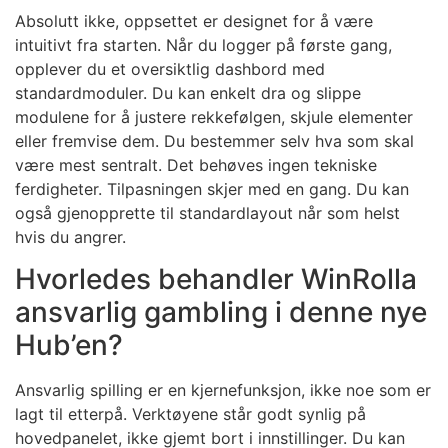
Absolutt ikke, oppsettet er designet for å være
intuitivt fra starten. Når du logger på første gang,
opplever du et oversiktlig dashbord med
standardmoduler. Du kan enkelt dra og slippe
modulene for å justere rekkefølgen, skjule elementer
eller fremvise dem. Du bestemmer selv hva som skal
være mest sentralt. Det behøves ingen tekniske
ferdigheter. Tilpasningen skjer med en gang. Du kan
også gjenopprette til standardlayout når som helst
hvis du angrer.
Hvorledes behandler WinRolla
ansvarlig gambling i denne nye
Hub’en?
Ansvarlig spilling er en kjernefunksjon, ikke noe som er
lagt til etterpå. Verktøyene står godt synlig på
hovedpanelet, ikke gjemt bort i innstillinger. Du kan