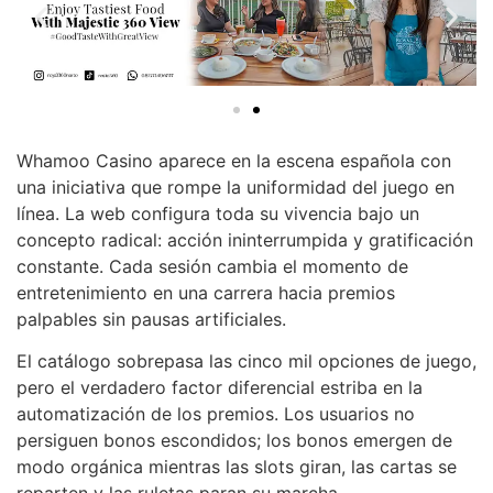
Whamoo Casino aparece en la escena española con
una iniciativa que rompe la uniformidad del juego en
línea. La web configura toda su vivencia bajo un
concepto radical: acción ininterrumpida y gratificación
constante. Cada sesión cambia el momento de
entretenimiento en una carrera hacia premios
palpables sin pausas artificiales.
El catálogo sobrepasa las cinco mil opciones de juego,
pero el verdadero factor diferencial estriba en la
automatización de los premios. Los usuarios no
persiguen bonos escondidos; los bonos emergen de
modo orgánica mientras las slots giran, las cartas se
reparten y las ruletas paran su marcha.