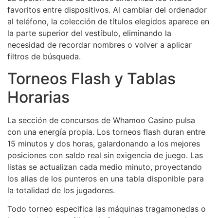
favoritos entre dispositivos. Al cambiar del ordenador
al teléfono, la colección de títulos elegidos aparece en
la parte superior del vestíbulo, eliminando la
necesidad de recordar nombres o volver a aplicar
filtros de búsqueda.
Torneos Flash y Tablas
Horarias
La sección de concursos de Whamoo Casino pulsa
con una energía propia. Los torneos flash duran entre
15 minutos y dos horas, galardonando a los mejores
posiciones con saldo real sin exigencia de juego. Las
listas se actualizan cada medio minuto, proyectando
los alias de los punteros en una tabla disponible para
la totalidad de los jugadores.
Todo torneo especifica las máquinas tragamonedas o