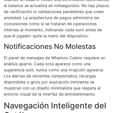
el balance se actualiza en milisegundos. No hay plazos
de verificación ni validaciones pendientes que creen
ansiedad. La arquitectura de pagos administra las
concesiones como si se trataran de operaciones
internas al momento, indicando cada euro antes de
que el jugador quite la mano del dispositivo.
Notificaciones No Molestas
El panel de mensajes de Whamoo Casino requiere un
análisis aparte. Cada nota aparece como una
sugerencia sutil, nunca como una irrupción agresiva.
Los alertas de recientes campeonatos, recargas
disponibles o giros por expiración inminente se
muestran con un diseño minimalista que respeta el
entorno visual de la interfaz de entretenimiento.
Navegación Inteligente del