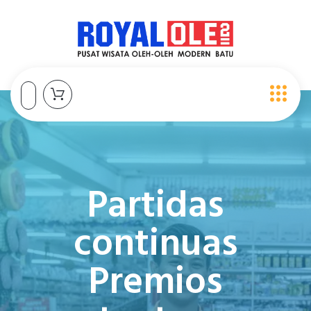
Partidas
continuas
Premios