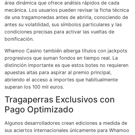
área dinámica que ofrece análisis rápidos de cada
mecánica. Los usuarios pueden revisar la ficha técnica
de una tragamonedas antes de abrirla, conociendo de
antes su volatilidad, sus símbolos particulares y las
condiciones precisas para activar las vueltas de
bonificación.
Whamoo Casino también alberga títulos con jackpots
progresivos que suman fondos en tiempo real. La
distinción importante es que estos botes no requieren
apuestas altas para aspirar al premio principal,
abriendo el acceso a importes que habitualmente
superan los 100 mil euros.
Tragaperras Exclusivos con
Pago Optimizado
Algunos desarrolladores crean ediciones a medida de
sus aciertos internacionales únicamente para Whamoo