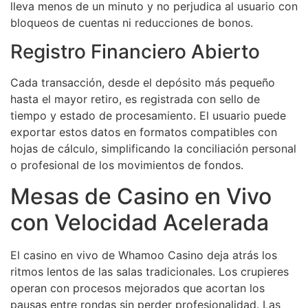
lleva menos de un minuto y no perjudica al usuario con
bloqueos de cuentas ni reducciones de bonos.
Registro Financiero Abierto
Cada transacción, desde el depósito más pequeño
hasta el mayor retiro, es registrada con sello de
tiempo y estado de procesamiento. El usuario puede
exportar estos datos en formatos compatibles con
hojas de cálculo, simplificando la conciliación personal
o profesional de los movimientos de fondos.
Mesas de Casino en Vivo
con Velocidad Acelerada
El casino en vivo de Whamoo Casino deja atrás los
ritmos lentos de las salas tradicionales. Los crupieres
operan con procesos mejorados que acortan los
pausas entre rondas sin perder profesionalidad. Las