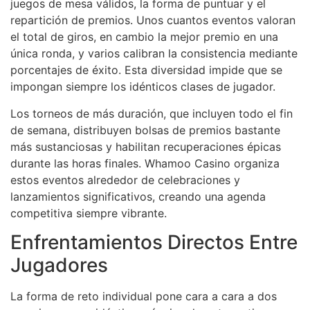
juegos de mesa válidos, la forma de puntuar y el
repartición de premios. Unos cuantos eventos valoran
el total de giros, en cambio la mejor premio en una
única ronda, y varios calibran la consistencia mediante
porcentajes de éxito. Esta diversidad impide que se
impongan siempre los idénticos clases de jugador.
Los torneos de más duración, que incluyen todo el fin
de semana, distribuyen bolsas de premios bastante
más sustanciosas y habilitan recuperaciones épicas
durante las horas finales. Whamoo Casino organiza
estos eventos alrededor de celebraciones y
lanzamientos significativos, creando una agenda
competitiva siempre vibrante.
Enfrentamientos Directos Entre
Jugadores
La forma de reto individual pone cara a cara a dos