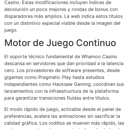
Casino. Estas modificaciones incluyen índices de
devolución un poco mejores y rondas de bonus con
disparadores más amplios. La web indica estos títulos
con un distintivo especial visible desde la imagen del
juego.
Motor de Juego Continuo
El soporte técnico fundamental de Whamoo Casino
descansa en servidores que dan prioridad a la latencia
cero. Los proveedores de software presentes, desde
gigantes como Pragmatic Play hasta estudios
independientes como Hacksaw Gaming, coordinan sus
lanzamientos con la infraestructura de la plataforma
para garantizar transiciones fluidas entre títulos.
El modo rápido de juego, activable desde el panel de
preferencias, acelera las animaciones sin sacrificar la
calidad gráfica. Los rodillos se mueven más rápido, las