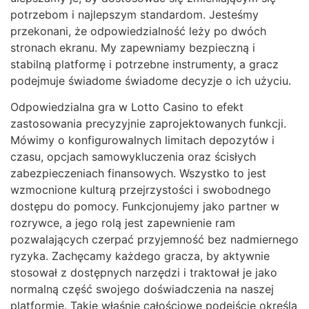
potrzebom i najlepszym standardom. Jesteśmy
przekonani, że odpowiedzialność leży po dwóch
stronach ekranu. My zapewniamy bezpieczną i
stabilną platformę i potrzebne instrumenty, a gracz
podejmuje świadome świadome decyzje o ich użyciu.
Odpowiedzialna gra w Lotto Casino to efekt
zastosowania precyzyjnie zaprojektowanych funkcji.
Mówimy o konfigurowalnych limitach depozytów i
czasu, opcjach samowykluczenia oraz ścisłych
zabezpieczeniach finansowych. Wszystko to jest
wzmocnione kulturą przejrzystości i swobodnego
dostępu do pomocy. Funkcjonujemy jako partner w
rozrywce, a jego rolą jest zapewnienie ram
pozwalających czerpać przyjemność bez nadmiernego
ryzyka. Zachęcamy każdego gracza, by aktywnie
stosował z dostępnych narzędzi i traktował je jako
normalną część swojego doświadczenia na naszej
platformie. Takie właśnie całościowe podejście określa