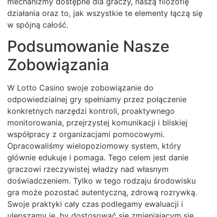
mechanizmy dostępne dla graczy, naszą filozofię
działania oraz to, jak wszystkie te elementy łączą się
w spójną całość.
Podsumowanie Nasze
Zobowiązania
W Lotto Casino swoje zobowiązanie do
odpowiedzialnej gry spełniamy przez połączenie
konkretnych narzędzi kontroli, proaktywnego
monitorowania, przejrzystej komunikacji i bliskiej
współpracy z organizacjami pomocowymi.
Opracowaliśmy wielopoziomowy system, który
głównie edukuje i pomaga. Tego celem jest danie
graczowi rzeczywistej władzy nad własnym
doświadczeniem. Tylko w tego rodzaju środowisku
gra może pozostać autentyczną, zdrową rozrywką.
Swoje praktyki cały czas podlegamy ewaluacji i
ulepszamy je, by dostosować się zmieniającym się