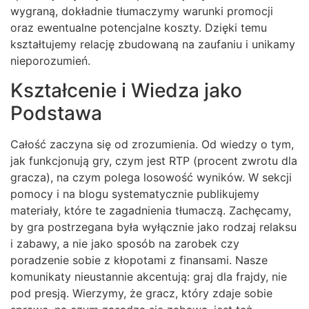
wygraną, dokładnie tłumaczymy warunki promocji
oraz ewentualne potencjalne koszty. Dzięki temu
kształtujemy relację zbudowaną na zaufaniu i unikamy
nieporozumień.
Kształcenie i Wiedza jako
Podstawa
Całość zaczyna się od zrozumienia. Od wiedzy o tym,
jak funkcjonują gry, czym jest RTP (procent zwrotu dla
gracza), na czym polega losowość wyników. W sekcji
pomocy i na blogu systematycznie publikujemy
materiały, które te zagadnienia tłumaczą. Zachęcamy,
by gra postrzegana była wyłącznie jako rodzaj relaksu
i zabawy, a nie jako sposób na zarobek czy
poradzenie sobie z kłopotami z finansami. Nasze
komunikaty nieustannie akcentują: graj dla frajdy, nie
pod presją. Wierzymy, że gracz, który zdaje sobie