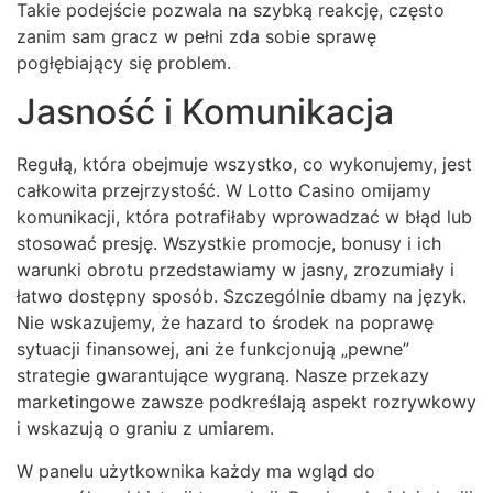
Takie podejście pozwala na szybką reakcję, często
zanim sam gracz w pełni zda sobie sprawę
pogłębiający się problem.
Jasność i Komunikacja
Regułą, która obejmuje wszystko, co wykonujemy, jest
całkowita przejrzystość. W Lotto Casino omijamy
komunikacji, która potrafiłaby wprowadzać w błąd lub
stosować presję. Wszystkie promocje, bonusy i ich
warunki obrotu przedstawiamy w jasny, zrozumiały i
łatwo dostępny sposób. Szczególnie dbamy na język.
Nie wskazujemy, że hazard to środek na poprawę
sytuacji finansowej, ani że funkcjonują „pewne”
strategie gwarantujące wygraną. Nasze przekazy
marketingowe zawsze podkreślają aspekt rozrywkowy
i wskazują o graniu z umiarem.
W panelu użytkownika każdy ma wgląd do