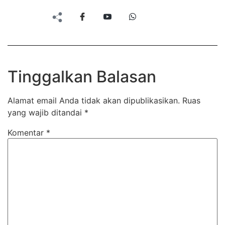
Tinggalkan Balasan
Alamat email Anda tidak akan dipublikasikan.
Ruas
yang wajib ditandai
*
Komentar
*