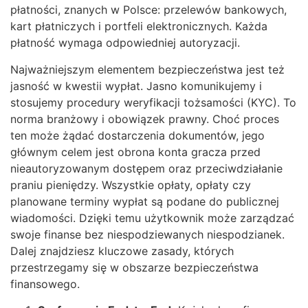
płatności, znanych w Polsce: przelewów bankowych,
kart płatniczych i portfeli elektronicznych. Każda
płatność wymaga odpowiedniej autoryzacji.
Najważniejszym elementem bezpieczeństwa jest też
jasność w kwestii wypłat. Jasno komunikujemy i
stosujemy procedury weryfikacji tożsamości (KYC). To
norma branżowy i obowiązek prawny. Choć proces
ten może żądać dostarczenia dokumentów, jego
głównym celem jest obrona konta gracza przed
nieautoryzowanym dostępem oraz przeciwdziałanie
praniu pieniędzy. Wszystkie opłaty, opłaty czy
planowane terminy wypłat są podane do publicznej
wiadomości. Dzięki temu użytkownik może zarządzać
swoje finanse bez niespodziewanych niespodzianek.
Dalej znajdziesz kluczowe zasady, których
przestrzegamy się w obszarze bezpieczeństwa
finansowego.