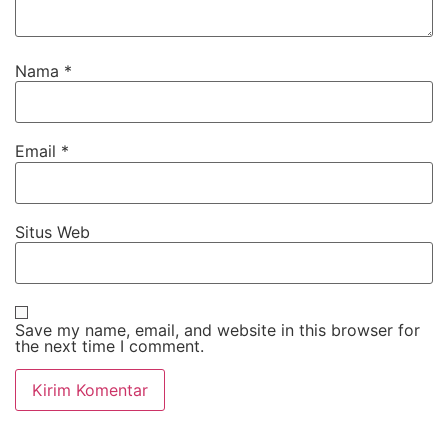
Nama
*
Email
*
Situs Web
Save my name, email, and website in this browser for
the next time I comment.