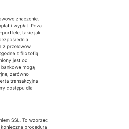
tawowe znaczenie.
płat i wypłat. Poza
ortfele, takie jak
 bezpośrednia
ia z przelewów
godne z filozofią
niony jest od
wy bankowe mogą
yjne, zarówno
ferta transakcyjna
ery dostępu dla
aniem SSL. To wzorzec
 konieczną procedurą