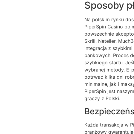
Sposoby pł
Na polskim rynku do
PiperSpin Casino pojm
powszechnie akceptow
Skrill, Neteller, Muc
integracja z szybkimi
bankowych. Proces do
szybkiego startu. Jeśl
wybranej metody. E-p
potrwać kilka dni ro
minimalne, jak i maks
PiperSpin jest naszym
graczy z Polski.
Bezpieczeńs
Każda transakcja w P
branżowy gwarantując