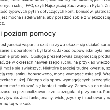
rnych sekcji FAQ, czyli Najczęściej Zadawanych Pytań. Zn
ść typowych pytań dotyczących kont, bonusów, płatności i
jest mocna i adekwatna, aby poradzić sobie z większością s
cz.
 i poziom pomocy
ostępności wsparcia czat na żywo okazał się działać spra
zenie z operatorem był krótki. Jakość odpowiedzi była me
zanie problemu. Obsługa prezentowała znajomością produk
ać, że w okresach największego ruchu, na przykład wiecz
i może się zwiększyć. Niektóre bardziej trudne kwestie, s
acją regulaminu bonusowego, mogą wymagać eskalacji. Wt
zekać dłużej. Dlatego dla spraw wymagających szczegóło
rem może okazać się kontakt mailowy. Zapewnia on dokum
 czasu na przeanalizowanie ze szczegółami przypadku. P
zytywnie. Jest funkcjonalny, wielojęzyczny i zachowany 
ormę tej wielkości.