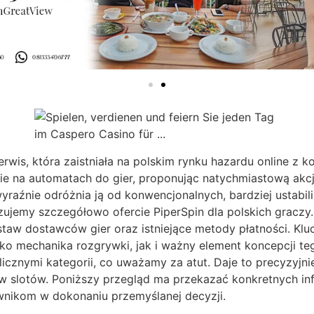
erwis, która zaistniała na polskim rynku hazardu online z
nie na automatach do gier, proponując natychmiastową akc
yraźnie odróżnia ją od konwencjonalnych, bardziej ustabi
zujemy szczegółowo ofercie PiperSpin dla polskich graczy
staw dostawców gier oraz istniejące metody płatności. Kl
ako mechanika rozgrywki, jak i ważny element koncepcji te
licznymi kategorii, co uważamy za atut. Daje to precyzyjn
ów slotów. Poniższy przegląd ma przekazać konkretnych in
nikom w dokonaniu przemyślanej decyzji.