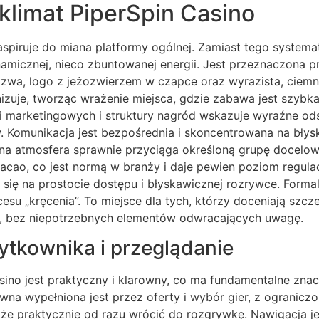
 klimat PiperSpin Casino
aspiruje do miana platformy ogólnej. Zamiast tego system
micznej, nieco zbuntowanej energii. Jest przeznaczona 
wa, logo z jeżozwierzem w czapce oraz wyrazista, ciemn
zuje, tworząc wrażenie miejsca, gdzie zabawa jest szybka
ci marketingowych i struktury nagród wskazuje wyraźne od
 Komunikacja jest bezpośrednia i skoncentrowana na błyska
na atmosfera sprawnie przyciąga określoną grupę docelową
racao, co jest normą w branży i daje pewien poziom regulacj
 się na prostocie dostępu i błyskawicznej rozrywce. Forma
su „kręcenia”. To miejsce dla tych, którzy doceniają szcz
ji, bez niepotrzebnych elementów odwracających uwagę.
ytkownika i przeglądanie
asino jest praktyczny i klarowny, co ma fundamentalne zna
wna wypełniona jest przez oferty i wybór gier, z ograniczo
że praktycznie od razu wrócić do rozgrywkę. Nawigacja jes