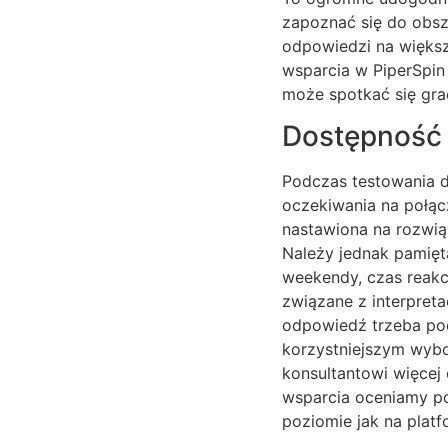
zapoznać się do obsze
odpowiedzi na większo
wsparcia w PiperSpin 
może spotkać się gra
Dostępność
Podczas testowania d
oczekiwania na połąc
nastawiona na rozwią
Należy jednak pamięt
weekendy, czas reakcj
związane z interpret
odpowiedź trzeba poc
korzystniejszym wybo
konsultantowi więcej
wsparcia oceniamy po
poziomie jak na platf