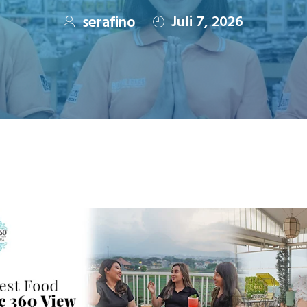
Juli 7, 2026
serafino