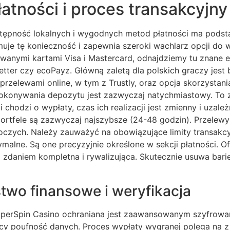
atności i proces transakcyjny
stępność lokalnych i wygodnych metod płatności ma pods
uje tę konieczność i zapewnia szeroki wachlarz opcji do w
anymi kartami Visa i Mastercard, odnajdziemy tu znane e-p
hBetter czy ecoPayz. Główną zaletą dla polskich graczy jest
 przelewami online, w tym z Trustly, oraz opcja skorzystan
konywania depozytu jest zazwyczaj natychmiastowy. To z
i chodzi o wypłaty, czas ich realizacji jest zmienny i uzależ
ortfele są zazwyczaj najszybsze (24-48 godzin). Przele
boczych. Należy zauważyć na obowiązujące limity transakc
ymalne. Są one precyzyjnie określone w sekcji płatności. O
 zdaniem kompletna i rywalizująca. Skutecznie usuwa bari
two finansowe i weryfikacja
iperSpin Casino ochraniana jest zaawansowanym szyfrow
y poufność danych. Proces wypłaty wygranej polega na z