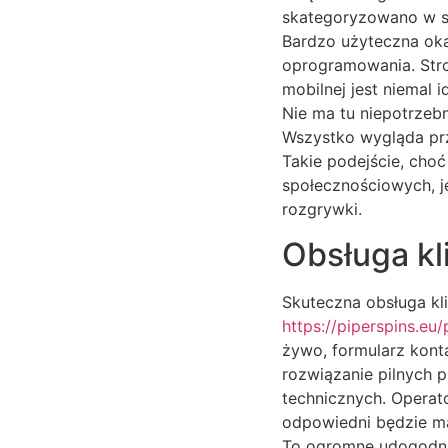
skategoryzowano w st
Bardzo użyteczna oka
oprogramowania. Stro
mobilnej jest niemal
Nie ma tu niepotrzeb
Wszystko wygląda prz
Takie podejście, cho
społecznościowych, je
rozgrywki.
Obsługa kli
Skuteczna obsługa kl
https://piperspins.eu/p
żywo, formularz kont
rozwiązanie pilnych p
technicznych. Operat
odpowiedni będzie ma
To ogromne udogodnie