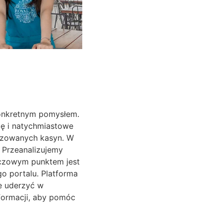
 konkretnym pomysłem.
ję i natychmiastowe
lizowanych kasyn. W
. Przeanalizujemy
uczowym punktem jest
go portalu. Platforma
ie uderzyć w
formacji, aby pomóc