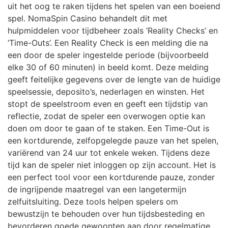
uit het oog te raken tijdens het spelen van een boeiend
spel. NomaSpin Casino behandelt dit met
hulpmiddelen voor tijdbeheer zoals ‘Reality Checks’ en
‘Time-Outs’. Een Reality Check is een melding die na
een door de speler ingestelde periode (bijvoorbeeld
elke 30 of 60 minuten) in beeld komt. Deze melding
geeft feitelijke gegevens over de lengte van de huidige
speelsessie, deposito’s, nederlagen en winsten. Het
stopt de speelstroom even en geeft een tijdstip van
reflectie, zodat de speler een overwogen optie kan
doen om door te gaan of te staken. Een Time-Out is
een kortdurende, zelfopgelegde pauze van het spelen,
variërend van 24 uur tot enkele weken. Tijdens deze
tijd kan de speler niet inloggen op zijn account. Het is
een perfect tool voor een kortdurende pauze, zonder
de ingrijpende maatregel van een langetermijn
zelfuitsluiting. Deze tools helpen spelers om
bewustzijn te behouden over hun tijdsbesteding en
bevorderen goede gewoonten aan door regelmatige