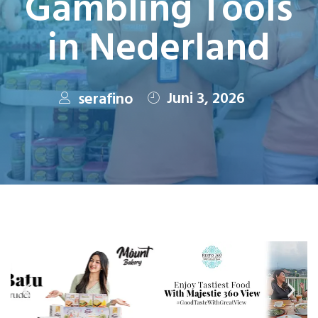
Gambling Tools
in Nederland
Juni 3, 2026
serafino