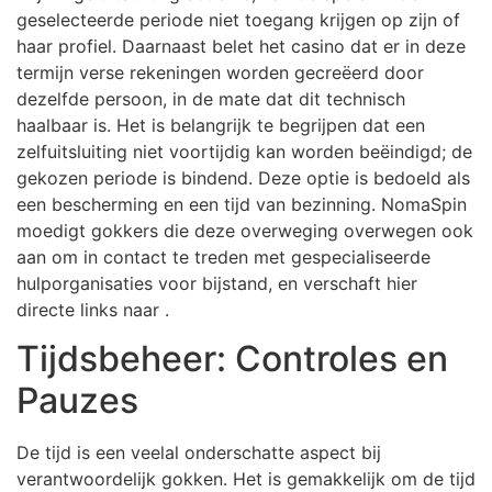
geselecteerde periode niet toegang krijgen op zijn of
haar profiel. Daarnaast belet het casino dat er in deze
termijn verse rekeningen worden gecreëerd door
dezelfde persoon, in de mate dat dit technisch
haalbaar is. Het is belangrijk te begrijpen dat een
zelfuitsluiting niet voortijdig kan worden beëindigd; de
gekozen periode is bindend. Deze optie is bedoeld als
een bescherming en een tijd van bezinning. NomaSpin
moedigt gokkers die deze overweging overwegen ook
aan om in contact te treden met gespecialiseerde
hulporganisaties voor bijstand, en verschaft hier
directe links naar .
Tijdsbeheer: Controles en
Pauzes
De tijd is een veelal onderschatte aspect bij
verantwoordelijk gokken. Het is gemakkelijk om de tijd