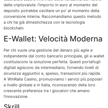
delle criptovalute: l’importo in euro al momento del
deposito potrebbe oscillare un po’ al momento della
conversione interna. Raccomandiamo questo metodo
a chi ha già dimestichezza con la tecnologia
blockchain.
E-Wallet: Velocità Moderna
Per chi vuole una gestione del denaro più agile e
indipendente dal conto bancario principale, gli e-wallet
costituiscono la soluzione perfetta. Questi portafogli
digitali agiscono da intermediario, fornendo livelli di
sicurezza aggiuntivi e, spesso, transazioni più rapide.
A WinRalla Casino, promuoviamo i servizi più popolari
a livello globale e in Italia, riconoscendo della loro
crescente preferenza tra i giocatori che amano
l’innovazione.
Skrill