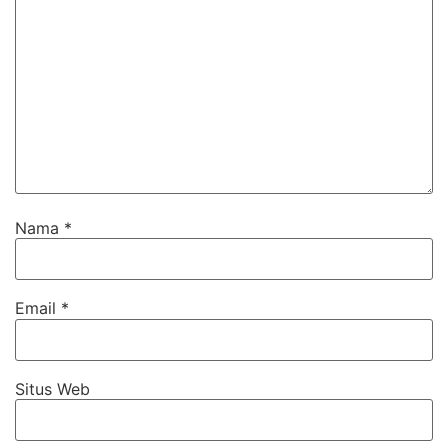
Nama
*
Email
*
Situs Web