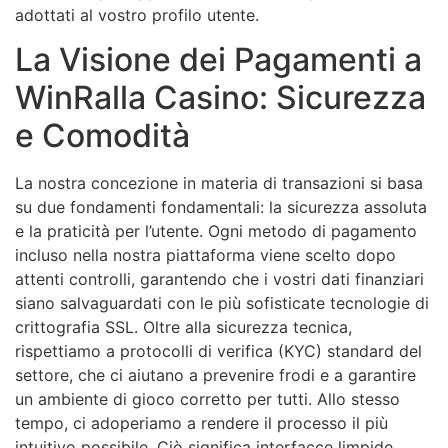
adottati al vostro profilo utente.
La Visione dei Pagamenti a
WinRalla Casino: Sicurezza
e Comodità
La nostra concezione in materia di transazioni si basa
su due fondamenti fondamentali: la sicurezza assoluta
e la praticità per l’utente. Ogni metodo di pagamento
incluso nella nostra piattaforma viene scelto dopo
attenti controlli, garantendo che i vostri dati finanziari
siano salvaguardati con le più sofisticate tecnologie di
crittografia SSL. Oltre alla sicurezza tecnica,
rispettiamo a protocolli di verifica (KYC) standard del
settore, che ci aiutano a prevenire frodi e a garantire
un ambiente di gioco corretto per tutti. Allo stesso
tempo, ci adoperiamo a rendere il processo il più
intuitivo possibile. Ciò significa interfacce limpide,