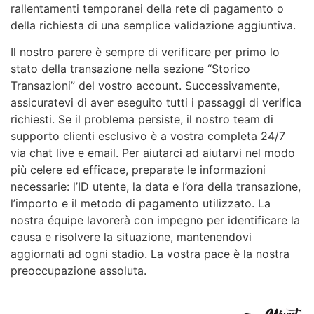
rallentamenti temporanei della rete di pagamento o
della richiesta di una semplice validazione aggiuntiva.
Il nostro parere è sempre di verificare per primo lo
stato della transazione nella sezione “Storico
Transazioni” del vostro account. Successivamente,
assicuratevi di aver eseguito tutti i passaggi di verifica
richiesti. Se il problema persiste, il nostro team di
supporto clienti esclusivo è a vostra completa 24/7
via chat live e email. Per aiutarci ad aiutarvi nel modo
più celere ed efficace, preparate le informazioni
necessarie: l’ID utente, la data e l’ora della transazione,
l’importo e il metodo di pagamento utilizzato. La
nostra équipe lavorerà con impegno per identificare la
causa e risolvere la situazione, mantenendovi
aggiornati ad ogni stadio. La vostra pace è la nostra
preoccupazione assoluta.