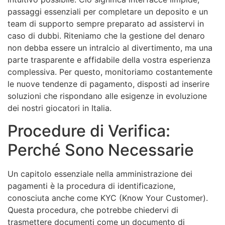
passaggi essenziali per completare un deposito e un
team di supporto sempre preparato ad assistervi in
caso di dubbi. Riteniamo che la gestione del denaro
non debba essere un intralcio al divertimento, ma una
parte trasparente e affidabile della vostra esperienza
complessiva. Per questo, monitoriamo costantemente
le nuove tendenze di pagamento, disposti ad inserire
soluzioni che rispondano alle esigenze in evoluzione
dei nostri giocatori in Italia.
Procedure di Verifica:
Perché Sono Necessarie
Un capitolo essenziale nella amministrazione dei
pagamenti è la procedura di identificazione,
conosciuta anche come KYC (Know Your Customer).
Questa procedura, che potrebbe chiedervi di
trasmettere documenti come un documento di