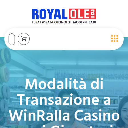
Modalità di
Transazione a
WinRalla Casino