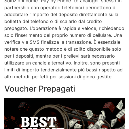
Soluzioni come “Pay by Phone” (o analoghi, spesso in
partnership con operatori telefonici) permettono di
addebitare l’importo del deposito direttamente sulla
bolletta del telefono o di scalarlo dal credito
prepagato. L’operazione è rapida e veloce, richiedendo
solo l’inserimento del proprio numero di cellulare. Una
verifica via SMS finalizza la transazione. È essenziale
notare che questo metodo è di solito disponibile solo
per i depositi, mentre per i prelievi sarà necessario
utilizzare un canale alternativo. Inoltre, sono presenti
limiti di importo tendenzialmente più bassi rispetto ad
altri metodi, perfetti per sessioni di gioco gestite.
Voucher Prepagati