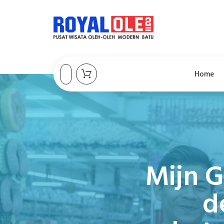
Home
Mijn G
d