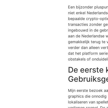
Een bijzonder pluspun
niet enkel Nederland
bepaalde crypto-optie
transacties zonder g
ingebouwd in de gebru
aan de Nederlandse wet
gemakkelijk terug te 
verder dan alleen ver
dat het platform seri
obstakels of onduidel
De eerste 
Gebruiks
Mijn eerste bezoek aa
graphics die onnodig 
lokaliseren van spellet
verliepen soepel. De a