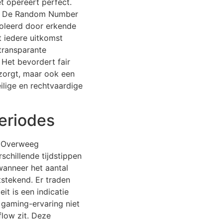
t opereert perfect.
ng. De Random Number
roleerd door erkende
 iedere uitkomst
 transparante
Het bevordert fair
 zorgt, maar ook een
ilige en rechtvaardige
Periodes
n. Overweeg
schillende tijdstippen
 wanneer het aantal
tstekend. Er traden
it is een indicatie
e gaming-ervaring niet
low zit. Deze