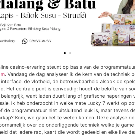
line casino-ervaring steunt op basis van de programmatuur
om
. Vandaag de dag analyseer ik de kern van de techniek b
e interface, de vlotheid, de betrouwbaarheid alsook de spel
d. Het centrale punt is eenvoudig: houdt de belofte van s
 belangrijk, want laden duurt lang of grafische haperingen
ssie. Ik heb onderzocht in welke mate Lucky 7 werkt op zo
f de programmatuur niet uitsluitend leuk is, maar tevens de
orkap? Kom, we gaan het te weten komen. Deze analyse rich
oornamelijk over de onderliggende techniek welke je game
eid dat iedere rad, kaart die wordt gedeeld en elke live dea