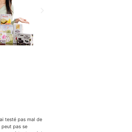
ai testé pas mal de
e peut pas se