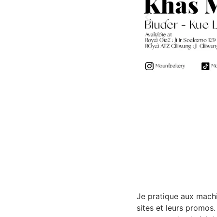
Je pratique aux machi
sites et leurs promos.