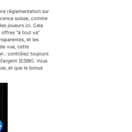
opre réglementation sur
 licence suisse, comme
es joueurs ici. Cela
offres “à tout va”
nsparentes, et les
de vue, cette
n : contrôlez toujours
d’argent (ESBK). Vous
sse, et que le bonus