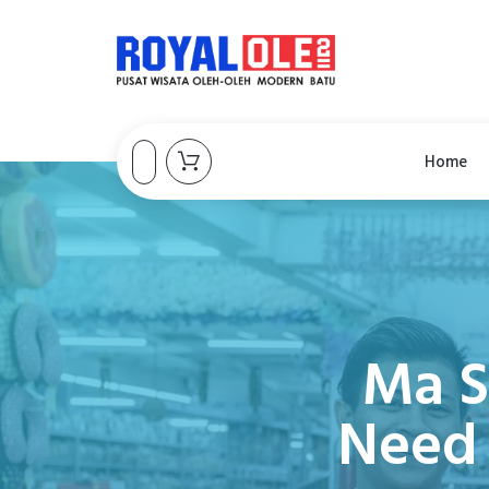
Home
Ma S
Need 