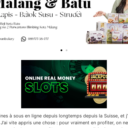
nes à sous en ligne depuis longtemps depuis la Suisse, et j’
 J’ai vite appris une chose : pour vraiment en profiter, on n