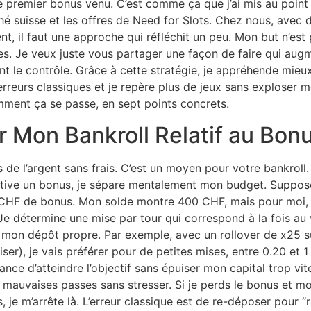
le premier bonus venu. C’est comme ça que j’ai mis au poin
é suisse et les offres de Need for Slots. Chez nous, avec d
nt, il faut une approche qui réfléchit un peu. Mon but n’es
les. Je veux juste vous partager une façon de faire qui au
ant le contrôle. Grâce à cette stratégie, je appréhende mie
 erreurs classiques et je repère plus de jeux sans exploser 
ment ça se passe, en sept points concrets.
r Mon Bankroll Relatif au Bon
 de l’argent sans frais. C’est un moyen pour votre bankroll
active un bonus, je sépare mentalement mon budget. Suppos
 CHF de bonus. Mon solde montre 400 CHF, mais pour moi, 
 Je détermine une mise par tour qui correspond à la fois a
 de mon dépôt propre. Par exemple, avec un rollover de x25 
er), je vais préférer pour de petites mises, entre 0.20 et 1
ance d’atteindre l’objectif sans épuiser mon capital trop v
s mauvaises passes sans stresser. Si je perds le bonus et m
s, je m’arrête là. L’erreur classique est de re-déposer pour “