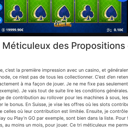
 Méticuleux des Propositions
, c’est la première impression avec un casino, et générale
de, ce n’est pas de tous les collectionner. C’est d’en rete
actement à ma façon de jouer. Je ne me fixe pas seulement
xemple). Je vais tout de suite lire les conditions générales
e de contribution au rollover pour les machines à sous, les 
ser le bonus. En Suisse, je vise les offres où les slots contr
te celles où leur contribution est limitée. Ensuite, je contrôl
ay ou Play’n GO par exemple, sont bien dans la liste. Pour fi
ps, au moins un mois, pour jouer. Ce tri méticuleux me pe