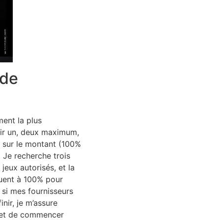
 de
ment la plus
nir un, deux maximum,
 sur le montant (100%
. Je recherche trois
jeux autorisés, et la
ibuent à 100% pour
e si mes fournisseurs
nir, je m’assure
rmet de commencer