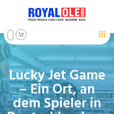
Lucky Jet Game
– Ein Ort, an
dem Spieler in