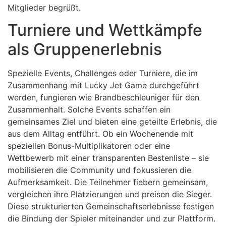
Mitglieder begrüßt.
Turniere und Wettkämpfe
als Gruppenerlebnis
Spezielle Events, Challenges oder Turniere, die im
Zusammenhang mit Lucky Jet Game durchgeführt
werden, fungieren wie Brandbeschleuniger für den
Zusammenhalt. Solche Events schaffen ein
gemeinsames Ziel und bieten eine geteilte Erlebnis, die
aus dem Alltag entführt. Ob ein Wochenende mit
speziellen Bonus-Multiplikatoren oder eine
Wettbewerb mit einer transparenten Bestenliste – sie
mobilisieren die Community und fokussieren die
Aufmerksamkeit. Die Teilnehmer fiebern gemeinsam,
vergleichen ihre Platzierungen und preisen die Sieger.
Diese strukturierten Gemeinschaftserlebnisse festigen
die Bindung der Spieler miteinander und zur Plattform.