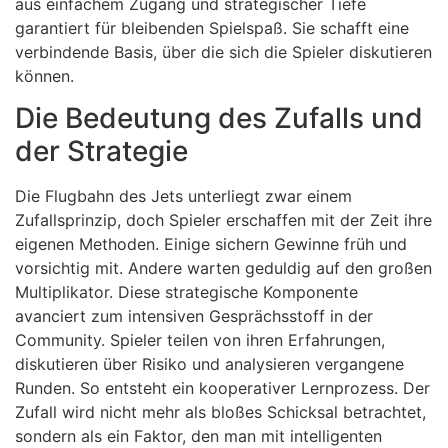
aus einfachem Zugang und strategischer Tiefe
garantiert für bleibenden Spielspaß. Sie schafft eine
verbindende Basis, über die sich die Spieler diskutieren
können.
Die Bedeutung des Zufalls und
der Strategie
Die Flugbahn des Jets unterliegt zwar einem
Zufallsprinzip, doch Spieler erschaffen mit der Zeit ihre
eigenen Methoden. Einige sichern Gewinne früh und
vorsichtig mit. Andere warten geduldig auf den großen
Multiplikator. Diese strategische Komponente
avanciert zum intensiven Gesprächsstoff in der
Community. Spieler teilen von ihren Erfahrungen,
diskutieren über Risiko und analysieren vergangene
Runden. So entsteht ein kooperativer Lernprozess. Der
Zufall wird nicht mehr als bloßes Schicksal betrachtet,
sondern als ein Faktor, den man mit intelligenten