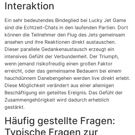
Interaktion
Ein sehr bedeutendes Bindeglied bei Lucky Jet Game
sind die Echtzeit-Chats in den laufenden Partien. Dort
können die Teilnehmer den Flug des Jets gemeinsam
ansehen und ihre Reaktionen direkt austauschen.
Dieser parallele Gedankenaustausch erzeugt ein
intensives Gefühl der Verbundenheit. Der Triumph,
wenn jemand risikofreudig einen großen Faktor
erreicht, oder das gemeinsame Bedauern bei einem
hauchdünnem Danebengehen werden live direkt erlebt.
Diese Möglichkeit verändert aus einer alleinigen
Beschäftigung ein geteiltes Ereignis. Das Gefühl der
Zusammengehörigkeit wird dadurch erheblich
gestärkt.
Häufig gestellte Fragen:
Typische Fragen zur