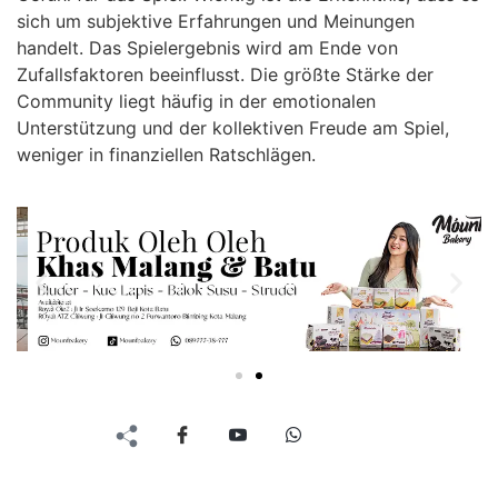
sich um subjektive Erfahrungen und Meinungen
handelt. Das Spielergebnis wird am Ende von
Zufallsfaktoren beeinflusst. Die größte Stärke der
Community liegt häufig in der emotionalen
Unterstützung und der kollektiven Freude am Spiel,
weniger in finanziellen Ratschlägen.