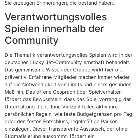
Sie erzeugen Erinnerungen, die bestand haben.
Verantwortungsvolles
Spielen innerhalb der
Community
Die Thematik verantwortungsvolles Spielen wird in der
deutschen Lucky Jet-Community ernsthaft behandelt.
Das gemeinsame Wissen der Gruppe wirkt hier oft
präventiv. Erfahrene Mitglieder machen immer wieder
auf die Notwendigkeit von Limits und einem gesunden
Maß hin. Das offene Gespräch über Spielverhalten
fördert das Bewusstsein, dass das Spiel vorrangig der
Unterhaltung dient. Eine Vielzahl teilen aktiv ihre
persönlichen Regeln, wie feste Budgetgrenzen pro Tag
oder den festen Entschluss, regelmäßige Pausen
einzulegen. Dieser transparente Austausch, der ohne
Stigmatisierung auskommt, fördert ein