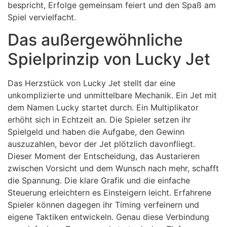
bespricht, Erfolge gemeinsam feiert und den Spaß am
Spiel vervielfacht.
Das außergewöhnliche
Spielprinzip von Lucky Jet
Das Herzstück von Lucky Jet stellt dar eine
unkomplizierte und unmittelbare Mechanik. Ein Jet mit
dem Namen Lucky startet durch. Ein Multiplikator
erhöht sich in Echtzeit an. Die Spieler setzen ihr
Spielgeld und haben die Aufgabe, den Gewinn
auszuzahlen, bevor der Jet plötzlich davonfliegt.
Dieser Moment der Entscheidung, das Austarieren
zwischen Vorsicht und dem Wunsch nach mehr, schafft
die Spannung. Die klare Grafik und die einfache
Steuerung erleichtern es Einsteigern leicht. Erfahrene
Spieler können dagegen ihr Timing verfeinern und
eigene Taktiken entwickeln. Genau diese Verbindung