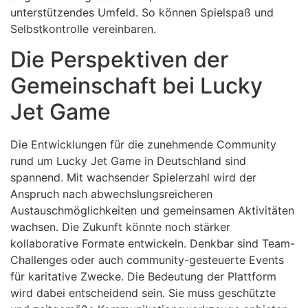
unterstützendes Umfeld. So können Spielspaß und
Selbstkontrolle vereinbaren.
Die Perspektiven der
Gemeinschaft bei Lucky
Jet Game
Die Entwicklungen für die zunehmende Community
rund um Lucky Jet Game in Deutschland sind
spannend. Mit wachsender Spielerzahl wird der
Anspruch nach abwechslungsreicheren
Austauschmöglichkeiten und gemeinsamen Aktivitäten
wachsen. Die Zukunft könnte noch stärker
kollaborative Formate entwickeln. Denkbar sind Team-
Challenges oder auch community-gesteuerte Events
für karitative Zwecke. Die Bedeutung der Plattform
wird dabei entscheidend sein. Sie muss geschützte