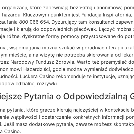
lka organizacji, które zapewniają bezpłatną i anonimową 
hazardu. Kluczowym punktem jest Fundacja Inspiratornia,
 zaufania 800 066 654. Dyżurujący tam konsultanci zapewn
rmacje i kierują do odpowiednich placówek. Łączyć można s
 daje różne, dyskretne formy pomocy przystosowane do pot
nia, wspomagania można szukać w poradniach terapii uzal
m mieście, a na wizytę nie potrzeba skierowania od lekarz
przez Narodowy Fundusz Zdrowia. Warto też przemyśleć do
 Anonimowi Hazardziści, gdzie można wymieniać doświadcz
dności. Luckera Casino rekomenduje te instytucje, uznają
dpowiedzialnej rozrywki.
iejsze Pytania o Odpowiedzialną 
a pytania, które gracze kierują najczęściej w kontekście 
ienie wątpliwości i dostarczenie konkretnych informacji p
. Jeśli masz dodatkowe pytania, zawsze możesz skontakto
ra Casino.