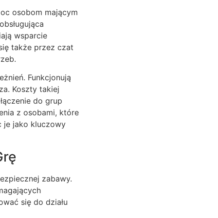
pomoc osobom mającym
 obsługująca
iają wsparcie
ię także przez czat
rzeb.
eżnień. Funkcjonują
a. Koszty takiej
łączenie do grup
enia z osobami, które
c je jako kluczowy
Grę
bezpiecznej zabawy.
omagających
wać się do działu