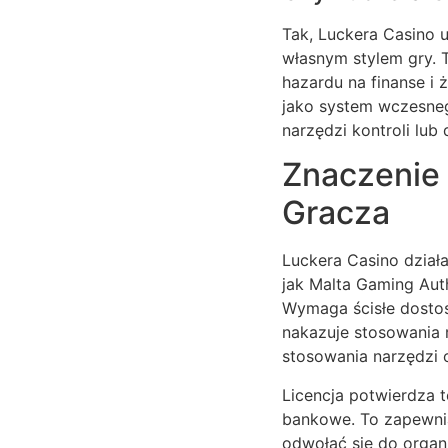
Tak, Luckera Casino 
własnym stylem gry. 
hazardu na finanse i 
jako system wczesneg
narzędzi kontroli lu
Znaczenie 
Gracza
Luckera Casino dział
jak Malta Gaming Auth
Wymaga ścisłe dostos
nakazuje stosowania 
stosowania narzędzi 
Licencja potwierdza 
bankowe. To zapewni
odwołać się do organu