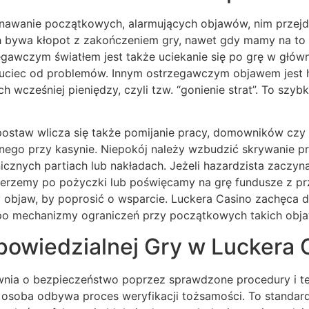
nawanie początkowych, alarmujących objawów, nim przejd
h bywa kłopot z zakończeniem gry, nawet gdy mamy na to 
gawczym światłem jest także uciekanie się po grę w główn
 uciec od problemów. Innym ostrzegawczym objawem jest 
h wcześniej pieniędzy, czyli tzw. “gonienie strat”. To szyb
ostaw wlicza się także pomijanie pracy, domowników czy
nego przy kasynie. Niepokój należy wzbudzić skrywanie pr
icznych partiach lub nakładach. Jeżeli hazardzista zaczyn
bierzemy po pożyczki lub poświęcamy na grę fundusze z p
y objaw, by poprosić o wsparcie. Luckera Casino zachęca 
a po mechanizmy ograniczeń przy początkowych takich obj
owiedzialnej Gry w Luckera 
nia o bezpieczeństwo poprzez sprawdzone procedury i te
 osoba odbywa proces weryfikacji tożsamości. To standa