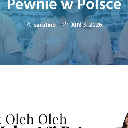
Pewnie w Polsce
Juni 3, 2026
serafino