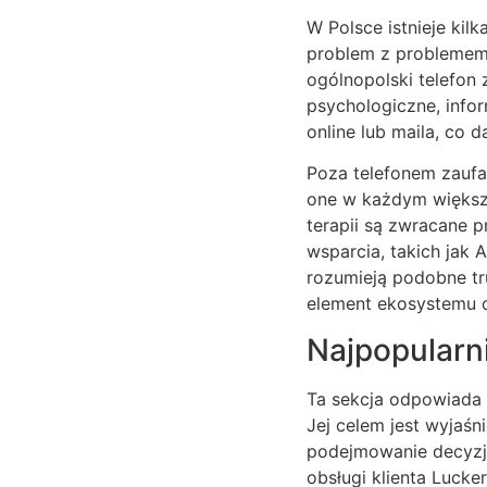
W Polsce istnieje ki
problem z problemem 
ogólnopolski telefon
psychologiczne, info
online lub maila, co
Poza telefonem zaufa
one w każdym większy
terapii są zwracane 
wsparcia, takich jak
rozumieją podobne tru
element ekosystemu o
Najpopularn
Ta sekcja odpowiada n
Jej celem jest wyjaśn
podejmowanie decyzji
obsługi klienta Lucke