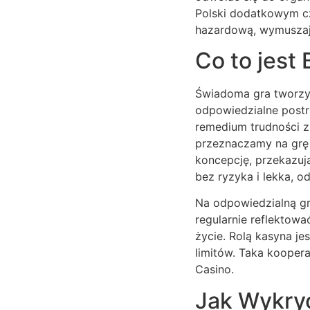
Polski dodatkowym cz
hazardową, wymuszają
Co to jest
Świadoma gra tworzy 
odpowiedzialne postr
remedium trudności z 
przeznaczamy na grę 
koncepcję, przekazuj
bez ryzyka i lekka, o
Na odpowiedzialną gr
regularnie reflektowa
życie. Rolą kasyna je
limitów. Taka kooper
Casino.
Jak Wykryć