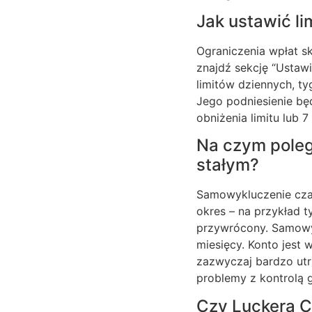
Jak ustawić l
Ograniczenia wpłat s
znajdź sekcję “Ustawi
limitów dziennych, ty
Jego podniesienie bę
obniżenia limitu lub 
Na czym pole
stałym?
Samowykluczenie czas
okres – na przykład t
przywrócony. Samowyk
miesięcy. Konto jest 
zazwyczaj bardzo utr
problemy z kontrolą g
Czy Luckera C