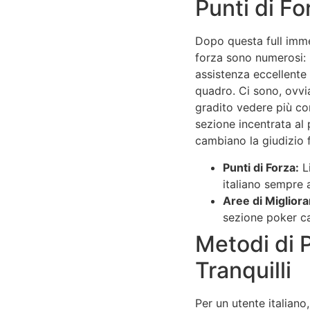
Punti di F
Dopo questa full immer
forza sono numerosi: il
assistenza eccellente 
quadro. Ci sono, ovvi
gradito vedere più com
sezione incentrata al 
cambiano la giudizio f
Punti di Forza:
Li
italiano sempre 
Aree di Miglior
sezione poker c
Metodi di 
Tranquilli
Per un utente italian