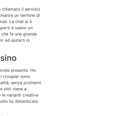
o chiamato il servizio
hiarire un termine di
ail. La chat si è
esperti e usano un
o che fa una grande
o ad aiutarti in
asino
sponde presente. Ho
. I croupier sono
alità, senza problemi.
le slot viene a
 le varianti creative
volte ho dimenticato