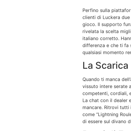
Perfino sulla piattafo
clienti di Luckera due
gioco. Il supporto fun
rivelata la scelta migl
italiano corretto. Han
differenza e che ti fa
qualsiasi momento ren
La Scarica 
Quando ti manca dell’
vissuto intere serate 
competenti, cordiali, 
La chat con il dealer e
mancare. Ritrovi tutti 
come “Lightning Roule
di essere sul divano d