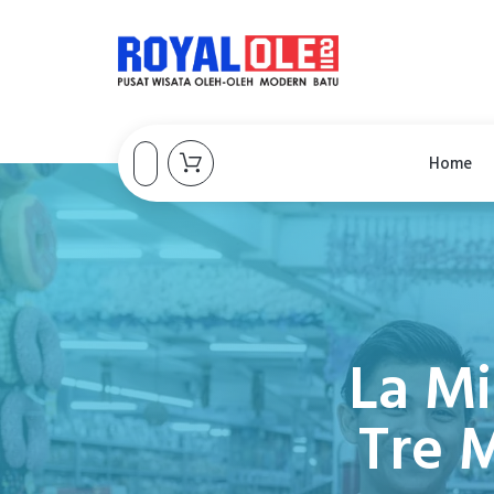
Home
La Mi
Tre 