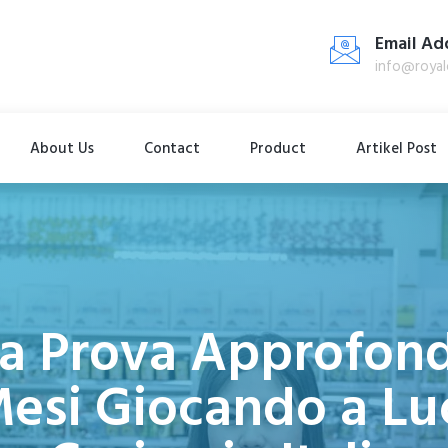
Email Ad
info@royal
About Us
Contact
Product
Artikel Post
a Prova Approfond
Mesi Giocando a Lu