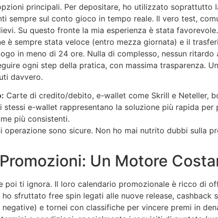
opzioni principali. Per depositare, ho utilizzato soprattutto 
iunti sempre sul conto gioco in tempo reale. Il vero test, co
ievi. Su questo fronte la mia esperienza è stata favorevole.
one è sempre stata veloce (entro mezza giornata) e il trasfe
uogo in meno di 24 ore. Nulla di complesso, nessun ritardo
eguire ogni step della pratica, con massima trasparenza. U
luti davvero.
:
Carte di credito/debito, e-wallet come Skrill e Neteller, b
i stessi e-wallet rappresentano la soluzione più rapida per p
me più consistenti.
 operazione sono sicure. Non ho mai nutrito dubbi sulla pr
e Promozioni: Un Motore Costa
e poi ti ignora. Il loro calendario promozionale è ricco di of
i, ho sfruttato free spin legati alle nuove release, cashback 
e negative) e tornei con classifiche per vincere premi in den