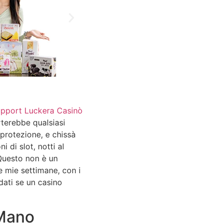
pport Luckera Casinò
terebbe qualsiasi
 protezione, e chissà
 di slot, notti al
 Questo non è un
e mie settimane, con i
dati se un casino
 Mano