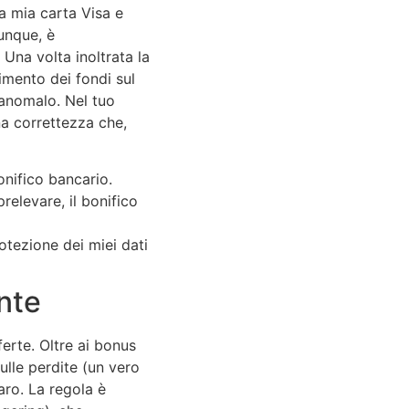
la mia carta Visa e
munque, è
 Una volta inoltrata la
rimento dei fondi sul
 anomalo. Nel tuo
na correttezza che,
onifico bancario.
relevare, il bonifico
otezione dei miei dati
nte
ferte. Oltre ai bonus
sulle perdite (un vero
aro. La regola è