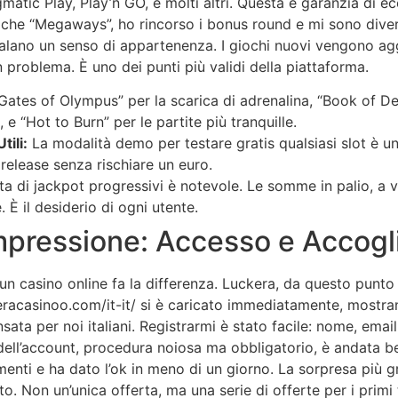
matic Play, Play’n GO, e molti altri. Questa è garanzia di ecc
che “Megaways”, ho rincorso i bonus round e mi sono divert
galano un senso di appartenenza. I giochi nuovi vengono agg
problema. È uno dei punti più validi della piattaforma.
Gates of Olympus” per la scarica di adrenalina, “Book of De
, e “Hot to Burn” per le partite più tranquille.
tili:
La modalità demo per testare gratis qualsiasi slot è u
 release senza rischiare un euro.
ta di jackpot progressivi è notevole. Le somme in palio, a 
 È il desiderio di ogni utente.
mpressione: Accesso e Accogl
un casino online fa la differenza. Luckera, da questo punto 
uckeracasinoo.com/it-it/ si è caricato immediatamente, mostr
ata per noi italiani. Registrarmi è stato facile: nome, emai
 dell’account, procedura noiosa ma obbligatorio, è andata b
menti e ha dato l’ok in meno di un giorno. La sorpresa più gr
. Non un’unica offerta, ma una serie di offerte per i primi 