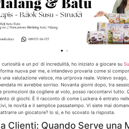
curiosità e un po’ di incredulità, ho iniziato a giocare su
Su
taforma nuova per me, e intendevo provarla come si compor
on una valutazione veloce, ma un’prova reale. Volevo svago,
endata mi avrebbe sorriso. Novanta giorni dopo, tra sessioni
 e promozioni da cogliere al volo, posso raccontarvi tutto.
to di giochi. È il racconto di come Luckera è entrato nell
ativi, le novità e il semplice passatempo. Vi siete mai doman
ttrarre un giocatore? Io sì, e ho scovato la risposta.
za Clienti: Quando Serve una