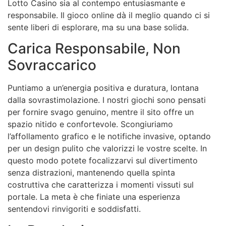
Lotto Casino sia al contempo entusiasmante e
responsabile. Il gioco online dà il meglio quando ci si
sente liberi di esplorare, ma su una base solida.
Carica Responsabile, Non
Sovraccarico
Puntiamo a un’energia positiva e duratura, lontana
dalla sovrastimolazione. I nostri giochi sono pensati
per fornire svago genuino, mentre il sito offre un
spazio nitido e confortevole. Scongiuriamo
l’affollamento grafico e le notifiche invasive, optando
per un design pulito che valorizzi le vostre scelte. In
questo modo potete focalizzarvi sul divertimento
senza distrazioni, mantenendo quella spinta
costruttiva che caratterizza i momenti vissuti sul
portale. La meta è che finiate una esperienza
sentendovi rinvigoriti e soddisfatti.