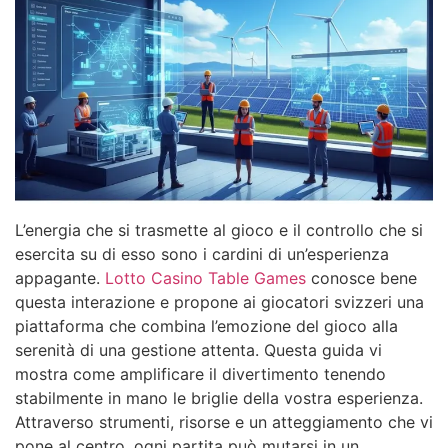
L’energia che si trasmette al gioco e il controllo che si
esercita su di esso sono i cardini di un’esperienza
appagante.
Lotto Casino Table Games
conosce bene
questa interazione e propone ai giocatori svizzeri una
piattaforma che combina l’emozione del gioco alla
serenità di una gestione attenta. Questa guida vi
mostra come amplificare il divertimento tenendo
stabilmente in mano le briglie della vostra esperienza.
Attraverso strumenti, risorse e un atteggiamento che vi
pone al centro, ogni partita può mutarsi in un