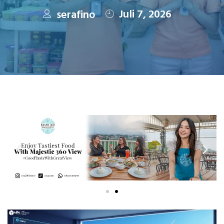
Juli 7, 2026
serafino