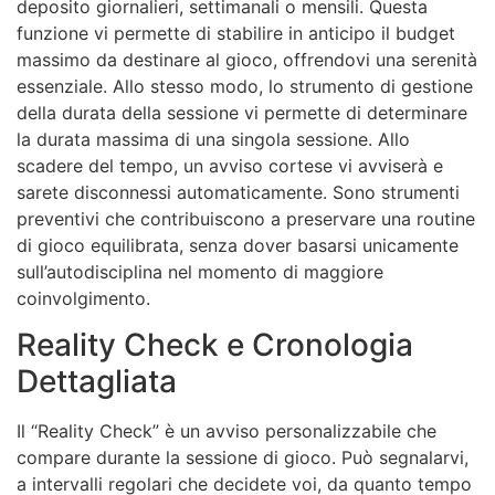
deposito giornalieri, settimanali o mensili. Questa
funzione vi permette di stabilire in anticipo il budget
massimo da destinare al gioco, offrendovi una serenità
essenziale. Allo stesso modo, lo strumento di gestione
della durata della sessione vi permette di determinare
la durata massima di una singola sessione. Allo
scadere del tempo, un avviso cortese vi avviserà e
sarete disconnessi automaticamente. Sono strumenti
preventivi che contribuiscono a preservare una routine
di gioco equilibrata, senza dover basarsi unicamente
sull’autodisciplina nel momento di maggiore
coinvolgimento.
Reality Check e Cronologia
Dettagliata
Il “Reality Check” è un avviso personalizzabile che
compare durante la sessione di gioco. Può segnalarvi,
a intervalli regolari che decidete voi, da quanto tempo