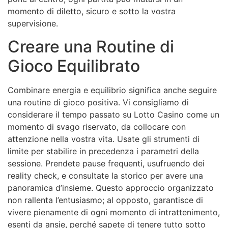
momento di diletto, sicuro e sotto la vostra
supervisione.
Creare una Routine di
Gioco Equilibrato
Combinare energia e equilibrio significa anche seguire
una routine di gioco positiva. Vi consigliamo di
considerare il tempo passato su Lotto Casino come un
momento di svago riservato, da collocare con
attenzione nella vostra vita. Usate gli strumenti di
limite per stabilire in precedenza i parametri della
sessione. Prendete pause frequenti, usufruendo dei
reality check, e consultate la storico per avere una
panoramica d’insieme. Questo approccio organizzato
non rallenta l’entusiasmo; al opposto, garantisce di
vivere pienamente di ogni momento di intrattenimento,
esenti da ansie, perché sapete di tenere tutto sotto