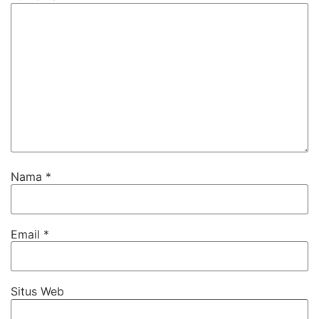
Nama
*
Email
*
Situs Web